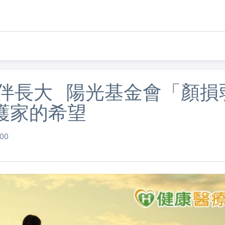
陪伴長大 陽光基金會「顏損
護家的希望
00