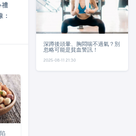
心禮
線：
深蹲後頭暈、胸悶喘不過氣？別
忽略可能是貧血警訊！
2025-08-11 21:30
陷