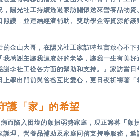
況，陽光社工持續透過家訪關懷送來營養品物資
口照護，並連結經濟補助、獎助學金等資源舒緩
話的金山大哥，在陽光社工家訪時坦言放心不下
「我感謝主讓我這麼好的老婆，讓我一生有美好
感謝李社工從各方面的幫助和支持。」家訪當日
日上學出門前與爸爸互比愛心，更日夜祈禱著「
守護「家」的希望
罹病而陷入困境的顏損弱勢家庭，現正籌募「顏
家護理、營養品補助及家庭同儕支持等服務，邀