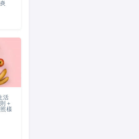
炎
生活
則＋
性照樣