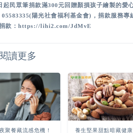
起民眾筆捐款滿300元回贈顏損孩子繪製的愛
5583335(陽光社會福利基金會)，捐款服務專
https://lihi2.com/JdMvE
閱讀更多
夜聚餐藏流感危機！
養生堅果甜點暗藏健康