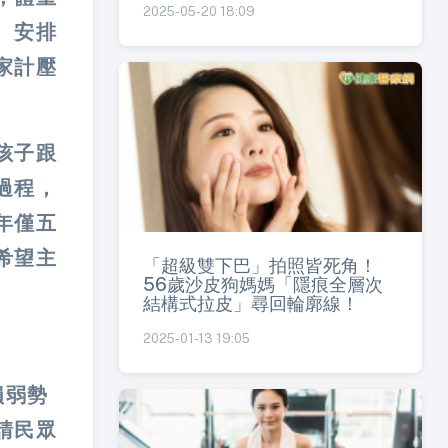
2025-05-20 18:09
、安排
家計壓
孩子跟
過程，
年僅五
希望主
「超級雙下巴」拍照皆死角！
56歲沙皮狗媽媽「隱痕全層次
結構式拉皮」尋回輪廓線！
2025-01-13 19:05
損弱勢
請民眾