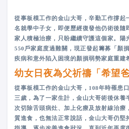
從事板模工作的金山大哥，辛勤工作撐起一
名就學中子女，即便歷經復發他仍術後隨
家人積極治療，只盼繼續守護這個家。陽
550戶家庭度過難關，現正發起籌募「顏
疾病和意外陷入困境的顏損弱勢家庭重建
幼女日夜為父祈禱「希望
從事板模工作的金山大哥，108年時罹患
三歲，為了一家生計，金山大哥術後休養
次切除舌頭病灶、加上化療及放射線治療
質進食，也無法正常說話，金山大哥仍堅
指導，逐步改善進食狀況，直到近年再度