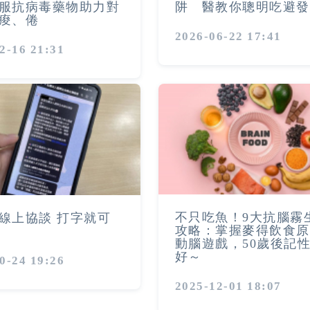
服抗病毒藥物助力對
阱 醫教你聰明吃避發
痠、倦
2026-06-22 17:41
2-16 21:31
不只吃魚！9大抗腦霧
線上協談 打字就可
攻略：掌握麥得飲食原
動腦遊戲，50歲後記
好～
0-24 19:26
2025-12-01 18:07