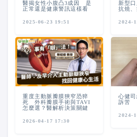
醫揭女性小腹凸3成因 是
新型口
正常還是健康警訊這樣看
抗燒、
2025-06-23 19:51
2024-1
重度主動脈瓣膜狹窄恐猝
心健司
死 外科瓣膜手術與TAVI
訴苦
怎麼選？醫解析決策關鍵
2024-1
2026-04-17 17:30