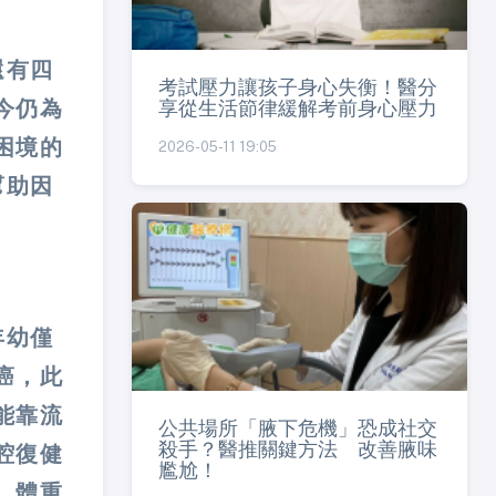
還有四
考試壓力讓孩子身心失衡！醫分
享從生活節律緩解考前身心壓力
今仍為
困境的
2026-05-11 19:05
幫助因
年幼僅
癌，此
能靠流
公共場所「腋下危機」恐成社交
殺手？醫推關鍵方法 改善腋味
腔復健
尷尬！
，體重