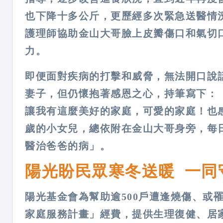
也下降十多公斤，更歷經多次緊急送醫情
護理師協助金山大哥臉上皮瓣傷口和氣切
力。
即便面對疾病的打擊和威脅，無法開口說
妻子，但仍懷抱著感恩之心，持筆寫下：
讓我有這麼美好的家庭，可愛的家庭！也
歲的小女兒，總依附在金山大哥身旁，每
醫治爸爸的病」。
陽光盼民眾寒冬送暖 一同
陽光基金會為幫助逾500戶遭逢燒傷、或
家庭服務計畫」經費，提供生理復健、居