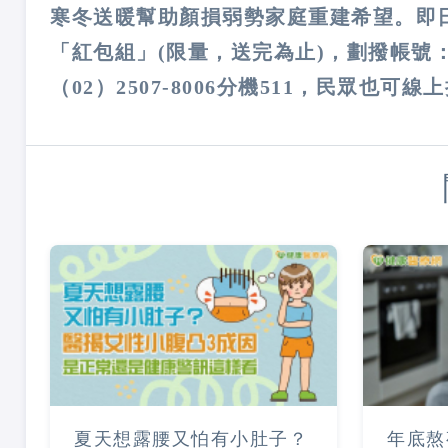
寒冬送暖幫助顏損弱勢家庭重建希望。即日
「紅包組」(限量，送完為止)，劃撥帳號：0
（02）2507-8006分機511，民眾也可線上捐款：
夏天想露腰又怕有小肚子？
年底熬