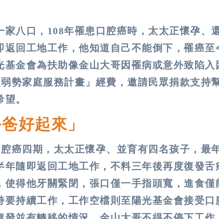
家八口，108年罹患口腔癌時，太太正懷孕、
即返回工地工作，他知道自己不能倒下，罹癌至
光基金會為扶助像金山大哥因罹病或意外致陷入
損弱勢家庭服務計畫」經費，邀請民眾捐款支持
希望。
爸爸好起來」
口腔癌四期，太太正懷孕、並育有四名孩子，最
半年隨即返回工地工作，不料三年後再度復發舌
，使得他牙關緊閉，張口僅一手指頭寬，進食僅
持要持續工作，工作空檔則至陽光基金會接受口
復發並有轉移的情況，金山大哥不得不停下工作