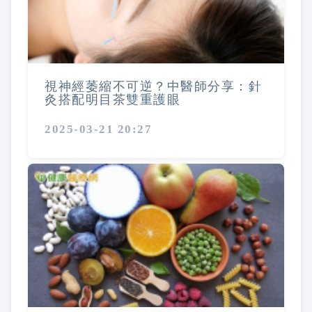
視神經萎縮不可逆？中醫師分享：針
灸搭配明目茶雙重護眼
2025-03-21 20:27