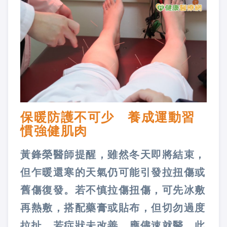
保暖防護不可少 養成運動習
慣強健肌肉
黃鋒榮醫師提醒，雖然冬天即將結束，
但乍暖還寒的天氣仍可能引發拉扭傷或
舊傷復發。若不慎拉傷扭傷，可先冰敷
再熱敷，搭配藥膏或貼布，但切勿過度
拉扯。若症狀未改善，應儘速就醫。此