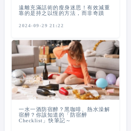
遠離充滿話術的瘦身迷思！有效減重
靠的是持之以恆的方法，而非奇蹟
2024-09-29 21:22
一水一酒防宿醉？黑咖啡、熱水澡解
宿醉？你該知道的「防宿醉
Checklist」快筆記～