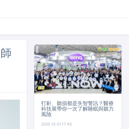
醫師
打鼾、聽損都是失智警訊？醫療
科技展帶你一次了解睡眠與聽力
風險
2025-12-01 17:43