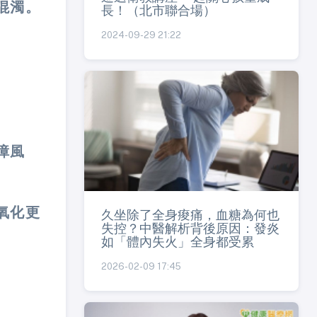
混濁。
長！（北市聯合場）
2024-09-29 21:22
障風
氧化更
久坐除了全身痠痛，血糖為何也
失控？中醫解析背後原因：發炎
如「體內失火」全身都受累
2026-02-09 17:45