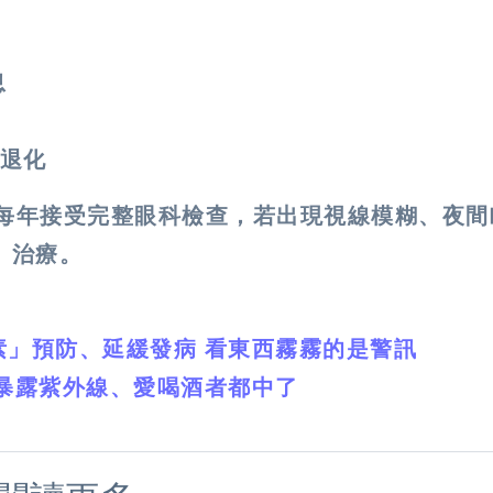
息
退化
每年接受完整眼科檢查，若出現視線模糊、夜間
、治療。
素」預防、延緩發病 看東西霧霧的是警訊
 暴露紫外線、愛喝酒者都中了