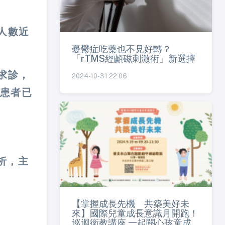
人數近
憂鬱症吃藥也不見好轉？
「rTMS經顱磁刺激術」新選擇
求診，
2024-10-31 22:06
患者已
析，主
【掌握成長先機 共築美好未
來】國際兒童成長意識月開跑！
巡迴衛教講座 一起關心孩童成