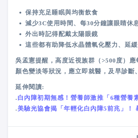
保持充足睡眠與均衡飲食
減少
3C
使用時間、每
30
分鐘讓眼睛休
外出時記得配戴太陽眼鏡
這些都有助降低水晶體氧化壓力、延緩
吳孟憲提醒，高度近視族群（
>500
度）應
顏色變淡等狀況，應立即就醫，及早診斷
延伸閱讀:
.
白內障初期無感！營養師激推「6種營養
.
美驗光協會揭「年輕化白內障5前兆」！