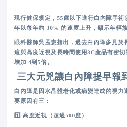
現行健保規定，
55
歲以下進行白內障手術
年以每年約
30%
的速度上升，顯示年輕
眼科醫師吳孟憲指出，過去白內障多見於
這與高度近視及長時間使用
3C
產品有密切
增加
4
到
5
倍。
三大元兇讓白內障提早報
白內障是因水晶體老化或病變造成的視力
要原因有三：
1️
高度近視（超過
500
度）