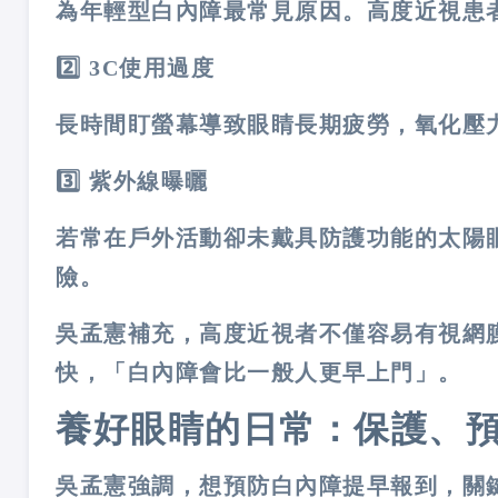
為年輕型白內障最常見原因。高度近視患
2️
3C
使用過度
長時間盯螢幕導致眼睛長期疲勞，氧化壓
3️
紫外線曝曬
若常在戶外活動卻未戴具防護功能的太陽
險。
吳孟憲補充，高度近視者不僅容易有視網
快，「白內障會比一般人更早上門」。
養好眼睛的日常：保護、
吳孟憲強調，想預防白內障提早報到，關