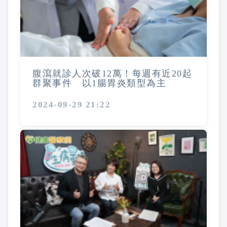
腹瀉就診人次破12萬！每週有近20起
群聚事件 以1腸胃炎類型為主
2024-09-29 21:22