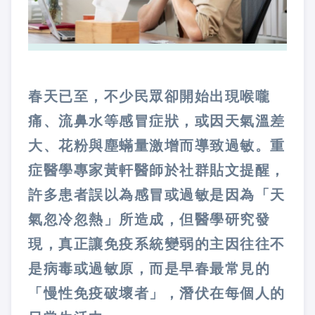
春天已至，不少民眾卻開始出現
喉嚨
痛
、
流鼻水
等
感冒症狀
，或因天氣溫差
大、花粉與塵蟎量激增而導致
過敏
。重
症醫學專家黃軒醫師於社群貼文提醒，
許多患者誤以為感冒或過敏是因為「
天
氣忽冷忽熱
」所造成，但醫學研究發
現，
真正讓免疫系統變弱的主因往往不
是病毒或過敏原，而是早春最常見的
「慢性免疫破壞者」
，潛伏在每個人的