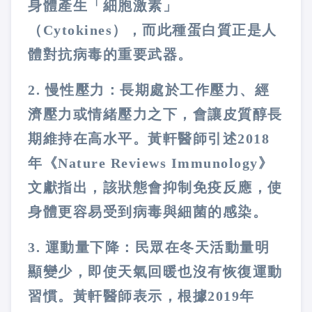
身體產生「細胞激素」
（Cytokines）
，而此種蛋白質正是
人
體對抗病毒的重要武器
。
2. 慢性壓力：
長期處於工作壓力、經
濟壓力或情緒壓力之下，會讓
皮質醇長
期維持在高水平
。黃軒醫師引述2018
年《Nature Reviews Immunology》
文獻指出，
該狀態會抑制免疫反應，使
身體更容易受到病毒與細菌的感染
。
3. 運動量下降：
民眾在
冬天活動量明
顯變少
，即使
天氣回暖也沒有恢復運動
習慣
。黃軒醫師表示，根據2019年