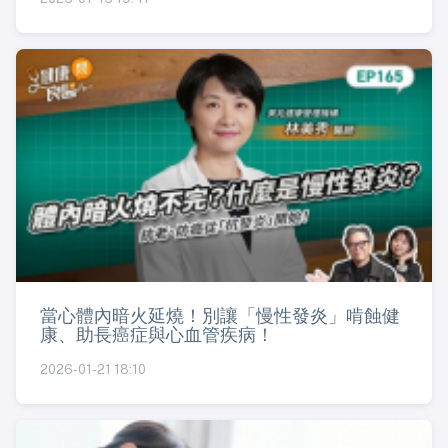
當心體內暗火延燒！別讓「慢性發炎」啃蝕健
康、助長癌症與心血管疾病！
2026-01-21 18:10