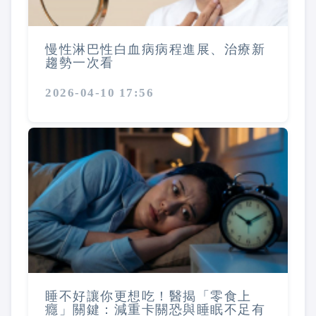
慢性淋巴性白血病病程進展、治療新
趨勢一次看
2026-04-10 17:56
睡不好讓你更想吃！醫揭「零食上
癮」關鍵：減重卡關恐與睡眠不足有