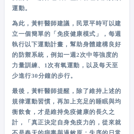
運動
。
為此，黃軒醫師建議，民眾平時可以建
立一個簡單的「
免疫健康模式
」，
每週
執行以下運動計畫
，幫助身體建構良好
的防禦系統，例如
一週2次中等強度的
力量訓練
、
1次有氧運動
，以及
每天至
少進行30分鐘的步行
。
最後，黃軒醫師提醒，除了維持上述的
規律運動習慣，再加上
充足的睡眠
與
均
衡飲食
，才是
維持免疫健康的長久之
計
，「
真正決定自身免疫力的，從來就
不是春天的病毒與過敏原；失序的日常