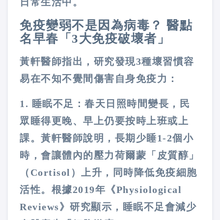
日常生活中。
免疫變弱不是因為病毒？ 醫點
名早春「3大免疫破壞者」
黃軒醫師指出，研究發現3種壞習慣容
易在不知不覺間傷害自身免疫力：
1. 睡眠不足：
春天日照時間變長，民
眾睡得更晚、早上仍要按時上班或上
課。黃軒醫師說明，
長期少睡1-2個小
時，會讓體內的壓力荷爾蒙「皮質醇」
（Cortisol）上升，同時降低免疫細胞
活性
。根據2019年《Physiological
Reviews》研究顯示，睡眠不足會
減少