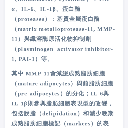
α
、
IL-6
、
IL-1β
、蛋白酶
（
proteases
）：基質金屬蛋白酶
（
matrix metalloprotease-11, MMP-
11
）與纖溶酶原活化物抑制劑
（
plasminogen activator inhibitor-
1, PAI-1
）等。
其中
MMP-11
會減緩成熟脂肪細胞
（
mature adipocytes
）與前脂肪細胞
（
pre-adipocytes
）的分化；
IL-6
與
IL-1
β則參與脂肪細胞表現型的改變，
包括脫脂（
delipidation
）和減少晚期
成熟脂肪細胞標記（
markers
）的表