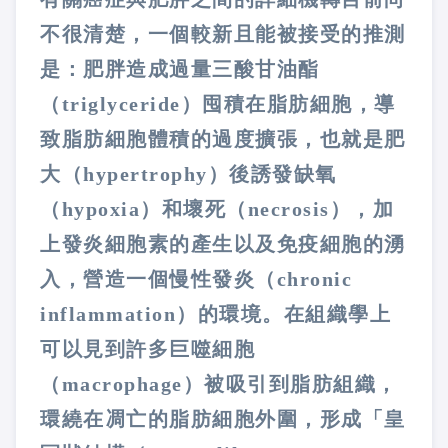
不很清楚，一個較新且能被接受的推測
是：肥胖造成過量三酸甘油酯
（
triglyceride
）囤積在脂肪細胞，導
致脂肪細胞體積的過度擴張，也就是肥
大（
hypertrophy
）後誘發缺氧
（
hypoxia
）和壞死（
necrosis
），加
上發炎細胞素的產生以及免疫細胞的湧
入，營造一個慢性發炎（
chronic
inflammation
）的環境。在組織學上
可以見到許多巨噬細胞
（
macrophage
）被吸引到脂肪組織，
環繞在凋亡的脂肪細胞外圍，形成「皇