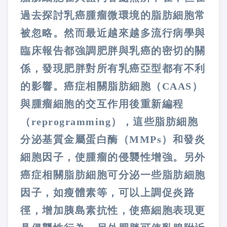
過去探討乳癌腫瘤微環境的脂肪細胞常
被忽略。然而最近越來越多流行病學與
臨床報告都強調肥胖與乳癌的密切的關
係，發現肥胖對所有乳癌亞型都有不利
的影響。癌症相關脂肪細胞（
CAAS
）
與腫瘤細胞的交互作用後重新編程
（
reprogramming
），這些脂肪細胞
分泌基質金屬蛋白酶（
MMPs
）和發炎
細胞因子，使腫瘤的侵襲性增強。另外
癌症相關脂肪細胞可分泌一些脂肪細胞
因子，如瘦體素等，可以上調促炎路
徑，增加胰島素抗性，使癌細胞表現更