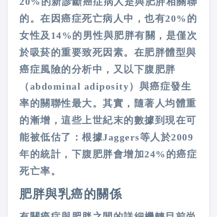
20%
的新診斷癌症病人是與肥胖相關聯
的。在因癌症死亡病人中，也有
20%
的
女性及
14%
的男性與肥胖有關，是僅次
於吸菸的重要致死因素。在肥胖體型與
癌症風險的分析中，又以下腹肥胖
（
abdominal adiposity
）與癌症發生
率的關聯性最大。其實，隨著人均體重
的漸增，這些上世紀末的數據到現在可
能被低估了：根據
Jaggers
等人於
2009
年的統計，下腹肥胖會增加
24%
的癌症
死亡率。
肥胖與乳癌的關係
有關癌症與肥胖之間的詳細機轉目前尚