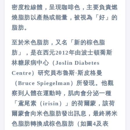
密度粒線體，呈現咖啡色，主要負責燃
燒脂肪以產熱或能量，被視為「好」的
脂肪。
至於米色脂肪，又名「新的棕色脂
肪」，是在西元
2012
年由波士頓喬斯
林糖尿病中心（
Joslin Diabetes
Centre
）研究員布魯斯·斯皮格曼
（
Bruce Spiegelman
）所發現。他觀
察到人體在運動時，肌肉會分泌一種
「鳶尾素（
irisin
）」的荷爾蒙，該荷
爾蒙會向米色脂肪發出訊息，最終將米
色脂肪轉換成棕色脂肪（如圖
4
及表