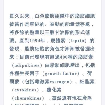
長久以來，白色脂肪組織中的脂肪細胞
被當作是單純的、被動的能量儲存處，
將多餘的熱量以三酸甘油酯的形式儲
藏。直到
1994
年，瘦體素（
leptin
）的
發現，脂肪細胞的角色才漸漸被發掘出
來：目前已發現有超過
400
種的脂肪素
（
adipokines
）由脂肪細胞產出，包括
各種生長因子（
growth factor
）、荷
爾蒙（包括雌激素
estrogen
）、細胞素
（
cytokines
）、趨化素
（
chemokines
），當然還有現在廣為