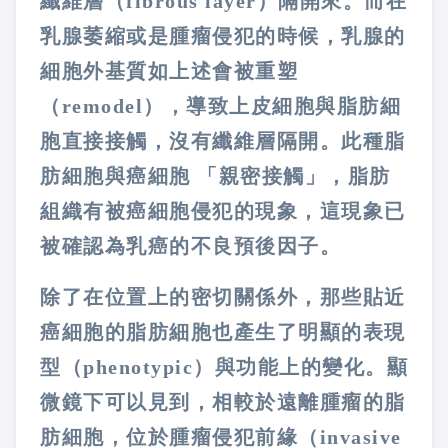
纖維層（
fibrous layer
）隔開來。而在
乳腺萎縮或是腫瘤侵犯的時候，乳腺的
細胞外基質如上述會被重塑
（
remodel
），導致上皮細胞與脂肪細
胞直接接觸，沒有纖維層隔開。此種脂
肪細胞與癌細胞
「親密接觸」，脂肪
組織有被癌細胞侵犯的現象，這現象已
被確認為乳癌的不良預後因子。
除了在位置上的密切關係外，那些貼近
癌細胞的脂肪細胞也產生了明顯的表現
型（
phenotypic
）與功能上的變化。顯
微鏡下可以見到，相較於遠離腫瘤的脂
肪細胞，位於腫瘤侵犯前緣（
invasive