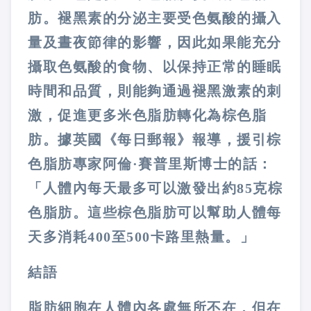
肪。褪黑素的分泌主要受色氨酸的攝入
量及晝夜節律的影響，因此如果能充分
攝取色氨酸的食物、以保持正常的睡眠
時間和品質，則能夠通過褪黑激素的刺
激，促進更多米色脂肪轉化為棕色脂
肪。據英國《每日郵報》報導，援引棕
色脂肪專家阿倫·賽普里斯博士的話：
「人體內每天最多可以激發出約
85
克棕
色脂肪。這些棕色脂肪可以幫助人體每
天多消耗
400
至
500
卡路里熱量。」
結語
脂肪細胞在人體內各處無所不在，但在