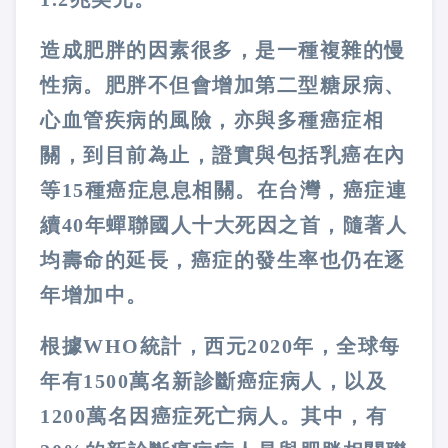
造成肥胖的因素很多，是一種複雜的慢
性病。肥胖不但會增加第二型糖尿病、
心血管疾病的風險，亦與多種癌症相
關，到目前為止，證實與包括乳癌在內
等
15
種癌症息息相關。在台灣，癌症連
續
40
年蟬聯國人十大死因之首，隨著人
均壽命的延長，癌症的發生率也仍在逐
年增加中。
根據
WHO
統計，西元
2020
年，全球每
年有
1500
萬名新診斷癌症病人，以及
1200
萬名因癌症死亡病人。其中，有