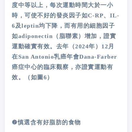
度中等以上，每次運動時間大於一小
時，可使不好的發炎因子如
C-RP
、
IL-
6
及
leptin
均下降，而有用的細胞因子
如
adiponectin
（脂聯素）增加，證實
運動確實有效。去年（
2024
年）
12
月
在
San Antonio
乳癌年會
Dana-Farber
癌症中心的臨床觀察，亦證實運動有
效。（如圖
6
）
❷
慎選含有好脂肪的食物