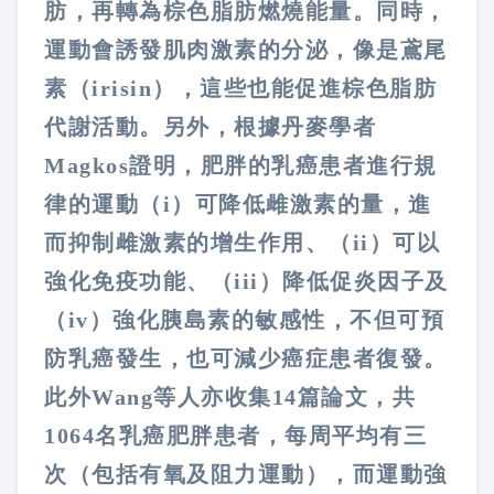
肪，再轉為棕色脂肪燃燒能量。同時，
運動會誘發肌肉激素的分泌，像是鳶尾
素（
irisin
），這些也能促進棕色脂肪
代謝活動。另外，根據丹麥學者
Magkos
證明，肥胖的乳癌患者進行規
律的運動（
i
）可降低雌激素的量，進
而抑制雌激素的增生作用、（
ii
）可以
強化免疫功能、（
iii
）降低促炎因子及
（
iv
）強化胰島素的敏感性，不但可預
防乳癌發生，也可減少癌症患者復發。
此外
Wang
等人亦收集
14
篇論文，共
1064
名乳癌肥胖患者，每周平均有三
次（包括有氧及阻力運動），而運動強