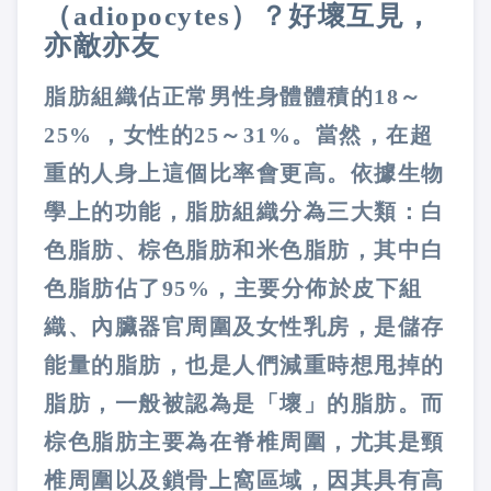
（
adiopocytes
）？好壞互見，
亦敵亦友
脂肪組織佔正常男性身體體積的
18
～
25%
，女性的
25
～
31%
。當然，在超
重的人身上這個比率會更高。依據生物
學上的功能，脂肪組織分為三大類：白
色脂肪、棕色脂肪和米色脂肪，其中白
色脂肪佔了
95%
，主要分佈於皮下組
織、內臟器官周圍及女性乳房，是儲存
能量的脂肪，也是人們減重時想甩掉的
脂肪，一般被認為是「壞」的脂肪。而
棕色脂肪主要為在脊椎周圍，尤其是頸
椎周圍以及鎖骨上窩區域，因其具有高