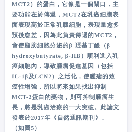
MCT2
）的蛋白，它像是一個閘口，主
要功能在於傳遞，
MCT2
在乳癌細胞表
面表現高於正常乳腺細胞，表現量愈多
預後愈差，因為此負責傳遞的
MCT2
，
會使脂肪細胞分泌的β
-
羥基丁酸（β
-
hydroxybutyrate,
β
-HB
）順利進入乳
癌細胞內，導致腫瘤促進基因（包括
IL-1
β及
LCN2
）之活化，使腫瘤的致
癌性增強，所以將來如果找出抑制
MCT-2
蛋白的藥物，則可抑制腫瘤生
長，將是乳癌治療的一大突破。此論文
發表於
2017
年《自然通訊期刊》。
（如圖
5
）