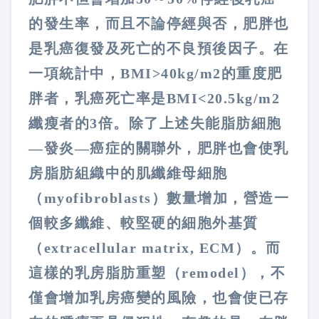
的發生率，而且不論停經與否，肥胖也
是乳癌復發及死亡的不良預後因子。在
一項統計中，
BMI>40kg/m2
的重度肥
胖者，乳癌死亡率是
BMI<20.5kg/m2
纖瘦者的
3
倍。除了上述失能脂肪細胞
—發炎—癌症的關聯外，肥胖也會使乳
房脂肪組織中的肌纖維母細胞
（
myofibroblasts
）數量增加，營造一
個較多纖維、較堅硬的細胞外基質
（
extracellular matrix, ECM
）。而
這樣的乳房脂肪重塑（
remodel
），不
僅會增加乳房癌變的風險，也會使已存