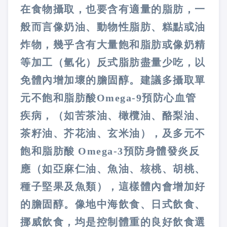
在食物攝取，也要含有適量的脂肪，一
般而言像奶油、動物性脂肪、糕點或油
炸物，幾乎含有大量飽和脂肪或像奶精
等加工（氫化）反式脂肪盡量少吃，以
免體內增加壞的膽固醇。建議多攝取單
元不飽和脂肪酸
Omega-9
預防心血管
疾病，（如苦茶油、橄欖油、酪梨油、
茶籽油、芥花油、玄米油），及多元不
飽和脂肪酸
Omega-3
預防身體發炎反
應（如亞麻仁油、魚油、核桃、胡桃、
種子堅果及魚類），這樣體內會增加好
的膽固醇。像地中海飲食、日式飲食、
挪威飲食，均是控制體重的良好飲食選