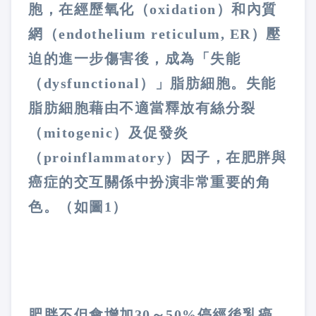
胞，在經歷氧化（
oxidation
）和內質
網（
endothelium reticulum, ER
）壓
迫的進一步傷害後，成為「失能
（
dysfunctional
）」脂肪細胞。失能
脂肪細胞藉由不適當釋放有絲分裂
（
mitogenic
）及促發炎
（
proinflammatory
）因子，在肥胖與
癌症的交互關係中扮演非常重要的角
色。（如圖
1
）
肥胖不但會增加
30
～
50%
停經後乳癌