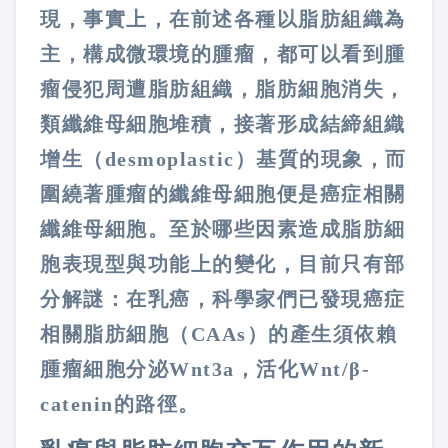
現，事實上，在前述各種以脂肪組織為
主，構成微環境的腫瘤，都可以看到腫
瘤侵犯周遭脂肪組織，脂肪細胞消失，
類纖維母細胞堆積，接著形成結締組織
增生（
desmoplastic
）基質的現象，而
圍繞著腫瘤的纖維母細胞便是癌症相關
纖維母細胞。至於哪些因素造成脂肪細
胞表現型與功能上的變化，目前只有部
分解謎：在乳癌，科學家們已發現癌症
相關脂肪細胞（
CAAs
）的產生須依賴
腫瘤細胞分泌
Wnt3a
，活化
Wnt/
β
-
catenin
的路徑。