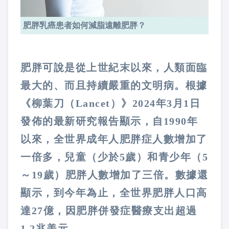
肥胖乳癌患者如何減脂遠離肥胖？
肥胖可說是從上世紀末以來，人類面臨
最大的、而且持續嚴重的文明病。根據
《柳葉刀（
Lancet
）》
2024
年
3
月
1
日
發佈的最新研究報告顯示，自
1990
年
以來，全世界成年人肥胖症人數增加了
一倍多，兒童（少於
5
歲）和青少年（
5
～
19
歲）肥胖人數增加了三倍。數據還
顯示，到今年為止，全世界肥胖人口高
達
27
億，因肥胖併發症醫療支出超過
1.2
兆美元。