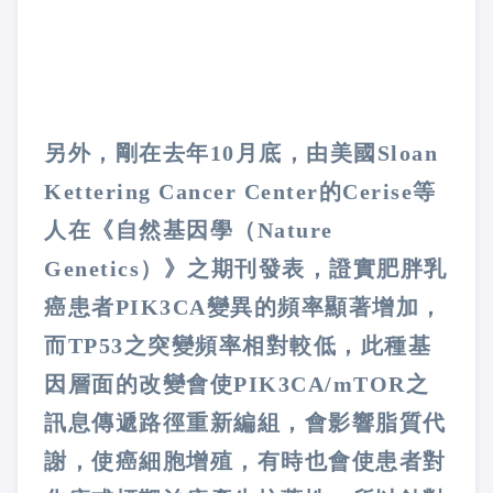
另外，剛在去年
10
月底，由美國
Sloan
Kettering Cancer Center
的
Cerise
等
人在《自然基因學（
Nature
Genetics
）》之期刊發表，證實肥胖乳
癌患者
PIK3CA
變異的頻率顯著增加，
而
TP53
之突變頻率相對較低，此種基
因層面的改變會使
PIK3CA/mTOR
之
訊息傳遞路徑重新編組，會影響脂質代
謝，使癌細胞增殖，有時也會使患者對