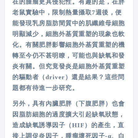
在的腫瘤更具侵犯性。有趣的是，在胖
老鼠實驗中，限制熱量攝取
7
週後，便
能發現乳房脂肪間質中的肌纖維母細胞
明顯減少，細胞外基質重塑的現象也軟
化。有關肥胖影響細胞外基質重塑的機
轉至今仍不甚明瞭，可能也與缺氧和發
炎有關。但究竟發炎是細胞外基質重塑
的驅動者（
driver
）還是結果？這些問
題都有待進一步研究。
另外，具有內臟肥胖（下腹肥胖）也會
因脂肪細胞的過度擴大引起缺氧狀態，
造成缺氧誘導因子（
HIF
）的產生，直
接上調促炎因子，腫瘤壞死因子
-
α、白