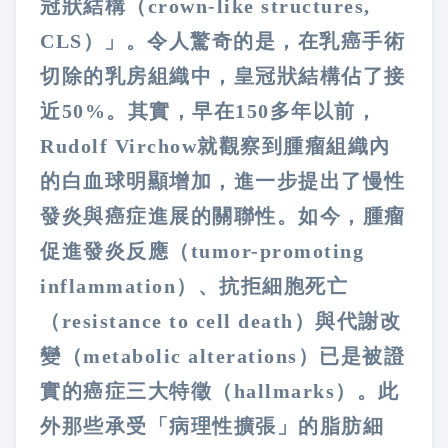
冠狀結構（
crown-like structures,
CLS
）」。令人驚奇的是，在乳癌手術
切除的乳房組織中，皇冠狀結構佔了接
近
50%
。其實，早在
150
多年以前，
Rudolf Virchow
就觀察到腫瘤組織內
的白血球明顯增加，進一步提出了慢性
發炎與癌症進展的關聯性。如今，腫瘤
促進發炎反應（
tumor-promoting
inflammation
）、抗拒細胞死亡
（
resistance to cell death
）與代謝改
變（
metabolic alterations
）已是被證
實的癌症三大特徵（
hallmarks
）。此
外那些承受「病理性擴張」的脂肪細