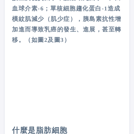
血球介素
-6
；單核細胞趨化蛋白
-1
造成
橫紋肌減少（肌少症），胰島素抗性增
加進而導致乳癌的發生、進展，甚至轉
移。（如圖
2
及圖
3
）
什麼是脂肪細胞