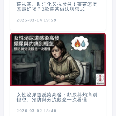
薑祛寒、助消化又抗發炎！薑茶怎麼
煮最好喝？3款薑茶做法與禁忌
2025-03-14 19:59
女性泌尿道感染高發：頻尿與灼痛別
輕忽、預防與分流觀念一次看懂
2026-03-02 18:40