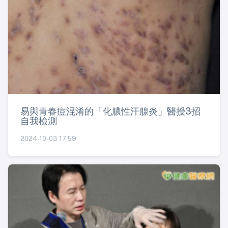
易與青春痘混淆的「化膿性汗腺炎」醫授3招
自我檢測
2024-10-03 17:59