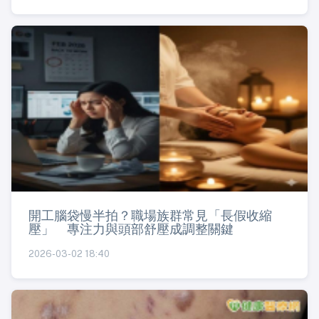
開工腦袋慢半拍？職場族群常見「長假收縮
壓」 專注力與頭部舒壓成調整關鍵
2026-03-02 18:40