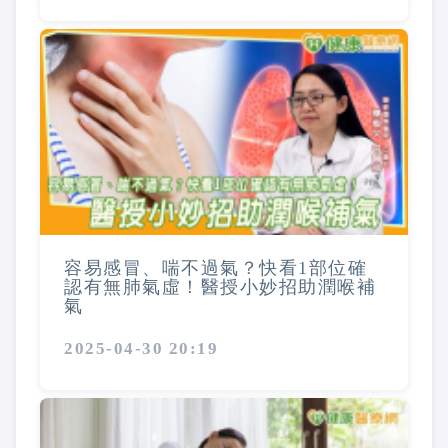
容易感冒、喘不過氣？快看1部位確
認有無肺氣虛！醫授小妙招助潤喉補
氣
2025-04-30 20:19