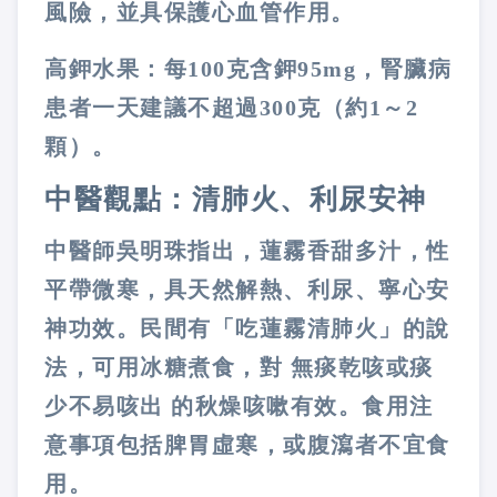
風險，並具保護心血管作用。
高鉀水果：每
100
克含鉀
95mg
，腎臟病
患者一天建議不超過
300
克（約
1
～
2
顆）。
中醫觀點：清肺火、利尿安神
中醫師吳明珠指出，蓮霧香甜多汁，性
平帶微寒，具天然解熱、利尿、寧心安
神功效。民間有「吃蓮霧清肺火」的說
法，可用冰糖煮食，對
無痰乾咳或痰
少不易咳出
的秋燥咳嗽有效。食用注
意事項包括脾胃虛寒，或腹瀉者不宜食
用。