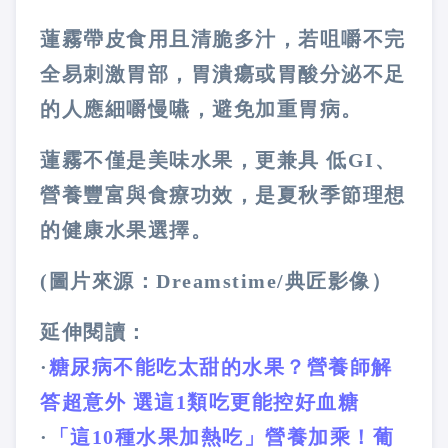
蓮霧帶皮食用且清脆多汁，若咀嚼不完
全易刺激胃部，胃潰瘍或胃酸分泌不足
的人應細嚼慢嚥，避免加重胃病。
蓮霧不僅是美味水果，更兼具
低
GI
、
營養豐富與食療功效，是夏秋季節理想
的健康水果選擇。
(圖片來源：Dreamstime/典匠影像）
延伸閱讀：
·
糖尿病不能吃太甜的水果？營養師解
答超意外 選這1類吃更能控好血糖
·
「這10種水果加熱吃」營養加乘！葡