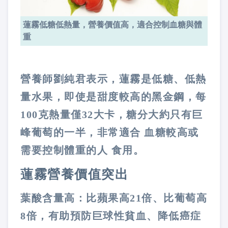
蓮霧低糖低熱量，營養價值高，適合控制血糖與體
重
營養師劉純君表示，蓮霧是低糖、低熱
量水果，即使是甜度較高的黑金鋼，每
100
克熱量僅
32
大卡，糖分大約只有巨
峰葡萄的一半，非常適合
血糖較高或
需要控制體重的人
食用。
蓮霧營養價值突出
葉酸含量高：比蘋果高
21
倍、比葡萄高
8
倍，有助預防巨球性貧血、降低癌症