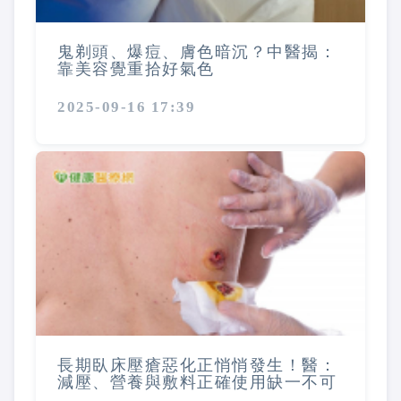
鬼剃頭、爆痘、膚色暗沉？中醫揭：
靠美容覺重拾好氣色
2025-09-16 17:39
長期臥床壓瘡惡化正悄悄發生！醫：
減壓、營養與敷料正確使用缺一不可