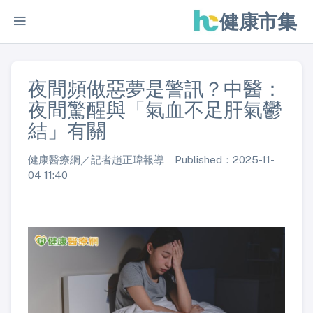
健康市集
夜間頻做惡夢是警訊？中醫：
夜間驚醒與「氣血不足肝氣鬱
結」有關
健康醫療網／記者趙正瑋報導 Published：2025-11-
04 11:40