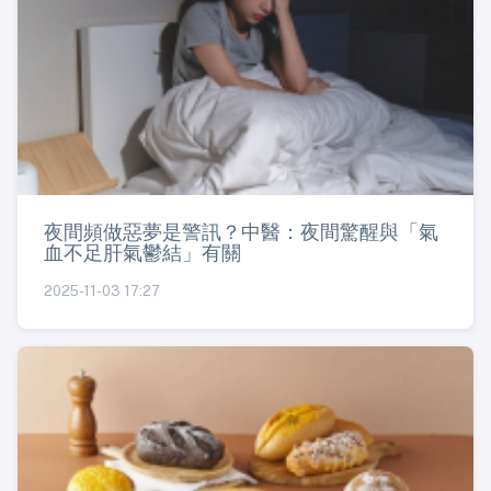
夜間頻做惡夢是警訊？中醫：夜間驚醒與「氣
血不足肝氣鬱結」有關
2025-11-03 17:27