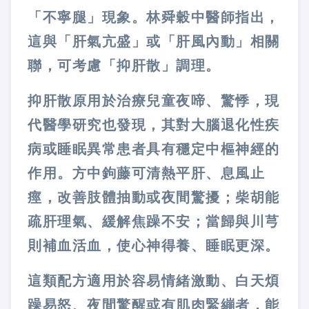
「不寧腿」現象。林舜穀中醫師指出，
這與「肝氣亢盛」或「肝風內動」相關
聯，可考慮「抑肝散」調理。
抑肝散原用於治療兒童夜啼、驚悸，現
代醫學研究也發現，其對大腦退化性疾
病或睡眠異常患者具有穩定中樞神經的
作用。方中鉤藤可清熱平肝、息風止
痙，改善肢體抽動或夜間驚擾；柴胡能
疏肝理氣、緩解焦躁不安；當歸與川芎
則補血活血，使心神得養、睡眠更深。
這類配方適用於容易情緒激動、白天煩
躁易怒、夜間驚醒或有肌肉緊繃者，能