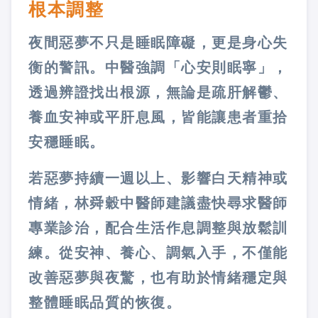
根本調整
夜間惡夢不只是睡眠障礙，更是身心失
衡的警訊。中醫強調「心安則眠寧」，
透過辨證找出根源，無論是疏肝解鬱、
養血安神或平肝息風，皆能讓患者重拾
安穩睡眠。
若惡夢持續一週以上、影響白天精神或
情緒，林舜穀中醫師建議盡快尋求醫師
專業診治，配合生活作息調整與放鬆訓
練。從安神、養心、調氣入手，不僅能
改善惡夢與夜驚，也有助於情緒穩定與
整體睡眠品質的恢復。