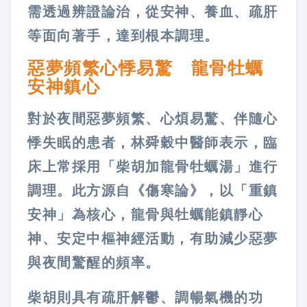
需透過辨證論治，從安神、養血、疏肝
等面向著手，達到根本調理。
惡夢頻繁心悸易驚 龍骨牡蠣
安神鎮心
對於夜間惡夢頻繁、心煩易驚、伴隨心
悸失眠的患者，林舜穀中醫師表示，臨
床上常採用「柴胡加龍骨牡蠣湯」進行
調理。此方源自《傷寒論》，以「重鎮
安神」為核心，龍骨與牡蠣能鎮靜心
神、安定中樞神經活動，有助減少惡夢
與夜間驚醒的頻率。
柴胡則具有疏肝解鬱、調暢氣機的功