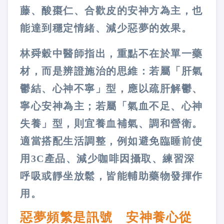
藤、酸棗仁、合歡皮的安神方為主，也
能達到穩定情緒、減少惡夢的效果。
林舜穀中醫師指出，重點不在於單一藥
材，而是辨證施治的思維：若屬「肝氣
鬱結、心神不寧」型，應以疏肝解鬱、
寧心安神為主；若屬「氣血不足、心神
失養」型，則宜養血補氣、調和營衛。
適當搭配生活調整，例如避免臨睡前使
用3C產品、減少咖啡因攝取、練習深
呼吸或靜坐放鬆，皆能輔助藥物發揮作
用。
惡夢頻繁是訊號 安神養心從