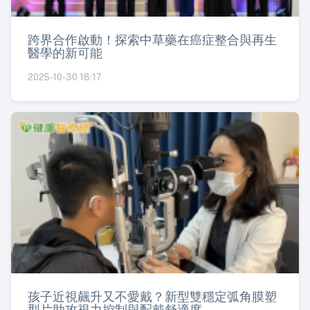
跨界合作啟動！探索中草藥在癌症整合與再生
醫學的新可能
2025-10-30 18:17
孩子近視飆升又不愛戴？新型雙穩定弧角膜塑
型片助攻視力控制與配戴舒適度