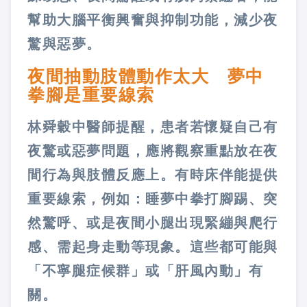
幫助大腦平衡興奮與抑制功能，減少夜
驚與惡夢。
夜間抽動肢體動作太大 夢中
拳腳是重要線索
林舜穀中醫師提醒，患者若懷疑自己有
夜驚或惡夢問題，應將觀察重點放在夜
間行為與肢體反應上。有時床伴能提供
重要線索，例如：睡夢中拳打腳踢、突
然驚呼、或是夜間小腿出現緊繃與爬行
感、需起身走動等現象。這些都可能與
「不寧腿症候群」或「肝風內動」有
關。