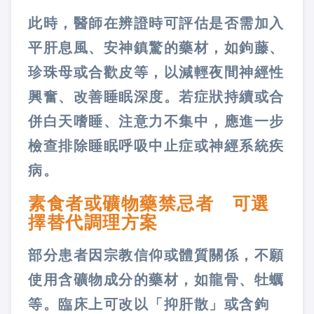
此時，醫師在辨證時可評估是否需加入
平肝息風、安神鎮驚的藥材，如鉤藤、
珍珠母或合歡皮等，以減輕夜間神經性
興奮、改善睡眠深度。若症狀持續或合
併白天嗜睡、注意力不集中，應進一步
檢查排除睡眠呼吸中止症或神經系統疾
病。
素食者或礦物藥禁忌者 可選
擇替代調理方案
部分患者因宗教信仰或體質關係，不願
使用含礦物成分的藥材，如龍骨、牡蠣
等。臨床上可改以「抑肝散」或含鉤