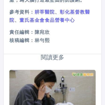
參考資料：
耕莘醫院
、
彰化基督教醫
院
、
董氏基金會食品營養中心
責任編輯：陳宛欣
核稿編輯：林勻熙
閱讀更多