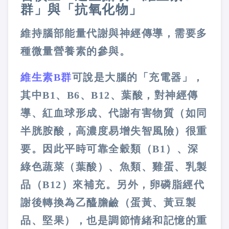
群」與「抗氧化物」
維持腦部能量代謝與神經傳導，需要多
種微量營養素的參與。
維生素B群
可說是大腦的「充電器」，
其中B1、B6、B12、葉酸，對神經傳
導、紅血球形成、代謝有害物質（如同
半胱胺酸，高濃度易增失智風險）很重
要。因此平時可靠全穀類（B1）、深
綠色蔬菜（葉酸）、魚類、雞蛋、乳製
品（B12）來補充。另外，卵磷脂經代
謝後轉換為乙醯膽鹼（蛋黃、黃豆製
品、堅果），也是調節情緒和記憶的重