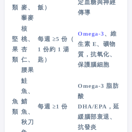
定血糖與神經
類
麥、
飯）
傳導
藜麥
核
Omega-3
、維
堅
桃、
每週 ≥5 份（
生素 E、礦物
果
杏
1 份約 1 湯
質，抗氧化、
類
仁、
匙）
保護腦細胞
腰果
鮭
Omega-3 脂肪
魚、
酸
魚
鯖
每週 ≥1 份
DHA/EPA，延
類
魚、
緩腦部衰退、
秋刀
抗發炎