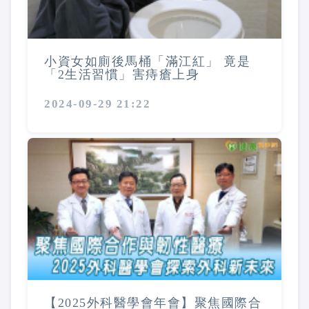
小資女如廁後馬桶「滿江紅」 竟是
「2生活習慣」害痔瘡上身
2024-09-29 21:22
【2025外科醫學會年會】聚焦國際合