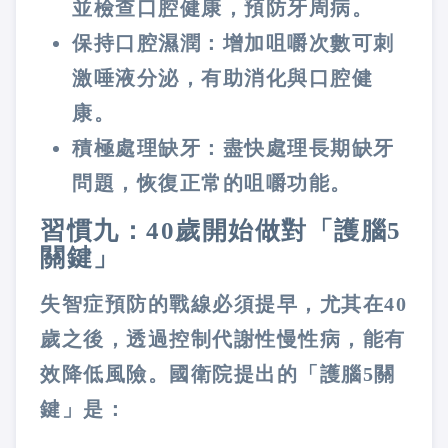
並檢查口腔健康，預防牙周病。
保持口腔濕潤：
增加咀嚼次數可刺
激唾液分泌，有助消化與口腔健
康。
積極處理缺牙：
盡快處理長期缺牙
問題，恢復正常的咀嚼功能。
習慣九：40歲開始做對「護腦5
關鍵」
失智症預防的戰線必須提早，尤其在40
歲之後，透過控制代謝性慢性病，能有
效降低風險。國衛院提出的「護腦5關
鍵」是：