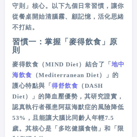
守則」核心。以下九個日常習慣，讓你
從餐桌開始清腦霧、顧記憶，活化思緒
不打結。
習慣一：掌握「麥得飲食」原
則
麥得飲食（MIND Diet）結合了「
地中
海飲食
（Mediterranean Diet）」的
護心特點與「
得舒飲食
（DASH
Diet）」的降血壓優勢，其研究證實，
認真執行者罹患阿茲海默症的風險降低
53%，且能讓大腦比同齡人年輕7.5
歲。其核心是「多吃健腦食物」和「限