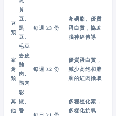
魚
黃
豆、
卵磷脂、優質
豆
黑
每週 ≥3 份
蛋白質，協助
類
豆、
腦神經傳導
毛豆
去皮
家
優質蛋白質，
雞
禽
每週 ≥2 份
減少高飽和脂
肉、
類
肪的紅肉攝取
鴨肉
彩
其
椒、
多種植化素，
他
番
多樣化抗氧
每日 ≥1 份