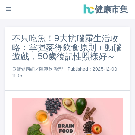
健康市集
不只吃魚！9大抗腦霧生活攻
略：掌握麥得飲食原則＋動腦
遊戲，50歲後記性照樣好～
良醫健康網／陳宛欣 整理 Published：2025-12-03
11:05