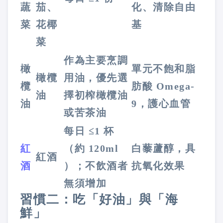
蔬
茄、
化、清除自由
菜
花椰
基
菜
作為主要烹調
橄
單元不飽和脂
橄欖
用油，優先選
欖
肪酸 Omega-
油
擇初榨橄欖油
油
9，護心血管
或苦茶油
每日 ≤1 杯
紅
（約 120ml
白藜蘆醇，具
紅酒
酒
）；不飲酒者
抗氧化效果
無須增加
習慣二：吃「好油」與「海
鮮」