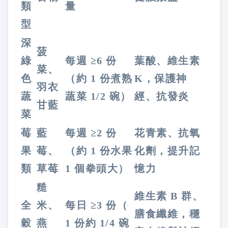
類
量
型
深
菠
綠
每週 ≥6 份
葉酸、維生素
菜、
色
（約 1 份煮熟
K，保護神
羽衣
蔬
蔬菜 1/2 碗）
經、抗發炎
甘藍
菜
莓
藍
每週 ≥2 份
花青素、抗氧
果
莓、
（約 1 份水果
化劑，提升記
類
草莓
1 個拳頭大）
憶力
糙
維生素 B 群、
全
米、
每日 ≥3 份（
膳食纖維，穩
穀
燕
1 份約 1/4 碗