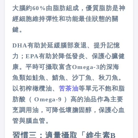
大腦約60%由脂肪組成，優質脂肪是神
經細胞維持彈性和功能最佳狀態的關
鍵。
DHA有助於延緩腦部衰退、提升記憶
力；EPA有助於降低發炎、保護心臟健
康。平時可攝取富含Omega-3的深海
魚類如鮭魚、鯖魚、沙丁魚、秋刀魚。
以初榨橄欖油、
苦茶油
等單元不飽和脂
肪酸（ Omega-9 ）高的油品作為主要
烹調用油，可降低壞膽固醇，保護心血
管與腦血管。
習慣三：適量攝取「維生素B