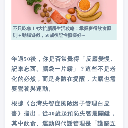
不只吃魚！9大抗腦霧生活攻略：掌握麥得飲食原
則＋動腦遊戲，50歲後記性照樣好～
年過50後，你是否常覺得「反應變慢、
記東忘西、腦袋一片霧」？這些不是老
化的必然，而是身體在提醒，大腦也需
要營養與運動。
根據《台灣失智症風險因子管理白皮
書》指出，從40歲起預防失智最關鍵，
其中飲食、運動與代謝管理是「護腦五