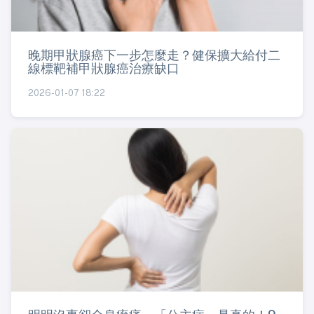
晚期甲狀腺癌下一步怎麼走？健保擴大給付二
線標靶補甲狀腺癌治療缺口
2026-01-07 18:22