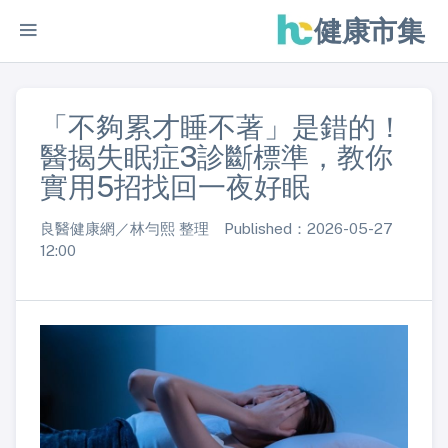
健康市集
「不夠累才睡不著」是錯的！
醫揭失眠症3診斷標準，教你
實用5招找回一夜好眠
良醫健康網／林勻熙 整理 Published：2026-05-27
12:00