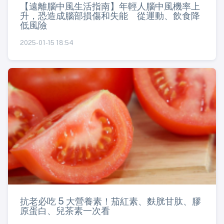
【遠離腦中風生活指南】年輕人腦中風機率上
升，恐造成腦部損傷和失能 從運動、飲食降
低風險
2025-01-15 18:54
抗老必吃 5 大營養素！茄紅素、麩胱甘肽、膠
原蛋白、兒茶素一次看