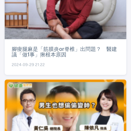
腳痠腿麻是「筋膜炎or脊椎」出問題？ 醫建
議「做1事」揪根本原因
2024-09-29 21:22