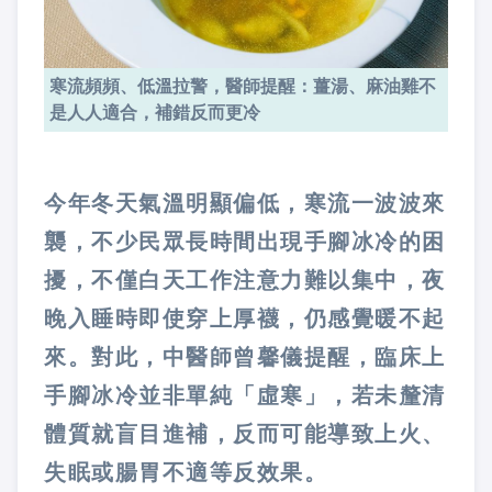
寒流頻頻、低溫拉警，醫師提醒：薑湯、麻油雞不
是人人適合，補錯反而更冷
今年冬天氣溫明顯偏低，寒流一波波來
襲，不少民眾長時間出現手腳冰冷的困
擾，不僅白天工作注意力難以集中，夜
晚入睡時即使穿上厚襪，仍感覺暖不起
來。對此，中醫師曾馨儀提醒，臨床上
手腳冰冷並非單純「虛寒」，若未釐清
體質就盲目進補，反而可能導致上火、
失眠或腸胃不適等反效果。