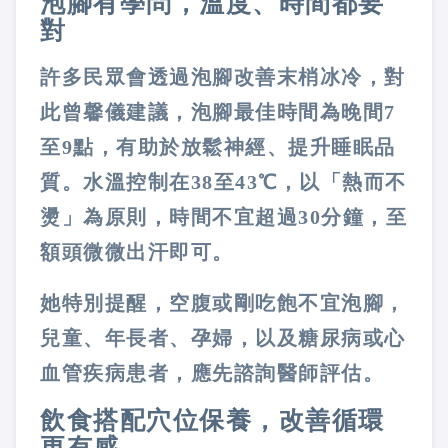
泡腳有學問，溫度、時間都要
對
許多民眾會透過泡腳改善末梢冰冷，對
此曾馨儀建議，泡腳最佳時間為晚間
7
至
9
點，有助於放鬆神經、提升睡眠品
質。水溫控制在
38
至
43
℃，以「熱而不
燙」為原則，時間不宜超過
30
分鐘，至
額頭微微出汗即可。
她特別提醒，空腹或剛吃飽不宜泡腳，
兒童、年長者、孕婦，以及糖尿病或心
血管疾病患者，應先諮詢醫師評估。
飲食搭配穴位保養，改善循環
更有感