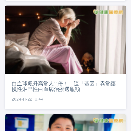
白血球飆升高常人11倍！ 這「基因」異常讓
慢性淋巴性白血病治療遇瓶頸
2024-11-22 19:44