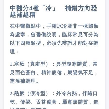
中醫分
4
種「冷」 補錯方向恐
越補越糟
在中醫觀點中，手腳冰冷並非一概歸類
為虛寒，曾馨儀說明，臨床常見可分為
以下四種類型，必須先辨證才能對症調
理：
1.
寒厥（真虛型）：典型虛寒體質，常
見面色蒼白、精神疲倦，屬陽氣不足，
需溫補調理。
2.
熱厥（假冷型）：外冷內熱，伴隨口
乾、便祕、舌苔偏黃，屬實熱體質，進