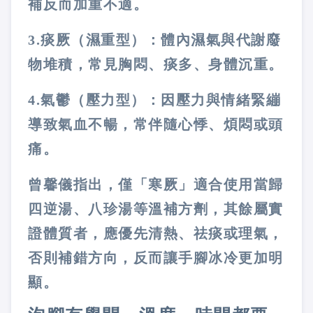
補反而加重不適。
3.
痰厥（濕重型）：體內濕氣與代謝廢
物堆積，常見胸悶、痰多、身體沉重。
4.
氣鬱（壓力型）：因壓力與情緒緊繃
導致氣血不暢，常伴隨心悸、煩悶或頭
痛。
曾馨儀指出，僅「寒厥」適合使用當歸
四逆湯、八珍湯等溫補方劑，其餘屬實
證體質者，應優先清熱、祛痰或理氣，
否則補錯方向，反而讓手腳冰冷更加明
顯。