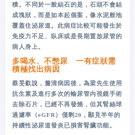
積。不同於一般結石的是，石頭不會結
成塊狀，而是如本起個案，像水泥般地
覆蓋住泌尿道。此病症比較可能發生於
免疫力不足、臥床或是長期置放尿管的
病人身上。
多喝水、不憋尿 一有症狀需
積極找出病因
蔡旻叡說，釐清病因後，為梁先生使用
抗生素及進行多次的輸尿管內視鏡手術
去除石片，已經不再發燒，但其腎絲球
過濾率（eGFR）僅剩20，顯見半年的
持續性泌尿道發炎已損害腎臟功能。