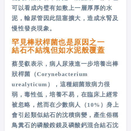
可以看成內璧有如敷上一層厚厚的水
泥，輸尿管因此阻塞擴大，造成水腎及
慢性發炎現象。
罕見棒狀桿菌也是原因之一
結石不結塊但如水泥般覆蓋
蔡旻叡表示，病人尿液進一步培養出棒
狀桿菌（Corynebacterium
urealyticum），這種細菌致病力很
弱，毒性低，培養不易，在臨床上經常
被忽略，然而在少數病人（10%）身上
會引起類似結石的沈積病變，產生俗稱
鳥糞石的磷酸銨鎂及磷酸鈣混合結石沈