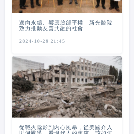
邁向永續、響應臉部平權 新光醫院
致力推動友善共融的社會
2024-10-29 21:45
從戰火陰影到內心風暴，從美國介入
以伊戰爭，看現代人的焦慮，該如何