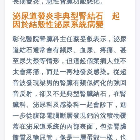
長期發炎，急性腎臟功能惡化。
泌尿道發炎非典型腎結石 起
因於結殼性泌尿系統病變
彰化醫院腎臟科主任蔡旻叡表示，泌尿
道結石通常會有頻尿、血尿、疼痛、甚
至尿失禁等情形，但這起個案病人並不
太會疼痛，而是一再地發炎感染。從超
音波發現梁男的腎臟有類似鈣化的強回
音反射，卻又不是典型腎臟結石，在腎
臟科、泌尿科及感染科一起會診下，進
一步從腹部電腦斷層發現鈣的沈積物覆
蓋在泌尿道系統的內部表面，包括腎臟
髓質及輸尿管，像是一層蛋殼一樣，也