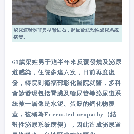
泌尿道發炎非典型腎結石，起因於結殼性泌尿系統
病變。
61歲梁姓男子這半年來反覆發燒及泌尿
道感染，住院多達六次，日前再度復
發，轉院到衛福部彰化醫院就醫，多科
會診發現包括腎臟及輸尿管等泌尿道系
統被一層像是水泥、蛋殼的鈣化物覆
蓋，被稱為Encrusted uropathy（結
殼性泌尿系統病變），因此造成泌尿道