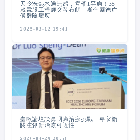
天冷洗熱水澡無感，竟罹1罕病！35
歲電腦工程師突發布朗－斯奎爾德症
候群險癱瘓
2025-03-12 19:41
臺歐論壇談鼻咽癌治療挑戰 專家籲
關注創新治療可近性
2026-04-29 20:58