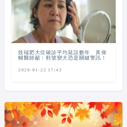
肢端肥大症確診平均延誤數年 黃偉
輔醫師籲：鞋號變大恐是關鍵警訊！
2026-01-22 17:43