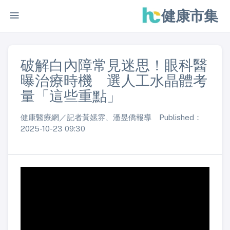
健康市集
破解白內障常見迷思！眼科醫
曝治療時機 選人工水晶體考
量「這些重點」
健康醫療網／記者黃嫊雰、潘昱僑報導 Published：
2025-10-23 09:30