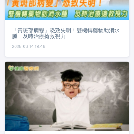
「黃斑部病變」恐致失明！雙機轉藥物助消水
腫 及時治療搶救視力
2025-03-14 19:46