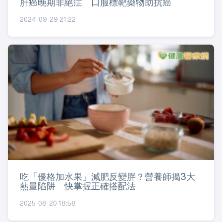
肝癌晚期非絕症 口服標靶藥物助抗癌
2024-09-29 21:22
吃「優格加水果」減肥反變胖？營養師揭3大
熱量陷阱 快掌握正確搭配法
2025-08-20 18:58