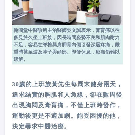
翰鳴堂中醫診所主治醫師吳文誠表示，膏肓痛以往
多見於久坐上班族，因長時間姿勢不良和肌肉耐力
不足，容易在脊椎與肩胛骨內側引發深層疼痛，嚴
重時甚至波及脖子與頭部。即便休息，痠痛仍難以
緩解。
30歲的上班族黃先生每周末健身兩天，
追求結實的胸肌和人魚線，卻在數周後
出現胸悶及膏肓痛，不僅上班時發作，
運動後更是不適加劇。飽受困擾的他，
決定尋求中醫治療。