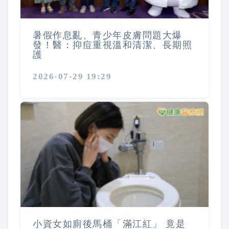
暑假作息亂、青少年皮膚問題大爆
發！醫：抑痘重視溫和清潔、長期照
護
2026-07-29 19:29
小資女如廁後馬桶「滿江紅」 竟是