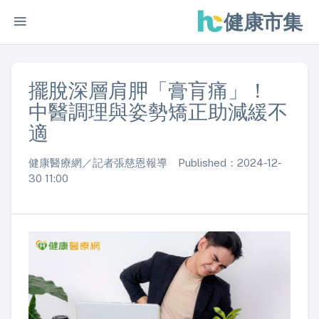
健康市集
擺脫深層肩胛「膏肓痛」！
中醫調理與姿勢矯正助減緩不
適
健康醫療網／記者張慈恩報導 Published：2024-12-
30 11:00