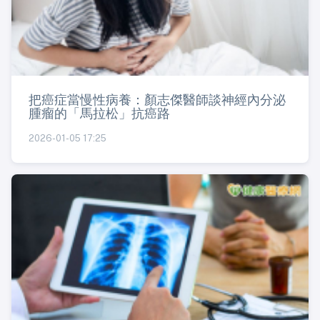
把癌症當慢性病養：顏志傑醫師談神經內分泌
腫瘤的「馬拉松」抗癌路
2026-01-05 17:25