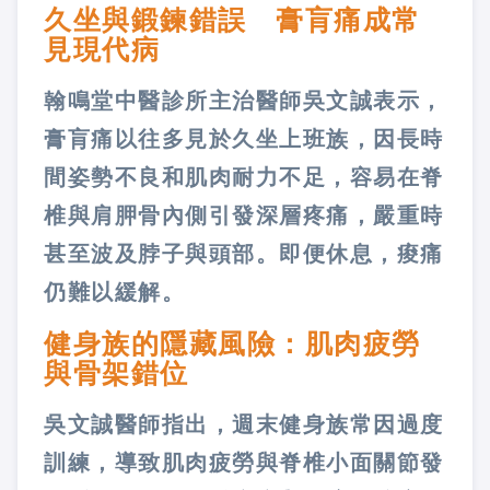
久坐與鍛鍊錯誤 膏肓痛成常
見現代病
翰鳴堂中醫診所主治醫師吳文誠表示，
膏肓痛以往多見於久坐上班族，因長時
間姿勢不良和肌肉耐力不足，容易在脊
椎與肩胛骨內側引發深層疼痛，嚴重時
甚至波及脖子與頭部。即便休息，痠痛
仍難以緩解。
健身族的隱藏風險：肌肉疲勞
與骨架錯位
吳文誠醫師指出，週末健身族常因過度
訓練，導致肌肉疲勞與脊椎小面關節發