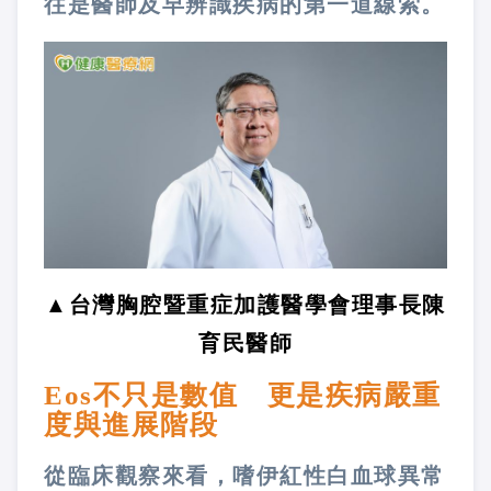
往是醫師及早辨識疾病的第一道線索。
▲台灣胸腔暨重症加護醫學會理事長陳
育民醫師
Eos不只是數值 更是疾病嚴重
度與進展階段
從臨床觀察來看，嗜伊紅性白血球異常