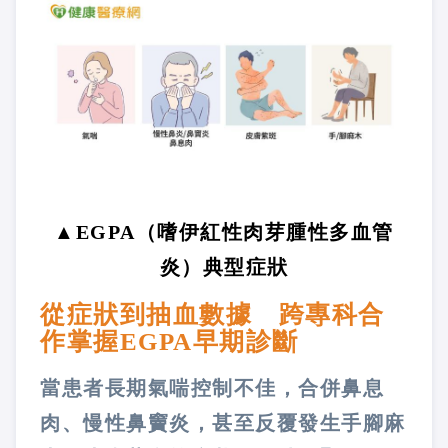
▲EGPA（嗜伊紅性肉芽腫性多血管
炎）典型症狀
從症狀到抽血數據 跨專科合
作掌握EGPA早期診斷
當患者長期氣喘控制不佳，合併鼻息
肉、慢性鼻竇炎，甚至反覆發生手腳麻