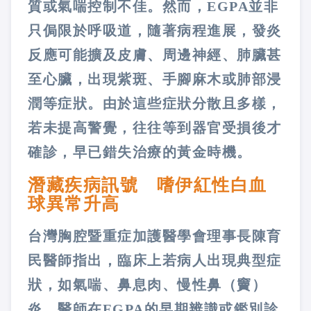
質或氣喘控制不佳。然而，EGPA並非
只侷限於呼吸道，隨著病程進展，發炎
反應可能擴及皮膚、周邊神經、肺臟甚
至心臟，出現紫斑、手腳麻木或肺部浸
潤等症狀。由於這些症狀分散且多樣，
若未提高警覺，往往等到器官受損後才
確診，早已錯失治療的黃金時機。
潛藏疾病訊號 嗜伊紅性白血
球異常升高
台灣胸腔暨重症加護醫學會理事長陳育
民醫師指出，臨床上若病人出現典型症
狀，如氣喘、鼻息肉、慢性鼻（竇）
炎，醫師在EGPA的早期辨識或鑑別診