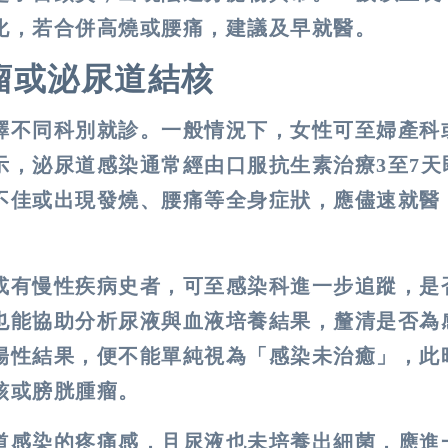
化，若合併高燒或腰痛，建議及早就醫。
瘤或泌尿道結核
擇不同科別就診。一般情況下，女性可至婦產科
示，泌尿道感染通常經由口服抗生素治療3至7天
不佳或出現發燒、腰痛等全身症狀，應儘速就醫
或有慢性疾病史者，可至感染科進一步追蹤，是
也能協助分析尿液與血液培養結果，釐清是否為
陽性結果，便不能單純視為「感染未治癒」，此
核或膀胱腫瘤
。
道感染的疼痛感，且尿液也未培養出細菌，應進