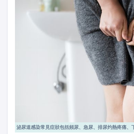
泌尿道感染常見症狀包括頻尿、急尿、排尿灼熱疼痛、下腹悶