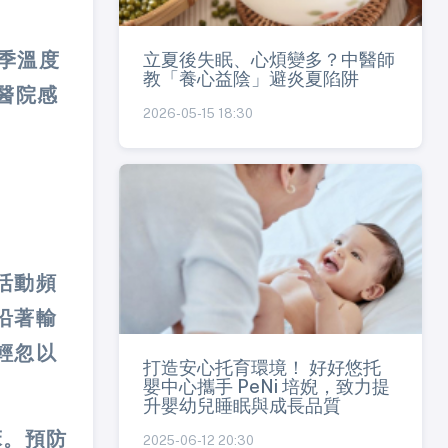
立夏後失眠、心煩變多？中醫師
季溫度
教「養心益陰」避炎夏陷阱
醫院感
2026-05-15 18:30
活動頻
沿著輸
輕忽以
打造安心托育環境！ 好好悠托
嬰中心攜手 PeNi 培婗，致力提
升嬰幼兒睡眠與成長品質
床。預防
2025-06-12 20:30