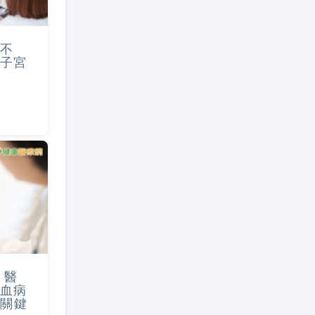
不
子宮
！醫
血病
的關鍵