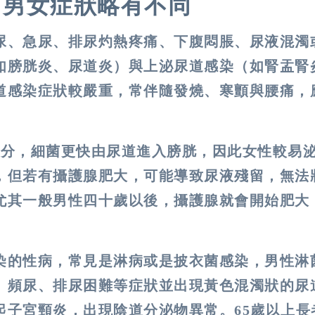
 男女症狀略有不同
尿、急尿、排尿灼熱疼痛、下腹悶脹、尿液混濁
如膀胱炎、尿道炎）與上泌尿道感染（如腎盂腎
道感染症狀較嚴重，常伴隨發燒、寒顫與腰痛，
公分，細菌更快由尿道進入膀胱，因此女性較易
，但若有攝護腺肥大，可能導致尿液殘留，無法
尤其一般男性四十歲以後，攝護腺就會開始肥大
染的性病，常見是淋病或是披衣菌感染，男性淋
、頻尿、排尿困難等症狀並出現黃色混濁狀的尿
起子宮頸炎，出現陰道分泌物異常。65歲以上長