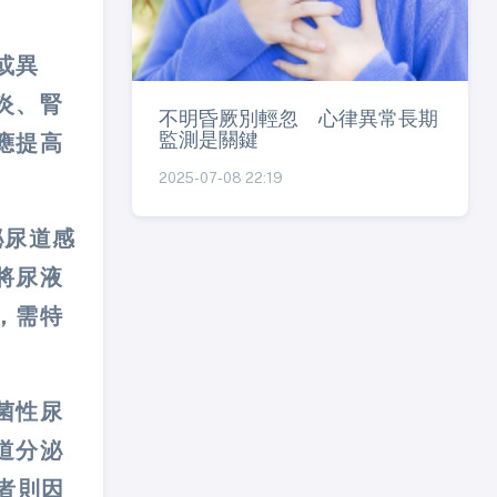
或異
炎、腎
不明昏厥別輕忽 心律異常長期
監測是關鍵
應提高
2025-07-08 22:19
泌尿道感
將尿液
，需特
菌性尿
道分泌
者則因