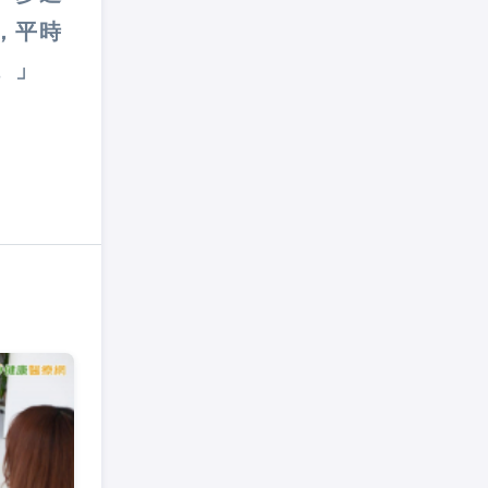
，
平時
。」