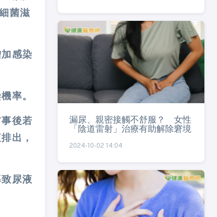
胱細菌滋
增加感染
染機率。
漏尿、親密接觸不舒服？ 女性
前事後若
「陰道雷射」治療有助解除窘境
液排出，
2024-10-02 14:04
導致尿液