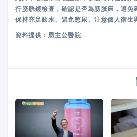
行膀胱鏡檢查，確認是否為膀胱癌，避免
保持充足飲水、避免憋尿、注意個人衛生
資料提供：恩主公醫院