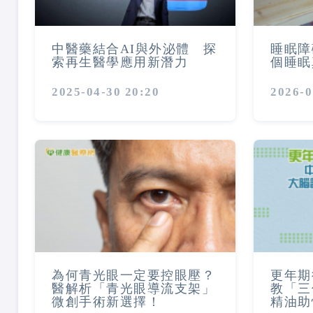
中醫藥結合AI與外泌體 探
睡眠障
索再生醫學應用新潛力
個睡眠
2025-04-30 20:20
2026-0
為何青光眼一定要控眼壓？
更年期
醫解析「青光眼導流支架」
教「三
微創手術新選擇！
精油助