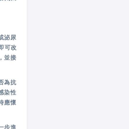
或泌尿
即可改
，並接
否為抗
感染性
時應懷
一步進