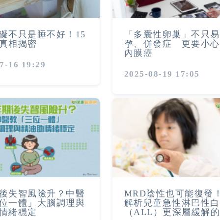
礙不只是睡不好！15
「多囊性卵巢」不只易
真相揭密
孕、併發症 更要小心
內膜癌
7-16 19:29
2025-08-19 17:05
後失智風險升？中醫
MRD陰性也可能復發
位一體」大腦調理與
解析兒童急性淋巴性白
情緒穩定
（ALL）更深層緩解