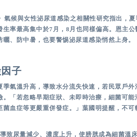
刊》氣候與女性泌尿道感染之相關性研究指出，夏
發生率最高集中於7月，8月也同樣偏高。恩主公
防曬、防中暑，也要警惕泌尿道感染悄然上身。
險因子
夏季氣溫升高，導致水分流失快速，若民眾戶外
險。「
若忽略早期症狀、未即時治療，細菌可能
至菌血症等更嚴重併發症
。」葉國明提醒，不可
導致尿量減少、濃度上升，使膀胱成為細菌溫