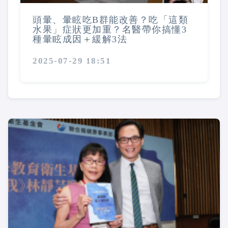
頭暈、暈眩吃B群能改善？吃「這類
水果」症狀更加重？名醫帶你搞懂3
種暈眩成因＋緩解3法
2025-07-29 18:51