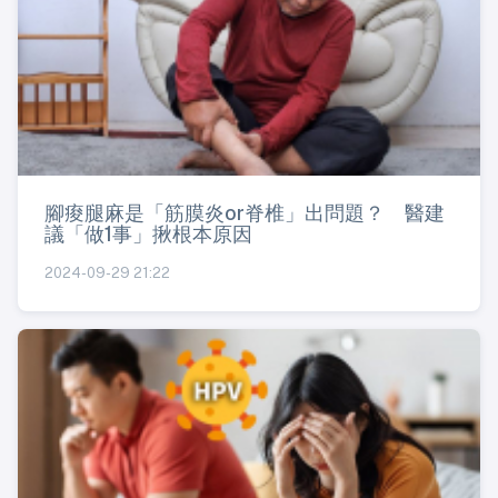
腳痠腿麻是「筋膜炎or脊椎」出問題？ 醫建
議「做1事」揪根本原因
2024-09-29 21:22