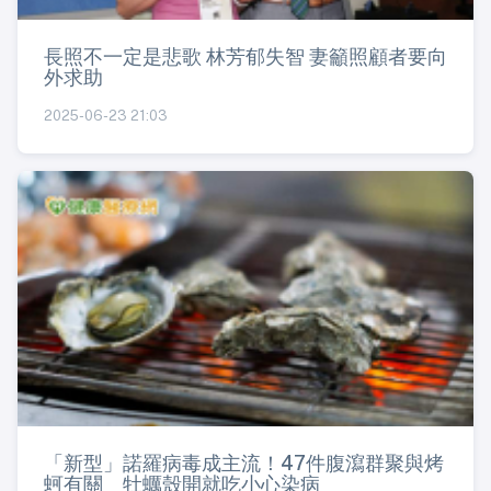
長照不一定是悲歌 林芳郁失智 妻籲照顧者要向
外求助
2025-06-23 21:03
「新型」諾羅病毒成主流！47件腹瀉群聚與烤
蚵有關 牡蠣殼開就吃小心染病