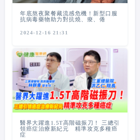
年底熬夜聚餐藏流感危機！新型口服
抗病毒藥物助力對抗燒、痠、倦
2024-12-16 21:31
醫界大躍進1.5T高階磁振刀！ 三總引
領癌症治療新紀元 精準攻克多種癌
症