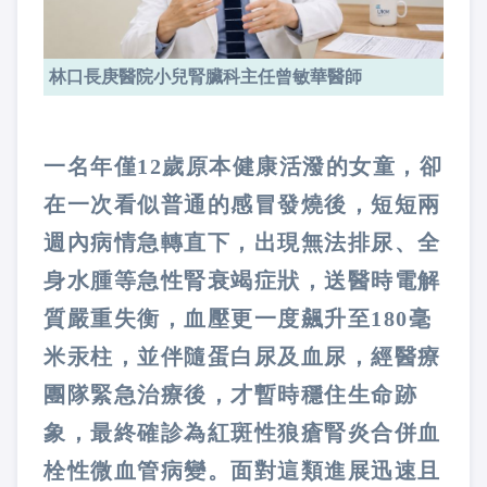
林口長庚醫院小兒腎臟科主任曾敏華醫師
一名年僅12歲原本健康活潑的女童，卻
在一次看似普通的感冒發燒後，短短兩
週內病情急轉直下，出現無法排尿、全
身水腫等急性腎衰竭症狀，送醫時電解
質嚴重失衡，血壓更一度飆升至180毫
米汞柱，並伴隨蛋白尿及血尿，經醫療
團隊緊急治療後，才暫時穩住生命跡
象，最終確診為紅斑性狼瘡腎炎合併血
栓性微血管病變。面對這類進展迅速且