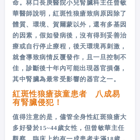
命。林口長庚醫院小兒腎臟科主任曾敏
華醫師說明，紅斑性狼瘡致病原因除了
體質、環境、賀爾蒙以外，還有多基因
的因素，假如發病後，沒有得到妥善治
療或自行停止療程，後天環境再刺激，
就會導致病情反覆發作，且一旦控制不
佳，診斷後十年內可能出現器官損傷，
其中腎臟為最常受影響的器官之一。
紅斑性狼瘡孩童患者 八成易
有腎臟侵犯！
值得注意的是，儘管全身性紅斑狼瘡大
多好發於15~44歲女性，但曾敏華主任
觀察，臨床上約有一成患者未滿18歲，