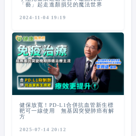
「藝」起走進顏損兒的魔法世界
2024-11-04 19:19
健保放寬！PD-L1合併抗血管新生標
靶可一線使用 無基因突變肺癌有解
方
2025-07-14 20:12