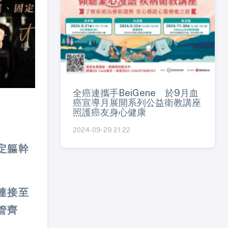
全癌連攜手BeiGene 於9月血
癌宣導月展開系列公益衛教講座
照護癌友身心健康
2024-09-29 21:22
定軀幹
連接至
管齊