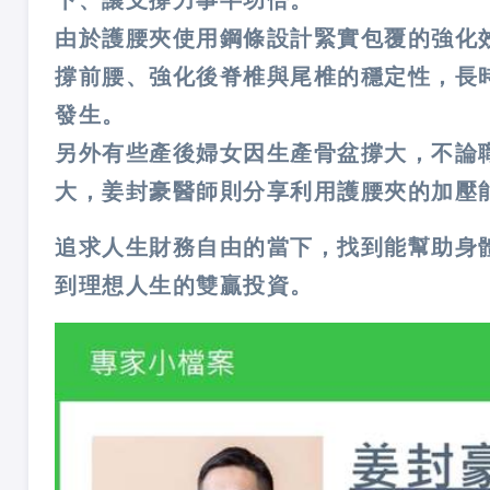
由於護腰夾使用鋼條設計緊實包覆的強化
撐前腰、強化後脊椎與尾椎的穩定性，長
發生。
另外有些產後婦女因生產骨盆撐大，不論
大，姜封豪醫師則分享利用護腰夾的加壓
追求人生財務自由的當下，找到能幫助身
到理想人生的雙贏投資。