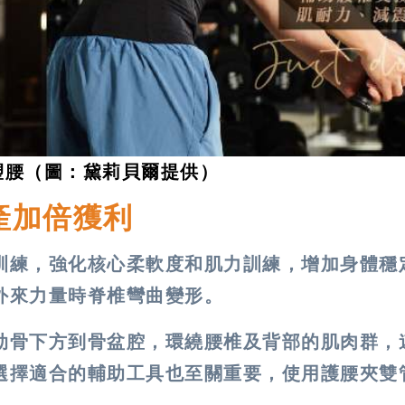
塑腰（圖：黛莉貝爾提供）
產加倍獲利
訓練，強化核心柔軟度和肌力訓練，增加身體穩
外來力量時脊椎彎曲變形。
肋骨下方到骨盆腔，環繞腰椎及背部的肌肉群，
選擇適合的輔助工具也至關重要，使用護腰夾雙