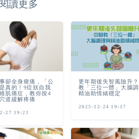
閱讀更多
事卻全身痠痛，「公
更年期後失智風險升？
是真的！9症狀自我
教「三位一體」大腦調
維肌痛症，教你按4
精油助情緒穩定
穴道緩解疼痛
2025-12-24 19:17
2-27 19:21