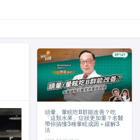
頭暈、暈眩吃B群能改善？吃
「這類水果」症狀更加重？名醫
帶你搞懂3種暈眩成因＋緩解3
法