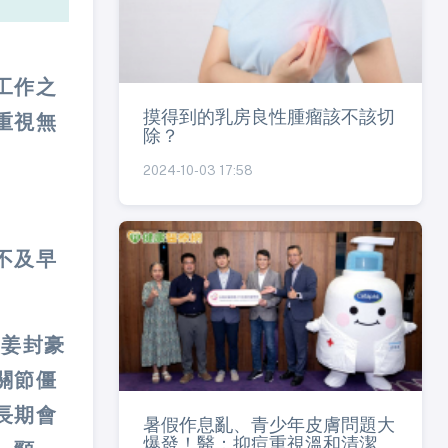
工作之
摸得到的乳房良性腫瘤該不該切
重視無
除？
2024-10-03 17:58
不及早
-姜封豪
關節僵
長期會
暑假作息亂、青少年皮膚問題大
爆發！醫：抑痘重視溫和清潔、