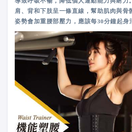
導致呼吸不暢，降低個人運動能力與耐力
肩、背和下肢呈一條直線，幫助肌肉與骨
姿勢會加重腰部壓力，應該每30分鐘起