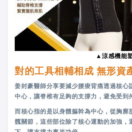
▲涼感機能
對的工具相輔相成 無形資
姜封豪醫師分享要減少腰痠背痛透過核心
中心，讓脊椎有足夠的支撐力，避免受到
而核心指的是以身體軀幹為中心，從胸廓
髖關節，這些部位除了核心運動的加強，
下、讓支撐力事半功倍。