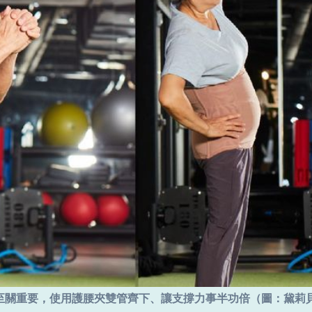
至關重要，使用護腰夾雙管齊下、讓支撐力事半功倍（圖：黛莉