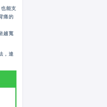
，也能支
背痛的
坐越寬
法，達