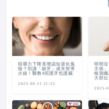
咀嚼力下降竟增認知退化風
明明沒
險？別讓「缺牙」成失智導
主病」
火線！醫教4招護牙也護腦
檢測纖
大部位
2025-08-11 21:32
2025-0