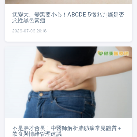
痣變大、變黑要小心！ABCDE 5徵兆判斷是否
惡性黑色素瘤
2026-07-06 20:18
不是胖才會長！中醫師解析脂肪瘤常見體質＋
飲食與情緒管理建議