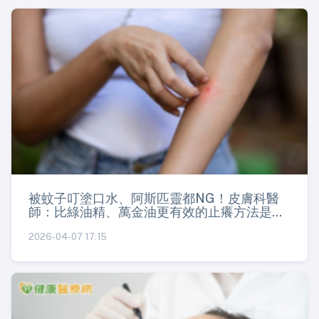
被蚊子叮塗口水、阿斯匹靈都NG！皮膚科醫
師：比綠油精、萬金油更有效的止癢方法是...
2026-04-07 17:15