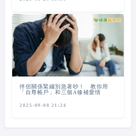
伴侶關係緊繃別急著吵！ 教你用
「自尊帳戶」和三個A修補愛情
2025-09-08 21:24