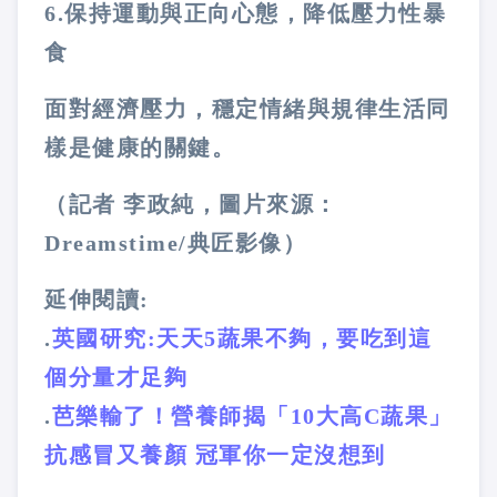
6.
保持運動與正向心態，降低壓力性暴
食
面對經濟壓力，穩定情緒與規律生活同
樣是健康的關鍵。
（記者 李政純，圖片來源：
Dreamstime/典匠影像）
延伸閱讀:
.
英國研究:天天5蔬果不夠，要吃到這
個分量才足夠
.
芭樂輸了！營養師揭「10大高C蔬果」
抗感冒又養顏 冠軍你一定沒想到