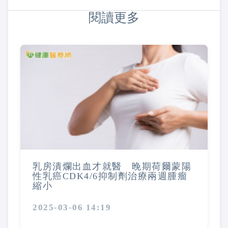
閱讀更多
乳房潰爛出血才就醫 晚期荷爾蒙陽
性乳癌CDK4/6抑制劑治療兩週腫瘤
縮小
2025-03-06 14:19