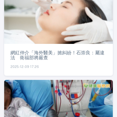
網紅仲介「海外醫美」掀糾紛！石崇良：屬違
法 衛福部將嚴查
2025-12-09 17:26