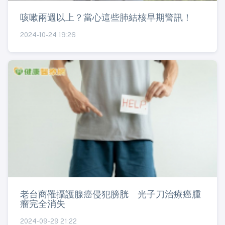
咳嗽兩週以上？當心這些肺結核早期警訊！
2024-10-24 19:26
老台商罹攝護腺癌侵犯膀胱 光子刀治療癌腫
瘤完全消失
2024-09-29 21:22