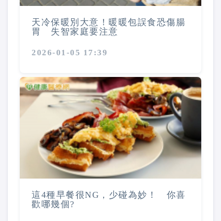
天冷保暖別大意！暖暖包誤食恐傷腸
胃 失智家庭要注意
2026-01-05 17:39
這4種早餐很NG，少碰為妙！ 你喜
歡哪幾個?