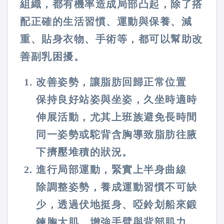
組織，都有機率造成局部凸起，除了搭
配正確的生活習慣、運動與保養、減
重、貼身衣物、手術等，都可以幫助改
善副乳困擾。
改善姿勢，讓脂肪回歸正常位置
保持良好站姿與坐姿，久坐時適時
伸展活動，尤其上班族避免長時間
同一姿勢或駝背含胸導致脂肪往腋
下擠壓堆積的狀況。
進行局部運動，緊實上半身曲線
除調整姿勢，養成運動習慣不可缺
少，透過伏地挺身、啞鈴划船來鍛
鍊胸大肌、增強手臂與背部肌力，