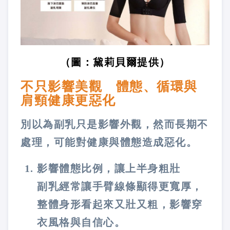
（圖：黛莉貝爾提供）
不只影響美觀 體態、循環與
肩頸健康更惡化
別以為副乳只是影響外觀，然而長期不
處理，可能對健康與體態造成惡化。
影響體態比例，讓上半身粗壯
副乳經常讓手臂線條顯得更寬厚，
整體身形看起來又壯又粗，影響穿
衣風格與自信心。