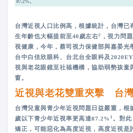
87.2%。
台灣近視人口比例高，根據統計，台灣已有
2
生年齡也大幅提前至40歲左右
，視力問題
視健康，今年，蔡司視力保健部與嘉晏光
台中白佳欣眼科、台北台全眼科及2020EY
視與老花眼鏡至社福機構，協助弱勢孩童
窗。
近視與老花雙重夾擊 台
台灣兒童與青少年近視問題日益嚴重，根
1
歲以下青少年近視率更高達87.2%
。對此
矯正，可能惡化為高度近視，高度近視是