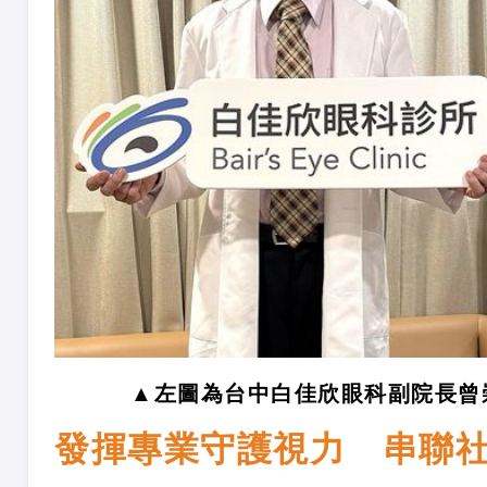
▲左圖為台中白佳欣眼科副院長曾
發揮專業守護視力 串聯