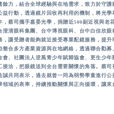
遺餘力，結合全球經驗與在地需求，致力於守護
公益行動，透過鏡片回收再利用的機制，將光學
，蔡司攜手嘉晏光學，捐贈近500副近視與老
合澄清眼科集團、台中博視眼科、台中白佳欣眼
務，讓受贈者能夠就近接受專業配鏡服務，提升
動整合多方產業資源與在地網絡，透過聯合勸募
金會、社團法人逆風青少年賦歸協會、更生少年
工接洽，把眼鏡送到全台需要關懷的角落。蔡司
祐誠共同表示，過去就曾一同為弱勢學童進行公
學領域的表率，持續推動關懷與正向循環，讓來