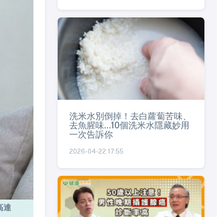
洗米水別倒掉！去白蘿蔔苦味、
去魚腥味...10個洗米水隱藏妙用
一次告訴你
2026-04-22 17:55
高達