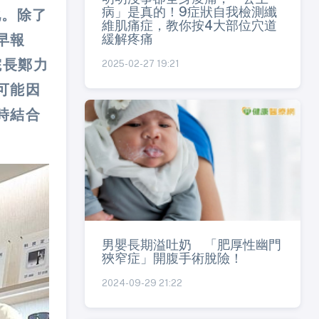
病」是真的！9症狀自我檢測纖
化。除了
維肌痛症，教你按4大部位穴道
緩解疼痛
早報
院長鄭力
2025-02-27 19:21
可能因
時結合
男嬰長期溢吐奶 「肥厚性幽門
狹窄症」開腹手術脫險！
2024-09-29 21:22