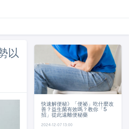
勢以
快速解便秘》「便祕」吃什麼改
善？益生菌有效嗎？教你「5
招」從此遠離便秘藥
2024-12-07 13:00