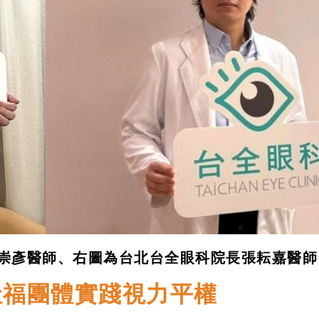
崇彥醫師、右圖為台北台全眼科院長張耘嘉醫師
社福團體實踐視力平權