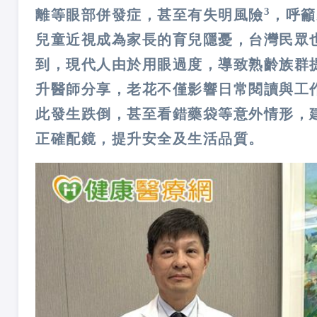
3
離等眼部併發症，甚至有失明風險
，呼籲
兒童近視成為家長的育兒隱憂，台灣民眾
到，現代人由於用眼過度，導致熟齡族群提
升醫師分享，老花不僅影響日常閱讀與工
此發生跌倒，甚至看錯藥袋等意外情形，
正確配鏡，提升安全及生活品質。