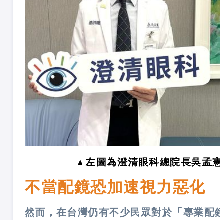
▲左圖為澄清眼科總院長吳孟
不當配鏡恐加速視力惡化
然而，在台灣仍有不少民眾對於「專業配