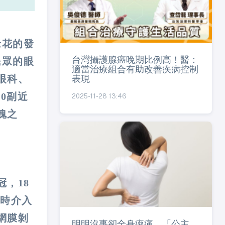
老花的發
台灣攝護腺癌晚期比例高！醫：
民眾的眼
適當治療組合有助改善疾病控制
表現
眼科、
0副近
2025-11-28 13:46
魂之
，18
時介入
網膜剝
明明沒事卻全身痠痛，「公主