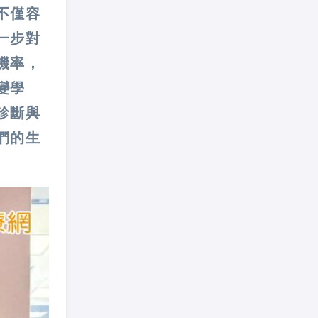
不僅容
一步對
機率，
變學
診斷與
們的生