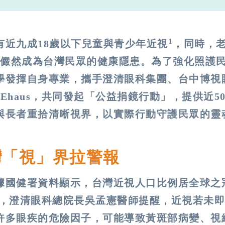
1
近九成18歲以下兒童與青少年近視
，同時，
儼然成為台灣民眾的健康隱患。為了強化照護
學發揮自身專業，攜手澄清眼科集團、台中博視
Ehaus，共同發起「公益捐鏡行動」，提供近50
與長者重拾清晰視界，以實際行動守護民眾的靈
灣「視」界拉警報
據國健署資料顯示，台灣近視人口比例居全球之冠
，澄清眼科總院長吳孟憲醫師提醒，近視若未即
許多眼疾的危險因子，可能導致黃斑部病變、視