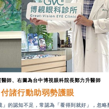
憲醫師、右圖為台中博視眼科院長鄭力升醫師
 付諸行動助弱勢護眼
鏡」的認知不足，常認為「看得到就好」，忽略