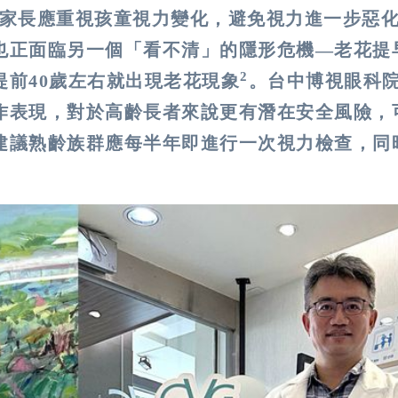
家長應重視孩童視力變化，避免視力進一步惡
也正面臨另一個「看不清」的隱形危機—老花提
2
前40歲左右就出現老花現象
。台中博視眼科
作表現，對於高齡長者來說更有潛在安全風險，
建議熟齡族群應每半年即進行一次視力檢查，同