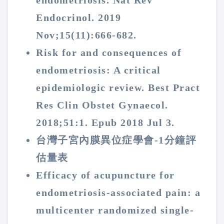
endometriosis. Nat Rev
Endocrinol. 2019
Nov;15(11):666-682.
Risk for and consequences of
endometriosis: A critical
epidemiologic review. Best Pract
Res Clin Obstet Gynaecol.
2018;51:1. Epub 2018 Jul 3.
台灣子宮內膜異位症學會-1分鐘評
估量表
Efficacy of acupuncture for
endometriosis-associated pain: a
multicenter randomized single-