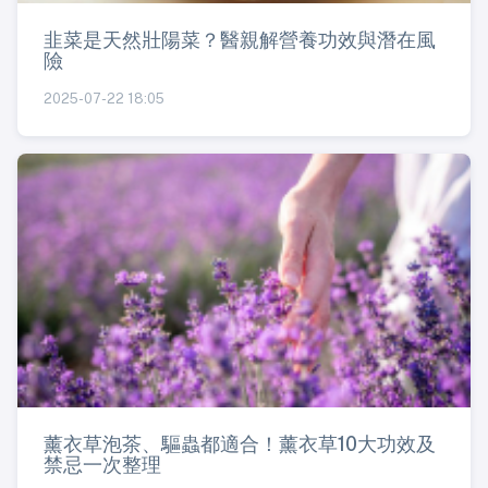
韭菜是天然壯陽菜？醫親解營養功效與潛在風
險
2025-07-22 18:05
薰衣草泡茶、驅蟲都適合！薰衣草10大功效及
禁忌一次整理