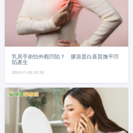
乳房手術怕外觀凹陷？ 膠原蛋白基質撫平凹
陷產生
2024-11-05 16:30