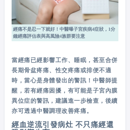
經痛不是忍一下就好！中醫曝子宮疾病4症狀，1分
鐘經痛評估表與高風險4族群要注意
當經痛已經影響工作、睡眠，甚至合併
長期骨盆疼痛、性交疼痛或排便不適
時，當心是身體發出的警訊！中醫師提
醒，若有經痛困擾，有可能是子宮內膜
異位症的警訊，建議進一步檢查，後續
亦可透過中醫調理改善疼痛。
經血逆流引發病灶 不只痛經還