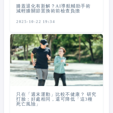
膝蓋退化有新解？AI導航輔助手術
減輕膝關節置換術前檢查負擔
2025-10-22 19:34
只在「週末運動」比較不健康？ 研究
打臉：好處相同，還可降低「這3種
死亡風險」