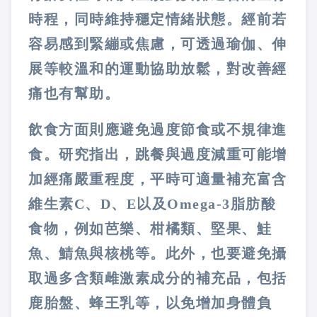
時程，同時維持穩定情緒狀態。經前若
容易感到緊繃或焦慮，可透過瑜伽、伸
展等較溫和的運動協助放鬆，對改善經
痛也有幫助。
飲食方面則應避免過度節食或不規律進
食。研究指出，跳餐與過度減重可能增
加經痛嚴重程度，平時可適量補充富含
維生素C、D、E以及Omega-3脂肪酸
食物，例如芭樂、柑橘類、堅果、鮭
魚、鯖魚與核桃等。此外，也要避免攝
取過多含類雌激素成分的補充品，包括
鹿胎盤、蜂王乳等，以免增加身體負