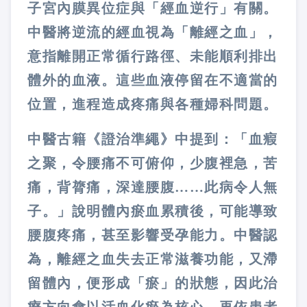
子宮內膜異位症與「經血逆行」有關。
中醫將逆流的經血視為「離經之血」，
意指離開正常循行路徑、未能順利排出
體外的血液。這些血液停留在不適當的
位置，進程造成疼痛與各種婦科問題。
中醫古籍《證治準繩》中提到：「血瘕
之聚，令腰痛不可俯仰，少腹裡急，苦
痛，背膂痛，深達腰腹……此病令人無
子。」說明體內瘀血累積後，可能導致
腰腹疼痛，甚至影響受孕能力。中醫認
為，離經之血失去正常滋養功能，又滯
留體內，便形成「瘀」的狀態，因此治