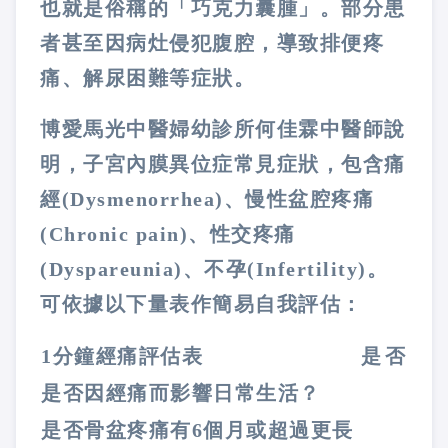
也就是俗稱的「巧克力囊腫」。部分患
者甚至因病灶侵犯腹腔，導致排便疼
痛、解尿困難等症狀。
博愛馬光中醫婦幼診所何佳霖中醫師說
明，子宮內膜異位症常見症狀，包含痛
經(Dysmenorrhea)、慢性盆腔疼痛
(Chronic pain)、性交疼痛
(Dyspareunia)、不孕(Infertility)。
可依據以下量表作簡易自我評估：
1分鐘經痛評估表
是
否
是否因經痛而影響日常生活？
是否骨盆疼痛有6個月或超過更長