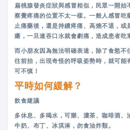
扁桃腺發炎症狀與感冒相似，民眾一開始
察覺疼痛的位置不太一樣。一般人感冒吃
止痛藥後，還是持續疼痛、高燒不退，或
瘍，一旦連吞口水就會劇痛，造成患者吃
而小朋友因為無法明確表達，除了食慾不
往前抬，出現奇怪的呼吸姿勢時，就可能
可不慎！
平時如何緩解？
飲食建議
多休息、多喝水，可樂、濃茶、咖啡酒、
牛奶、布丁、冰淇淋，勿食油炸類。