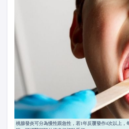
桃腺發炎可分為慢性跟急性，若1年反覆發作4次以上，