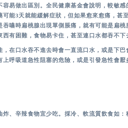
不容易做出區別。全民健康基金會說明，較敏感
藥可能3天就能緩解症狀，但如果愈來愈痛，甚
是吞嚥時扁桃腺出現單側脹痛，就有可能是扁桃
東西有困難，食物易卡住，甚至連口水都吞不下
佳，在口水吞不進去時會一直流口水，或是下巴
有上呼吸道急性阻塞的危險，或是引發急性會厭
油炸、辛辣食物宜少吃。採冷、軟流質飲食如：