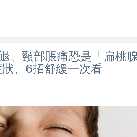
燒不退、頸部脹痛恐是「扁桃
症狀、6招舒緩一次看