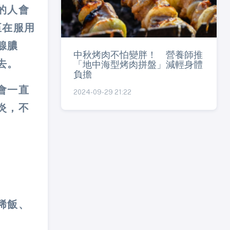
的人會
至在服用
腺膿
中秋烤肉不怕變胖！ 營養師推
去。
「地中海型烤肉拼盤」減輕身體
負擔
會一直
2024-09-29 21:22
炎，不
稀飯、