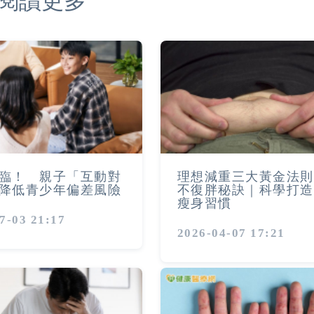
閱讀更多
臨！ 親子「互動對
理想減重三大黃金法則
降低青少年偏差風險
不復胖秘訣｜科學打造
瘦身習慣
7-03 21:17
2026-04-07 17:21