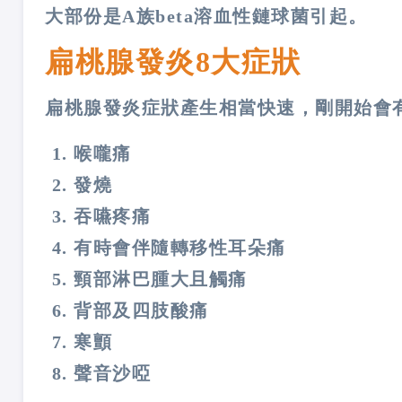
大部份是A族beta溶血性鏈球菌引起。
扁桃腺發炎8大症狀
扁桃腺發炎症狀產生相當快速，剛開始會
喉嚨痛
發燒
吞嚥疼痛
有時會伴隨轉移性耳朵痛
頸部淋巴腫大且觸痛
背部及四肢酸痛
寒顫
聲音沙啞