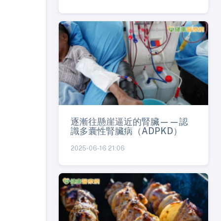
逐漸往懸崖逼近的腎臟——認
識多囊性腎臟病（ADPKD）
2025-06-16 21:06