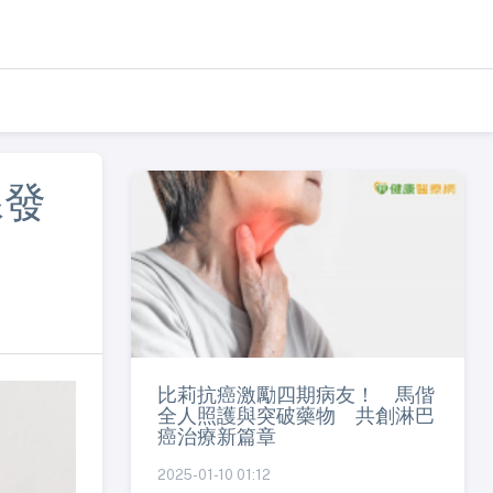
腺發
比莉抗癌激勵四期病友！ 馬偕
全人照護與突破藥物 共創淋巴
癌治療新篇章
2025-01-10 01:12