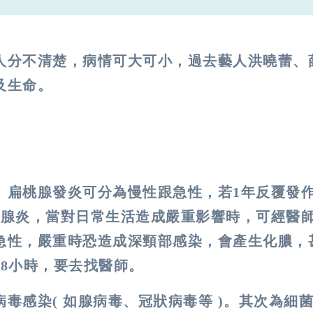
人分不清楚，病情可大可小，過去藝人洪曉蕾、
及生命。
。扁桃腺發炎可分為慢性跟急性，若1年反覆發作
桃腺炎，當對日常生活造成嚴重影響時，可經醫
急性，嚴重時恐造成深頸部感染，會產生化膿，
8小時，要去找醫師。
毒感染( 如腺病毒、冠狀病毒等 )。其次為細