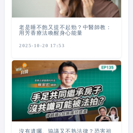
老是睡不飽又提不起勁？中醫師教：
用芳香療法喚醒身心能量
2025-10-20 17:53
沒有遺囑、協議又不熟法律？恐害祖