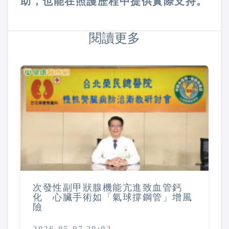
助，也能在照護歷程中提供實際支持。
閱讀更多
次發性副甲狀腺機能亢進致血管鈣
化 心臟手術如「氣球撐鋼管」增風
險
2026-05-07 20:02