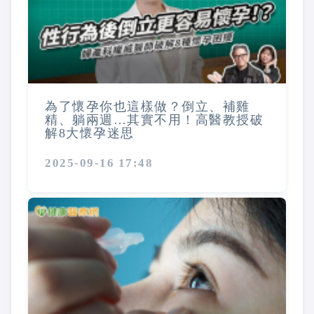
為了懷孕你也這樣做？倒立、補雞
精、躺兩週…其實不用！高醫教授破
解8大懷孕迷思
2025-09-16 17:48