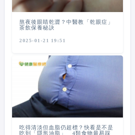
熬夜後眼睛乾澀？中醫教「乾眼症」
茶飲保養秘訣
2025-01-21 19:51
吃得清淡但血脂仍超標？快看是不是
吃到「隱形油脂」 4類食物最易踩