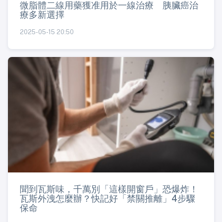
微脂體二線用藥獲准用於一線治療 胰臟癌治
療多新選擇
2025-05-15 20:50
聞到瓦斯味，千萬別「這樣開窗戶」恐爆炸！
瓦斯外洩怎麼辦？快記好「禁關推離」4步驟
保命