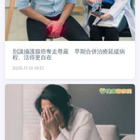
別讓攝護腺癌奪走尊嚴 早期合併治療延緩病
程、活得更自在
2025-11-10 19:51