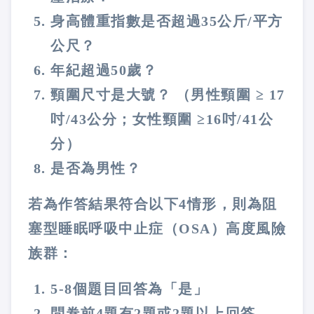
身高體重指數是否超過35公斤/平方
公尺？
年紀超過50歲？
頸圍尺寸是大號？ （男性頸圍 ≥ 17
吋/43公分；女性頸圍 ≥16吋/41公
分）
是否為男性？
若為作答結果符合以下4情形，則為阻
塞型睡眠呼吸中止症（OSA）高度風險
族群：
5-8個題目回答為「是」
問卷前4題有2題或2題以上回答