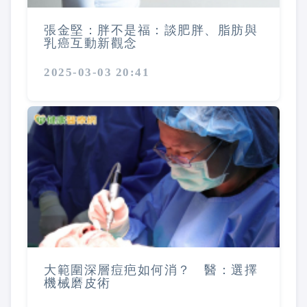
張金堅：胖不是福：談肥胖、脂肪與
乳癌互動新觀念
2025-03-03 20:41
大範圍深層痘疤如何消？ 醫：選擇
機械磨皮術