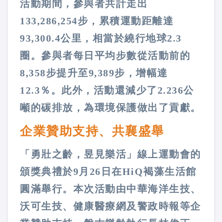
活動期間，參與者共計走出
133,286,254步，累積運動距離達
93,300.4公里，相當於繞行地球2.3
圈。參與者每日平均步數從活動前的
8,358步提升至9,389步，增幅達
12.3％。此外，活動還減少了2.236公
噸的碳排放，為環境保護做出了貢獻。
企業贊助支持、共襄盛舉
「勇壯之齡，昱見樂活」線上運動會的
頒獎典禮於9月26日在HiQ褐藻生活館
圓滿舉行。本次活動由中華海洋生技、
沃可生技、健康醫療網及警政時報等企