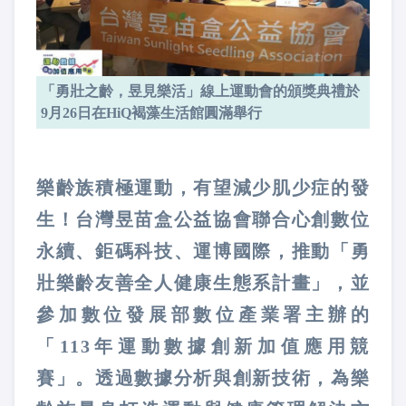
「勇壯之齡，昱見樂活」線上運動會的頒獎典禮於
9月26日在HiQ褐藻生活館圓滿舉行
樂齡族積極運動，有望減少肌少症的發
生！台灣昱苗盒公益協會聯合心創數位
永續、鉅碼科技、運博國際，推動「勇
壯樂齡友善全人健康生態系計畫」，並
參加數位發展部數位產業署主辦的
「113年運動數據創新加值應用競
賽」。透過數據分析與創新技術，為樂