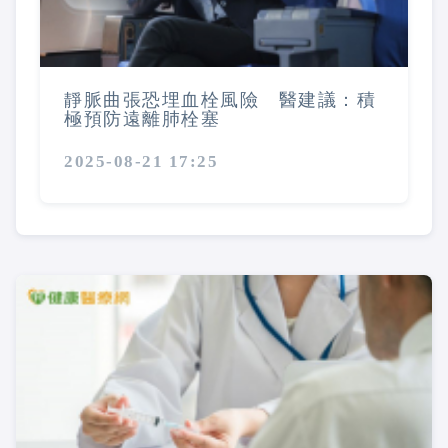
靜脈曲張恐埋血栓風險 醫建議：積
極預防遠離肺栓塞
2025-08-21 17:25