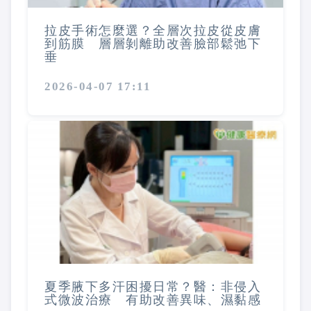
拉皮手術怎麼選？全層次拉皮從皮膚
到筋膜 層層剝離助改善臉部鬆弛下
垂
2026-04-07 17:11
夏季腋下多汗困擾日常？醫：非侵入
式微波治療 有助改善異味、濕黏感