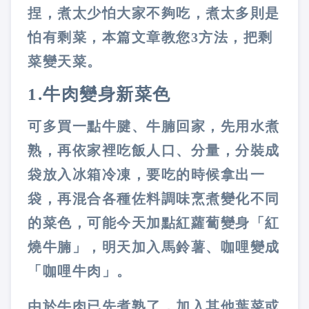
捏，煮太少怕大家不夠吃，煮太多則是
怕有剩菜，本篇文章教您
3
方法，把剩
菜變天菜。
1.
牛肉變身新菜色
可多買一點牛腱、牛腩回家，先用水煮
熟，再依家裡吃飯人口、分量，分裝成
袋放入冰箱冷凍，要吃的時候拿出一
袋，再混合各種佐料調味烹煮變化不同
的菜色，可能今天加點紅蘿蔔變身「紅
燒牛腩」，明天加入馬鈴薯、咖哩變成
「咖哩牛肉」。
由於牛肉已先煮熟了，加入其他葉菜或