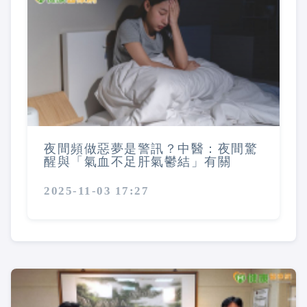
夜間頻做惡夢是警訊？中醫：夜間驚
醒與「氣血不足肝氣鬱結」有關
2025-11-03 17:27