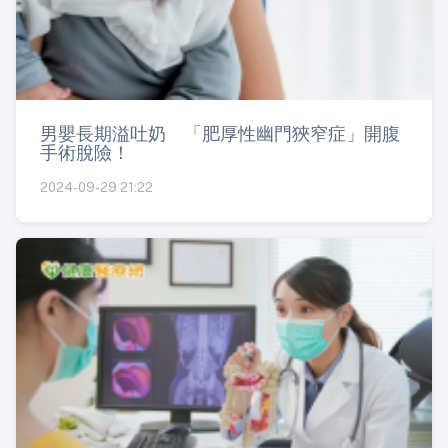
男嬰長期溢吐奶 「肥厚性幽門狹窄症」開腹
手術脫險！
2024-09-29 21:22