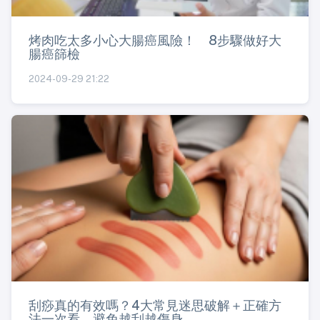
烤肉吃太多小心大腸癌風險！ 8步驟做好大
腸癌篩檢
2024-09-29 21:22
刮痧真的有效嗎？4大常見迷思破解＋正確方
法一次看，避免越刮越傷身