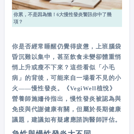
你累，不是因為懶！6大慢性發炎警訊你中了幾
項？
你是否經常睡醒仍覺得疲憊，上班腦袋
昏沉難以集中，甚至飲食未變卻體重悄
悄上升或瘦不下來？這些看似「小毛
病」的背後，可能來自一場看不見的小
火——慢性發炎。《VegiWell植悅》
營養師施姍伶指出，慢性發炎被認為與
免疫與代謝健康有關，但屬於長期健康
議題，建議如有疑慮應諮詢醫師評估。
急性與慢性發炎大不同