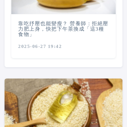
靠吃抒壓也能變瘦？ 營養師：拒絕壓
力肥上身，快把下午茶換成「這3種
食物」
2025-06-27 19:42