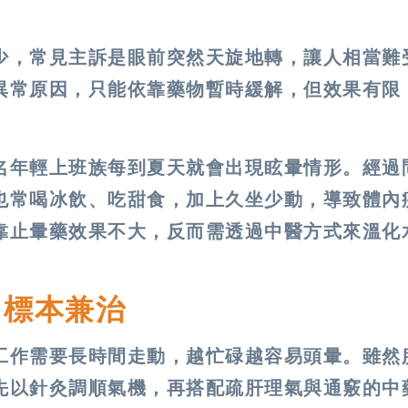
少，常見主訴是眼前突然天旋地轉，讓人相當難
異常原因，只能依靠藥物暫時緩解，但效果有限
名年輕上班族每到夏天就會出現眩暈情形。經過
也常喝冰飲、吃甜食，加上久坐少動，導致體內
靠止暈藥效果不大，反而需透過中醫方式來溫化
、標本兼治
工作需要長時間走動，越忙碌越容易頭暈。雖然
先以針灸調順氣機，再搭配疏肝理氣與通竅的中