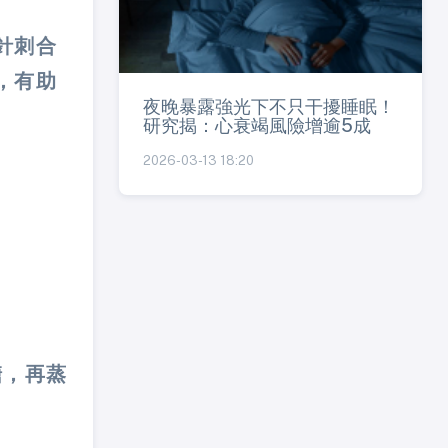
針刺合
，有助
夜晚暴露強光下不只干擾睡眠！
研究揭：心衰竭風險增逾5成
2026-03-13 18:20
糖，再蒸