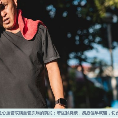
是心血管或腦血管疾病的前兆；若症狀持續，務必儘早就醫，切