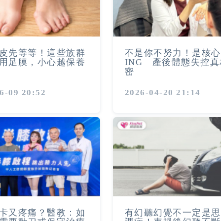
皮先等等！這些族群
不是你不努力！是核心
用足膜，小心越保養
ING 產後體態失控
密
6-09 20:52
2026-04-20 21:14
卡又疼痛？醫教：如
有幻聽幻覺不一定是思