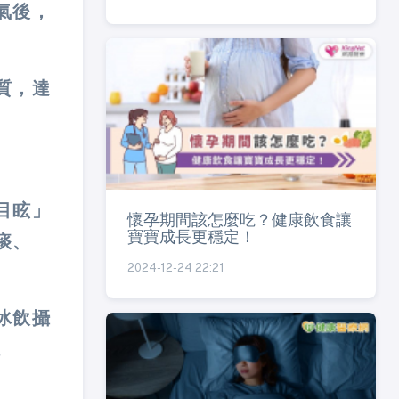
氣後，
質，達
目眩」
懷孕期間該怎麼吃？健康飲食讓
寶寶成長更穩定！
痰、
2024-12-24 22:21
冰飲攝
。