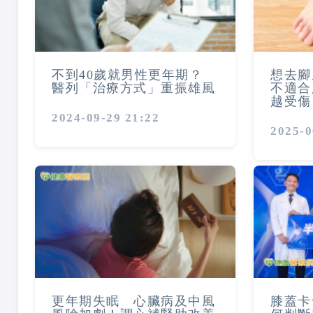
不到40歲就男性更年期？
想去腳
醫列「治療方式」重振雄風
不適合
越受傷
2024-09-29 21:22
2025-0
更年期失眠 心臟病及中風
膝蓋卡