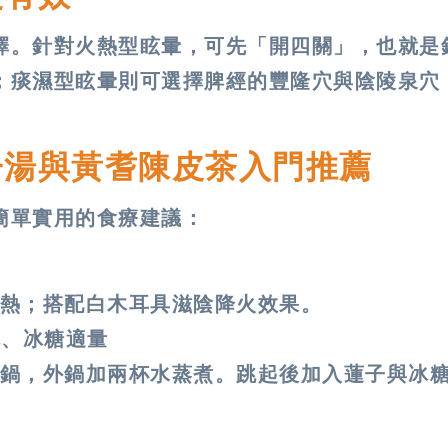
擇。針對火熱型眩暈，可先「開四關」，也就是
；痰濕型眩暈則可選擇脾經的豐隆穴與陰陵泉穴
子湯與黃耆陳皮茶入門推薦
簡單實用的食療建議：
熱；搭配白木耳具滋陰降火效果。
克、冰糖適量
鍋，外鍋加兩杯水蒸煮。跳起後加入蓮子與冰