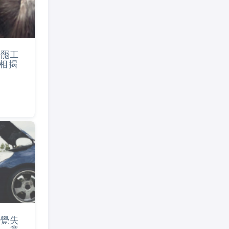
罷工
真相揭
覺失