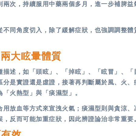
到兩次，持續服用中藥兩個多月，進一步補脾益
從不同角度切入，除了緩解症狀，也強調調整體
見兩大眩暈體質
種描述，如「頭眩」、「掉眩」、「眩冒」、「
區分是實證還是虛證，接著再判斷屬於風、火、
為「火熱型」與「痰濕型」。
合用放血等方式來宣洩火氣；痰濕型則與貪涼、
誤，反而可能加重症狀，因此辨證論治非常重要
更有效