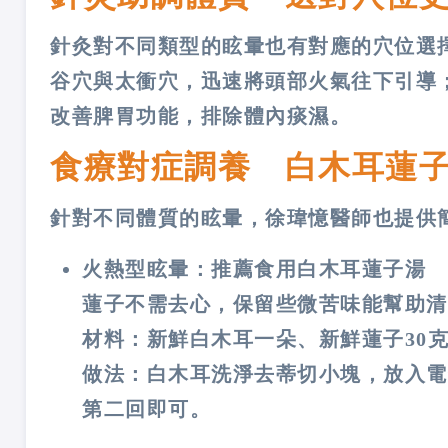
針灸對不同類型的眩暈也有對應的穴位選
谷穴與太衝穴，迅速將頭部火氣往下引導
改善脾胃功能，排除體內痰濕。
食療對症調養 白木耳蓮
針對不同體質的眩暈，徐瑋憶醫師也提供
火熱型眩暈：推薦食用白木耳蓮子湯
蓮子不需去心，保留些微苦味能幫助清
材料：新鮮白木耳一朵、新鮮蓮子30
做法：白木耳洗淨去蒂切小塊，放入電
第二回即可。