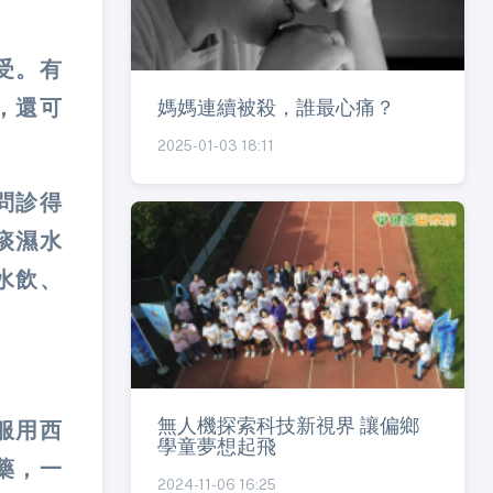
受。有
媽媽連續被殺，誰最心痛？
，還可
2025-01-03 18:11
問診得
痰濕水
水飲、
無人機探索科技新視界 讓偏鄉
服用西
學童夢想起飛
藥，一
2024-11-06 16:25