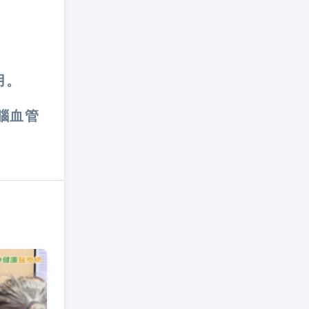
用。
腦血管