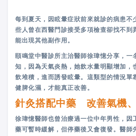
每到夏天，因眩暈症狀前來就診的病患不
些人曾在西醫門診接受多項檢查卻找不到
能出現其他副作用。
頤鳴堂中醫診所主治醫師徐瑋憶分享，一
知，因為天氣炎熱，她飲水量明顯增加，
飲堆積，進而誘發眩暈。這類型的情況單
健脾化濕，才能真正改善。
針灸搭配中藥 改善氣機
徐瑋憶醫師也曾治療過一位中年男性，因
藥可暫時緩解，但停藥後又會復發。醫師