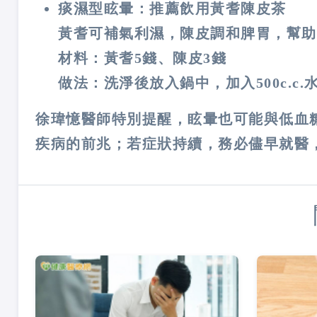
痰濕型眩暈：推薦飲用黃耆陳皮茶
黃耆可補氣利濕，陳皮調和脾胃，幫助
材料：黃耆5錢、陳皮3錢
做法：洗淨後放入鍋中，加入500c.c
徐瑋憶醫師特別提醒，眩暈也可能與低血
疾病的前兆；若症狀持續，務必儘早就醫