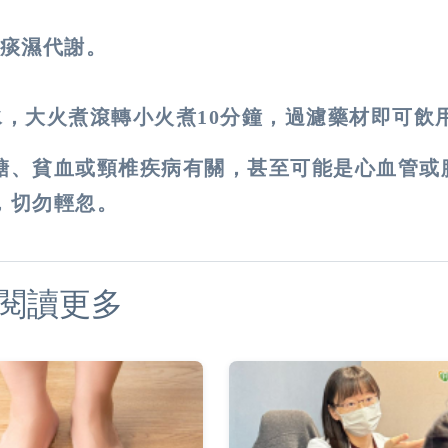
痰濕代謝。
.水，大火煮滾轉小火煮10分鐘，過濾藥材即可飲
糖、貧血或頸椎疾病有關，甚至可能是心血管或
，切勿輕忽。
閱讀更多