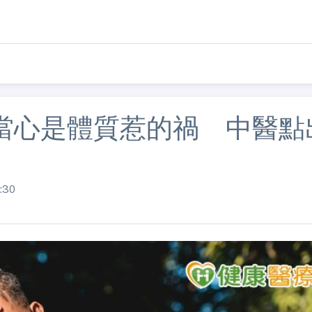
當心是體質惹的禍 中醫點
:30