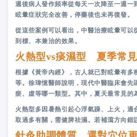
週後病人發作頻率從每天一次降至一週一
眩暈症狀完全改善，停藥後也未再復發。
從這些案例可以看出，中醫治療眩暈可以
到標、本兼治的效果。
火熱型vs痰濕型 夏季常
根據《黃帝內經》，古人就已對眩暈有多
等。徐瑋憶醫師說明，現代中醫臨床會先
瘀、虛等哪一類型。其中，夏天最常見的
火熱型多因暑熱引起心浮氣躁、上火，適
取過多有關，需健脾祛濕。若補瀉方向錯
針灸助調體質 選對穴位