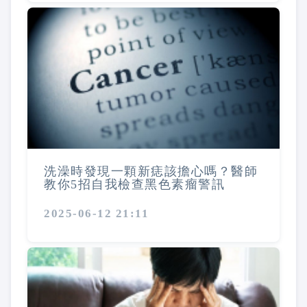
洗澡時發現一顆新痣該擔心嗎？醫師
教你5招自我檢查黑色素瘤警訊
2025-06-12 21:11