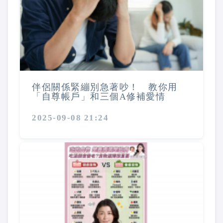
伴侶關係緊繃別急著吵！ 教你用
「自尊帳戶」和三個A修補愛情
2025-09-08 21:24