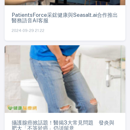
PatientsForce采鋐健康與Seasalt.ai合作推出
醫務語音AI客服
2024-09-29 21:22
攝護腺癌掀話題！醫揭3大常見問題 發炎與
肥大「不等於癌」仍須留意