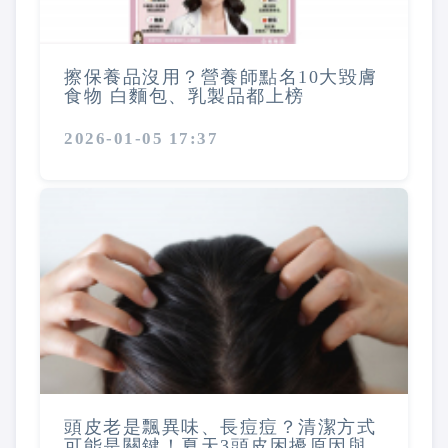
擦保養品沒用？營養師點名10大毀膚
食物 白麵包、乳製品都上榜
2026-01-05 17:37
頭皮老是飄異味、長痘痘？清潔方式
可能是關鍵！夏天3頭皮困擾原因與