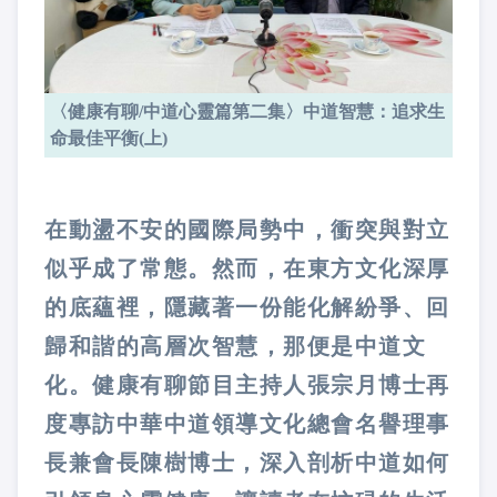
〈健康有聊/中道心靈篇第二集〉中道智慧：追求生
命最佳平衡(上)
在動盪不安的國際局勢中，衝突與對立
似乎成了常態。然而，在東方文化深厚
的底蘊裡，隱藏著一份能化解紛爭、回
歸和諧的高層次智慧，那便是中道文
化。健康有聊節目主持人張宗月博士再
度專訪中華中道領導文化總會名譽理事
長兼會長陳樹博士，深入剖析中道如何