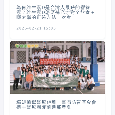
為何維生素D是台灣人最缺的營養
素？維生素D怎麼補充才對？飲食＋
曬太陽的正確方法一次看
2025-02-21 15:05
縮短偏鄉醫療距離 臺灣防盲基金會
攜手醫療團隊前進那瑪夏