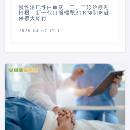
慢性淋巴性白血病 二、三線治療迎
轉機 新一代口服標靶BTK抑制劑健
保擴大給付
2026-04-07 17:12