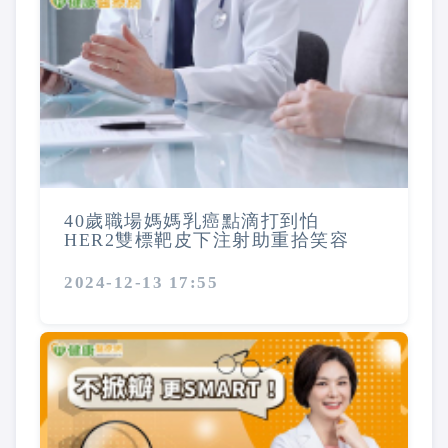
40歲職場媽媽乳癌點滴打到怕
HER2雙標靶皮下注射助重拾笑容
2024-12-13 17:55