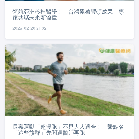
領航亞洲移植醫學！ 台灣累積豐碩成果 專
家共話未來新篇章
2025-02-20 21:02
長壽運動「超慢跑」不是人人適合！ 醫點名
「這些族群」先問過醫師再跑