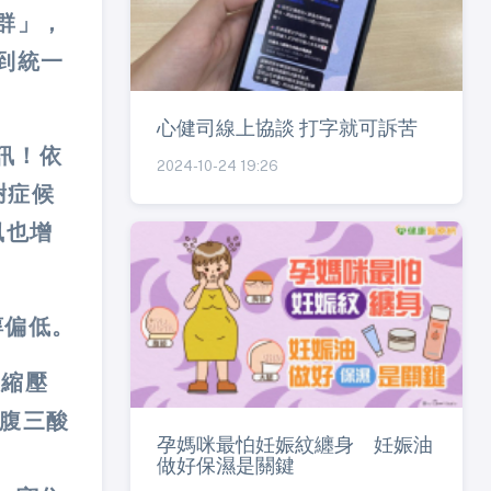
群」，
到統一
心健司線上協談 打字就可訴苦
訊！依
2024-10-24 19:26
謝症候
風也增
醇偏低。
收縮壓
空腹三酸
孕媽咪最怕妊娠紋纏身 妊娠油
做好保濕是關鍵