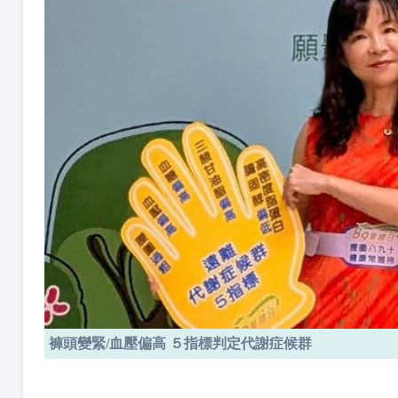
褲頭變緊/血壓偏高 ５指標判定代謝症候群