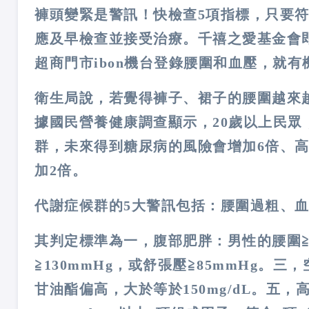
褲頭變緊是警訊！快檢查5項指標，只要
應及早檢查並接受治療。千禧之愛基金會
超商門市ibon機台登錄腰圍和血壓，就
衛生局說，若覺得褲子、裙子的腰圍越來
據國民營養健康調查顯示，20歲以上民眾
群，未來得到糖尿病的風險會增加6倍、高
加2倍。
代謝症候群的5大警訊包括：腰圍過粗、
其判定標準為一，腹部肥胖：男性的腰圍≧
≧130mmHg，或舒張壓≧85mmHg。三
甘油酯偏高，大於等於150mg/dL。五，