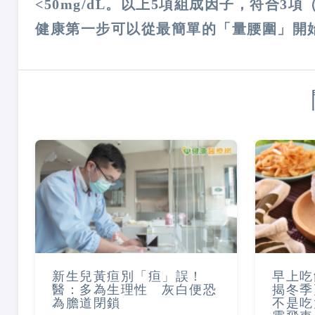
<50mg/dL。以上5項組成因子，符合
健康第一步可以從最簡單的「量腰圍」開
新生兒黃疸別「疸」誤！
早上吃
醫：多為生理性 灰白便恐
揭冬季
為膽道閉鎖
不是吃