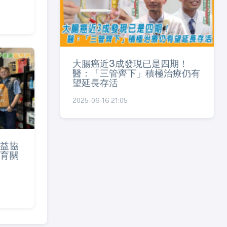
大腸癌近3成發現已是四期！
醫：「三管齊下」積極治療仍有
望延長存活
2025-06-16 21:05
益協
育關