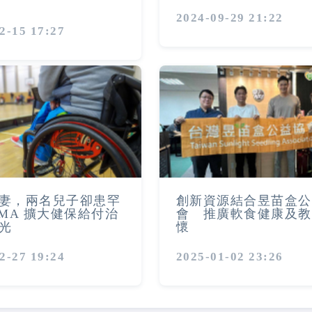
2024-09-29 21:22
2-15 17:27
妻，兩名兒子卻患罕
創新資源結合昱苗盒公
SMA 擴大健保給付治
會 推廣軟食健康及教
光
懷
2-27 19:24
2025-01-02 23:26