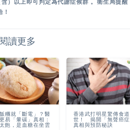
3項（含）以上即可判定為代謝症候群 。衛生局提醒
始！
閱讀更多
飯糰就「斷電」？醫
香港武打明星驚傳食道
更易「暈碳」真相：
世！ 揭開「無聲癌症
太飽，是血糖在坐雲
真相與預防秘訣