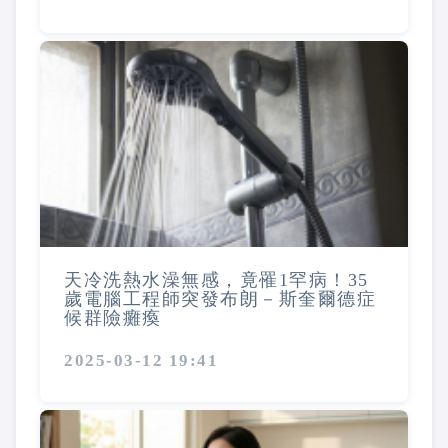
天冷洗熱水澡無感，竟罹1罕病！35
歲電腦工程師突發布朗－斯奎爾德症
候群險癱瘓
2025-03-12 19:41