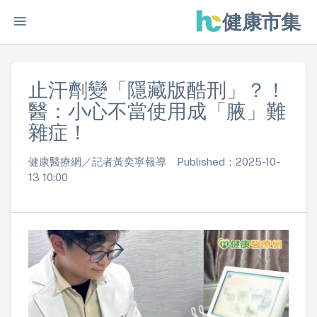
健康市集
止汗劑變「隱藏版酷刑」？！
醫：小心不當使用成「腋」難
雜症！
健康醫療網／記者黃奕寧報導 Published：2025-10-
13 10:00