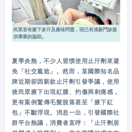
民眾若有腋下多汗及腋味問題，現已有清新門診提
供專業的協助。
夏季炎熱，不少人習慣使用止汗劑來避
免「社交尷尬」。然而，某國際知名品
牌近期卻因新款止汗劑引發爭議，使用
後民眾腋下出現紅腫、灼傷與刺痛感，
更有案例驚傳毛髮脫落甚至「腋下紅
包」不斷浮現。消息一出，引發國際社
群平台熱議，消費者直呼：「止汗劑居