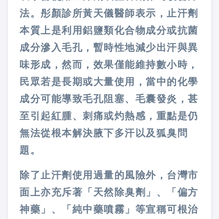
法。彤顏診所黃天儀醫師表示，止汗劑
本質上是利用鋁鹽類化合物成分或抗菌
成分滲入毛孔，暫時性地減少出汗與異
味形成，然而，效果僅能維持數小時，
民眾若是長期或大量使用，當中的化學
成分可能導致毛孔阻塞、毛囊發炎，甚
至引起紅腫、刺痛或灼熱感，重點是仍
無法從根本解決腋下多汗以及狐臭問
題。
除了止汗劑使用過量的風險外，台灣市
面上亦充斥著「天然除臭劑」、「偏方
神藥」、「純中藥噴霧」等宣稱可根治