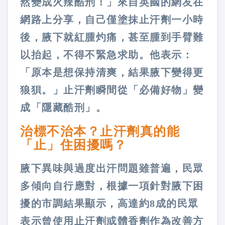
然變成火辣酷刑！」來自英國的網友在
網路上分享，自己僅塗抹止汗劑一小時
後，腋下就紅腫灼痛，甚至腫到手臂難
以抬起，不得不緊急求助。他表示：
「原本是想保持清爽，結果腋下變得更
狼狽。」止汗劑瞬間從「必備好物」變
成「隱藏酷刑」。
治標不治本？止汗劑真的能
「止」住困擾嗎？
腋下異味與過度出汗問題雖普遍，民眾
多傾向自行應對，根據一項針對腋下困
擾的市調結果顯示，高達約8成的民眾
表示曾使用止汗劑或體香劑作為改善方