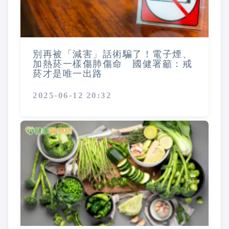
別再被「減害」話術騙了！電子煙、
加熱菸一樣傷肺傷命 國健署籲：戒
菸才是唯一出路
2025-06-12 20:32