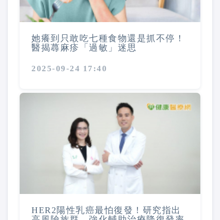
她癢到只敢吃七種食物還是抓不停！
醫揭蕁麻疹「過敏」迷思
2025-09-24 17:40
HER2陽性乳癌最怕復發！研究指出
高風險族群 強化輔助治療降復發率