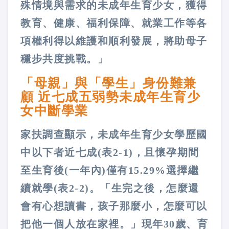
殊情境與需求的未成年生育少女，獲得
教育、健康、福利保障、就業工作等各
項權利得以維護和順利發展，將助母子
穩步共度挑戰。」
「母親」與「學生」身份難兼
顧 近七成五弱勢未成年生育少
女中斷學業
家扶調查顯示，未成年生育少女學歷國
中以下者近七成(表2-1)，且懷孕期間
至生育後(一年內)僅有15.29%選擇繼
續就學(表2-2)。「生完之後，怎麼還
會有心想讀書，孩子那麼小，怎麼可以
把他一個人放在家裡。」現年30歲、育