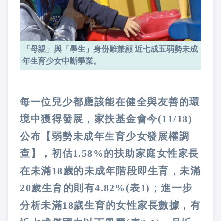
「母親」與「學生」身份難兼顧 近七成五弱勢未成
年生育少女中斷學業。
每一位兒少都應該能在健全與友善的環
境中獲得發展，家扶基金會今(11/18)
公布【弱勢未成年生育少女發展權調
查】，初估1.58%的扶助家庭女性家長
在未滿18歲的未成年階段即生育，未滿
20歲生育的則有4.82%(表1)；進一步
分析未滿18歲生育的女性家長數據，有