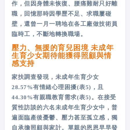
作，但因身體未恢復、腰痛難耐只好離
職，回憶那時因學歷不足、求職屢碰
壁，還曾一月一聘地在各工廠做技術員
臨時工，不斷地轉換職場。
壓力、無援的育兒困境 未成年
生育少女期待能獲得照顧與情
感支持
家扶調查發現，未成年生育少女
28.57%有情緒心理困擾(表5)，且
44.30%有親職教育需求(表5)。在接受
質性訪談的六名未成年生育少女中，普
遍面臨產後憂鬱、壓力甚至孤立感，獨
自承擔照顧與家計。單親的恩恩早早發