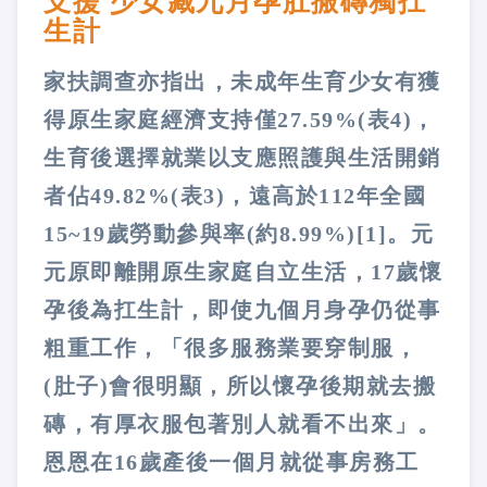
支援 少女藏九月孕肚搬磚獨扛
生計
家扶調查亦指出，未成年生育少女有獲
得原生家庭經濟支持僅27.59%(表4)，
生育後選擇就業以支應照護與生活開銷
者佔49.82%(表3)，遠高於112年全國
15~19歲勞動參與率(約8.99%)[1]。元
元原即離開原生家庭自立生活，17歲懷
孕後為扛生計，即使九個月身孕仍從事
粗重工作，「很多服務業要穿制服，
(肚子)會很明顯，所以懷孕後期就去搬
磚，有厚衣服包著別人就看不出來」。
恩恩在16歲產後一個月就從事房務工