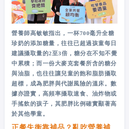
營養師高敏敏指出，一杯700毫升全糖
珍奶的添加糖量，往往已超過孩童每日
建議攝取量的2至3倍，糖分在不知不覺
中累積；而一份大麥克套餐所含的糖分
與油脂，也往往讓兒童的飽和脂肪攝取
超標，成為肥胖與代謝風險的溫床。數
據亦證實，高頻率攝取速食、油炸物或
手搖飲的孩子，其肥胖比例確實顯著高
於其他學童。
正餐失衡靠補品？亂吃營養補