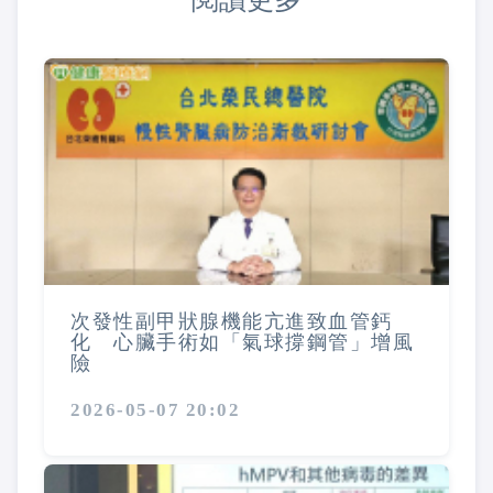
次發性副甲狀腺機能亢進致血管鈣
化 心臟手術如「氣球撐鋼管」增風
險
2026-05-07 20:02