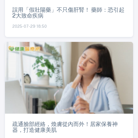
誤用「假壯陽藥」不只傷肝腎！ 藥師：恐引起
2大致命疾病
2025-07-29 18:50
疏通臉部經絡，煥膚從內而外！居家保養神
器，打造健康美肌