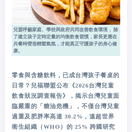
兒盟呼籲家庭、學校與政府共同改善飲食環境， 除
了建立孩子定時定量的均衡飲食習慣，家長更應在
共餐時營造輕鬆氣氛，才能真正守護孩子的身心健
康。
零食與含糖飲料，已成台灣孩子餐桌的
日常？兒福聯盟公布《2026台灣兒童
飲食狀況調查報告》，揭示台灣兒童面
臨嚴重的「糖油危機」，不僅台灣兒童
過重及肥胖率高達 30.2%，遠超世界
衛生組織（WHO）的 25% 跨國研究