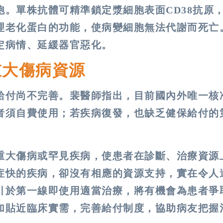
。單株抗體可精準鎖定漿細胞表面CD38抗原
理老化蛋白的功能，使病變細胞無法代謝而死亡
定病情、延緩器官惡化。
重大傷病資源
給付尚不完善。裴醫師指出，目前國內外唯一核
者須自費使用；若疾病復發，也缺乏健保給付的
重大傷病或罕見疾病，使患者在診斷、治療資源
症快的疾病，卻沒有相應的資源支持，實在令人
引於第一線即使用適當治療，將有機會為患者爭
加貼近臨床實需，完善給付制度，協助病友把握