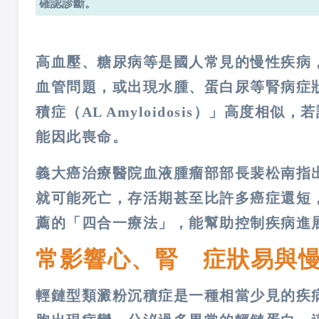
確認診斷。
高血壓、糖尿病等是國人常見的慢性疾病
血管問題，或出現水腫、蛋白尿等腎病症
積症（AL Amyloidosis）」高度
能因此喪命。
義大癌治療醫院血液腫瘤部部長裴松南指
就可能死亡，存活期甚至比許多癌症還短
薦的「四合一療法」，能幫助控制疾病進
常影響心、腎 症狀易與
輕鏈型類澱粉沉積症是一種相當少見的疾