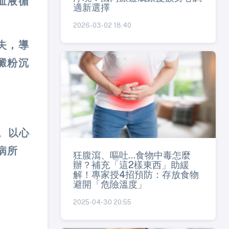
血液循
適新選擇
2026-03-02 18:40
失，導
澱粉沉
。以心
病所
狂腹瀉、嘔吐...食物中毒怎麼
辦？補充「這2樣東西」助緩
解！專家授4招預防：存放食物
避開「危險溫度」
2025-04-30 20:55