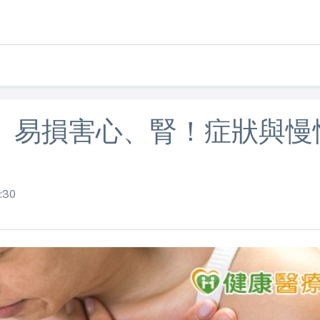
」易損害心、腎！症狀與慢
:30