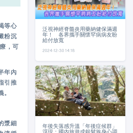
竭等心
泛視神經脊髓炎用藥納健保滿週
年！ 各界攜手關懷罕病病友盼
澱粉沉
給付放寬
治療，可
2024-12-30 14:18
半年內
指引推
義。
的漿細
年後失落感升溫「年後症候群」
浮現：國內旅遊成銀髮族身心調