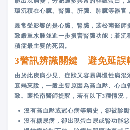
胞出現病變，分泌過多異常的輕鏈蛋白，
環沉積在心臟、腎臟、肝臟、肺臟等器官
最常受影響的是心臟、腎臟，裴松南醫師
致嚴重水腫並進一步損害腎臟功能；若沉
積症最主要的死因。
3警訊辨識關鍵 避免延誤
由於此疾病少見、症狀又容易與慢性病混
衰竭來說，一般主要原因為高血壓、心血
致。裴松南醫師提醒，若有以下3種情況
沒有高血壓或冠心病等病史，卻被診斷
沒有糖尿病，卻出現蛋白尿或腎功能惡