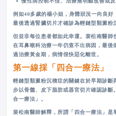
慢性病控制不佳、治療無明顯改善或反
例如40多歲的楊小姐，身體狀況一向良
最後透過腎臟切片才確診為輕鏈型類澱粉
但並非每位患者都如此幸運。裴松南醫師
在耳鼻喉科治療一年仍查不出病因，最後
過治療黃金期，病情很快惡化離世。
第一線採「四合一療法」
輕鏈型類澱粉沉積症的關鍵在於早期診斷
步以骨髓、皮下脂肪或器官切片確認診斷
合一療法」。
裴松南醫師解釋，所謂「四合一療法」是