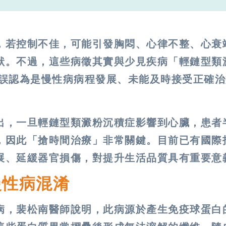
，若控制不佳，可能引發胸悶、心律不整、心衰
狀。不過，這些病徵其實與少見疾病「輕鏈型類
相似，若誤認為是慢性病病程發展、未能及時接受正確
出，一旦輕鏈型類澱粉沉積症影響到心臟，患者
，因此「搶時間治療」非常關鍵。目前已有國際
展、延緩器官損傷，對提升生活品質具有重要意
慢性病混淆
病，裴松南醫師說明，此病源於產生免疫球蛋白