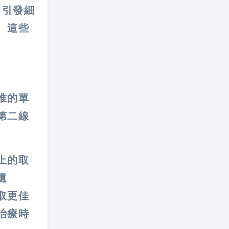
，引發細
。這些
准的單
第二線
上的取
遺
取更佳
治療時