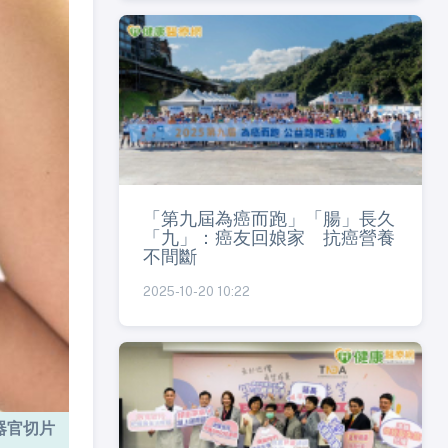
「第九屆為癌而跑」「腸」長久
「九」：癌友回娘家 抗癌營養
不間斷
2025-10-20 10:22
器官切片