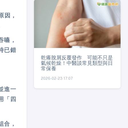
原因，
。
吞嚥，
時已錯
乾癢脫屑反覆發作 可能不只是
氣候乾燥！中醫談常見類型與日
常保養
2026-02-23 17:07
並進一
用「四
組合，