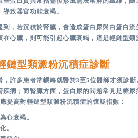
這些蛋白質異常摺疊後形成無法溶解的纖維，隨
，導致器官功能衰竭。
提到，若沉積於腎臟，會造成蛋白尿與白蛋白流
積在心臟，則可能引起心臟衰竭，這是輕鏈型類
輕鏈型類澱粉沉積症診斷
淆，許多患者常輾轉就醫於3至5位醫師才獲診斷
管疾病；而腎臟方面，蛋白尿的問題常見是糖尿
，應提高對輕鏈型類澱粉沉積症的懷疑指數：
為心衰竭。
化。