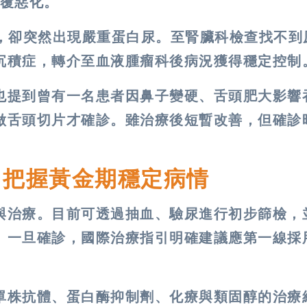
覆惡化。
好，卻突然出現嚴重蛋白尿。至腎臟科檢查找不到
沉積症，轉介至血液腫瘤科後病況獲得穩定控制
也提到曾有一名患者因鼻子變硬、舌頭肥大影響
做舌頭切片才確診。雖治療後短暫改善，但確診
 把握黃金期穩定病情
與治療。目前可透過抽血、驗尿進行初步篩檢，
。一旦確診，國際治療指引明確建議應第一線採
單株抗體、蛋白酶抑制劑、化療與類固醇的治療