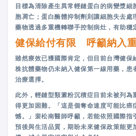
目標為清除產生異常輕鏈蛋白的病變漿細胞
胞凋亡；蛋白酶體抑制劑則讓細胞失去處
藥物透過多重機轉聯手控制病灶，有助穩
健保給付有限 呼籲納入
雖然療效已獲國際肯定，但目前台灣健保
株抗體藥物仍未納入健保第一線用藥，患
治療選擇。
此外，輕鏈型類澱粉沉積症目前未被列為
得更加困難。「這是個奪命速度可能比癌
憾。」裴松南醫師呼籲，若能依照國際指
預後與生活品質，期盼未來健保政策能更