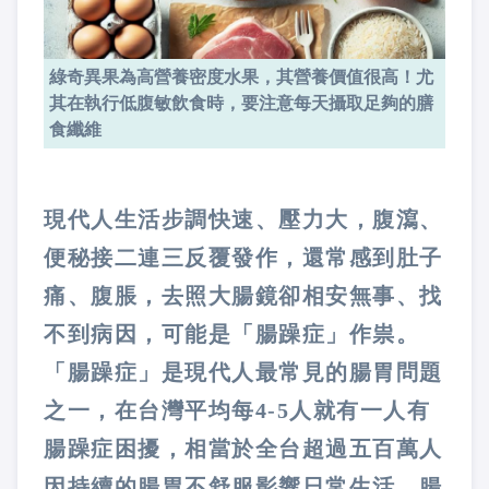
綠奇異果為高營養密度水果，其營養價值很高！尤
其在執行低腹敏飲食時，要注意每天攝取足夠的膳
食纖維
現代人生活步調快速、壓力大，腹瀉、
便秘接二連三反覆發作，還常感到肚子
痛、腹脹，去照大腸鏡卻相安無事、找
不到病因，可能是「腸躁症」作祟。
「腸躁症」是現代人最常見的腸胃問題
之一，在台灣平均每4-5人就有一人有
腸躁症困擾，相當於全台超過五百萬人
因持續的腸胃不舒服影響日常生活。腸