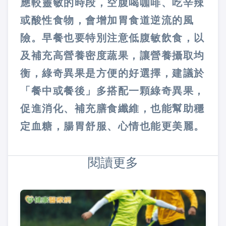
應較靈敏的時段，空腹喝咖啡、吃辛辣
或酸性食物，會增加胃食道逆流的風
險。早餐也要特別注意低腹敏飲食，以
及補充高營養密度蔬果，讓營養攝取均
衡，綠奇異果是方便的好選擇，建議於
「餐中或餐後」多搭配一顆綠奇異果，
促進消化、補充膳食纖維，也能幫助穩
定血糖，腸胃舒服、心情也能更美麗。
閱讀更多