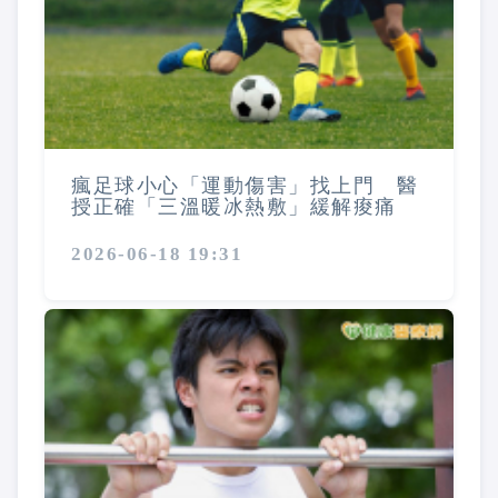
瘋足球小心「運動傷害」找上門 醫
授正確「三溫暖冰熱敷」緩解痠痛
2026-06-18 19:31