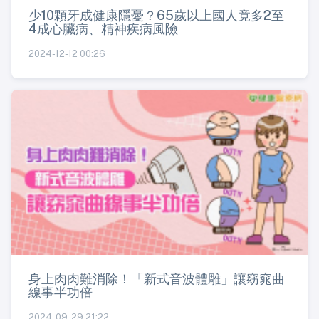
少10顆牙成健康隱憂？65歲以上國人竟多2至
4成心臟病、精神疾病風險
2024-12-12 00:26
身上肉肉難消除！「新式音波體雕」讓窈窕曲
線事半功倍
2024-09-29 21:22