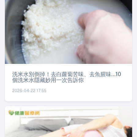
洗米水別倒掉！去白蘿蔔苦味、去魚腥味...10
個洗米水隱藏妙用一次告訴你
2026-04-22 17:55