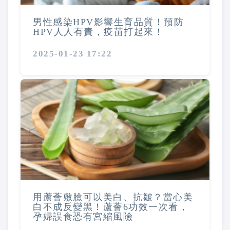
男性感染HPV影響生育品質！預防
HPV人人有責，疫苗打起來！
2025-01-23 17:22
用蘆薈敷臉可以美白、抗皺？當心美
白不成反變黑！蘆薈6功效一次看，
孕婦誤食恐有宮縮風險