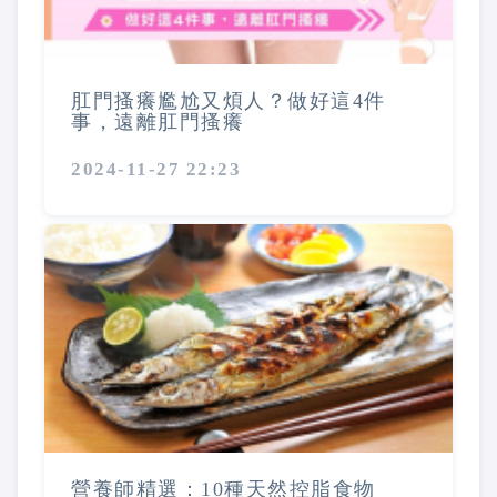
肛門搔癢尷尬又煩人？做好這4件
事，遠離肛門搔癢
2024-11-27 22:23
營養師精選：10種天然控脂食物