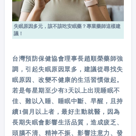
失眠原因多元，該不該吃安眠藥？專業藥師這樣建
議！
台灣預防保健協會理事長趙順榮藥師強
調，引起失眠原因眾多，建議從尋找失
眠原因、改變不健康的生活習慣做起。
若是每星期至少有
3
天以上出現睡眠不
佳、難以入睡、睡眠中斷、早醒，且持
續
1
個月以上者，最好主動就醫，因為
長期失眠會影響生活品質，造成疲乏、
頭腦不清、精神不振、影響注意力、發