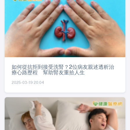
如何從抗拒到接受洗腎？2位病友親述透析治
療心路歷程 幫助腎友重拾人生
2025-03-19 20:04