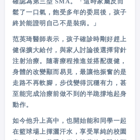
確認為第三型 SMA。「這時家屬反而
鬆了一口氣，飽受多年的委屈後，孩子
終於能證明自己不是裝病。」
范英琦醫師表示，孩子確診時剛好趕上
健保擴大給付，與家人討論後選擇背針
注射治療。隨著療程推進並搭配復健，
身體的改變顯而易見，最讓他振奮的是
走路不再軟腳，步伐變得沉穩有力，甚
至能完成治療前做不到的半跪撐地起身
動作。
如今他升上高中，也開始能和同學一起
在籃球場上揮灑汗水，享受單純的校園