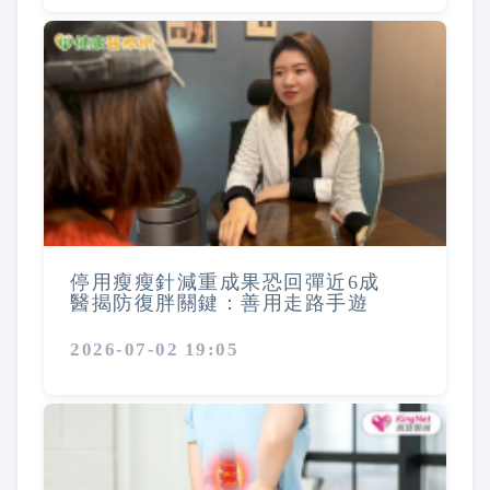
停用瘦瘦針減重成果恐回彈近6成
醫揭防復胖關鍵：善用走路手遊
2026-07-02 19:05