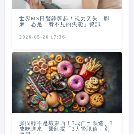
世界MS日警鐘響起！視力突失、腳
麻 恐是「看不見的失能」警訊
2026-05-26 17:36
膽固醇不是壞東西！7成自己製造、3
成吃進來 醫師揭「3大警訊值」別