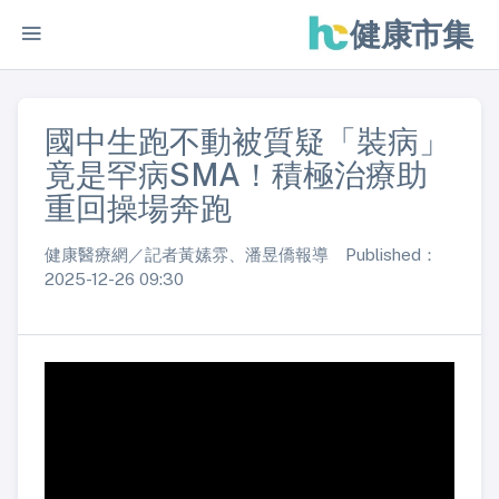
健康市集
國中生跑不動被質疑「裝病」
竟是罕病SMA！積極治療助
重回操場奔跑
健康醫療網／記者黃嫊雰、潘昱僑報導 Published：
2025-12-26 09:30