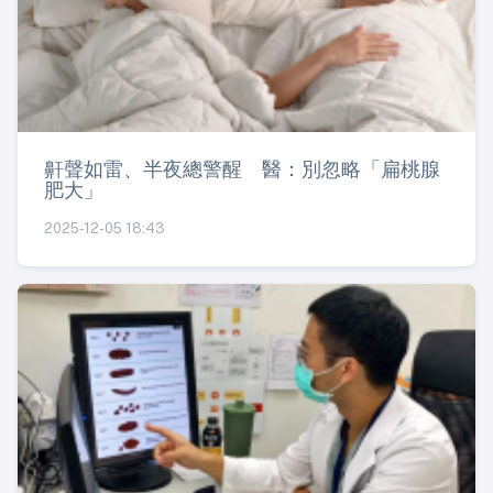
鼾聲如雷、半夜總警醒 醫：別忽略「扁桃腺
肥大」
2025-12-05 18:43