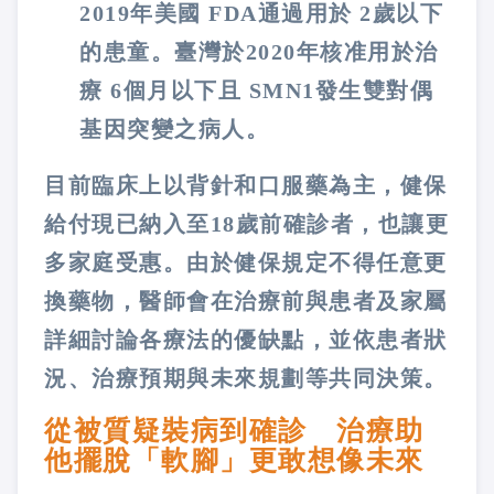
2019年美國 FDA通過用於 2歲以下
的患童。臺灣於2020年核准用於治
療 6個月以下且 SMN1發生雙對偶
基因突變之病人。
目前臨床上以背針和口服藥為主，健保
給付現已納入至18歲前確診者，也讓更
多家庭受惠。由於健保規定不得任意更
換藥物，醫師會在治療前與患者及家屬
詳細討論各療法的優缺點，並依患者狀
況、治療預期與未來規劃等共同決策。
從被質疑裝病到確診 治療助
他擺脫「軟腳」更敢想像未來