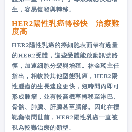
生，容易復發與轉移。
HER2陽性乳癌轉移快 治療難
度高
HER2陽性乳癌的癌細胞表面帶有過量
的HER2受體，這些受體能啟動訊號路
徑，加速細胞分裂與增殖。林金瑤主任
指出，相較於其他型態乳癌，HER2陽
性腫瘤的生長速度更快，短時間內即可
形成腫瘤，並有較高機率轉移至淋巴、
骨骼、肺臟、肝臟甚至腦部。因此在標
靶藥物問世前，HER2陽性乳癌一直被
視為較難治療的類型。