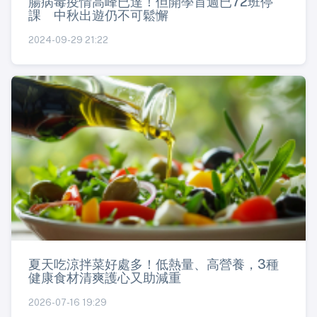
腸病毒疫情高峰已達！但開學首週已72班停
課 中秋出遊仍不可鬆懈
2024-09-29 21:22
夏天吃涼拌菜好處多！低熱量、高營養，3種
健康食材清爽護心又助減重
2026-07-16 19:29