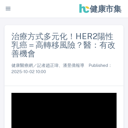
健康市集
治療方式多元化！HER2陽性
乳癌＝高轉移風險？醫：有改
善機會
健康醫療網／記者趙正瑋、潘昱僑報導 Published：
2025-10-02 10:00