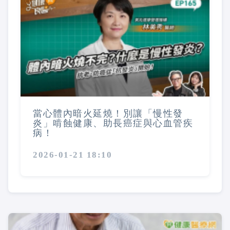
當心體內暗火延燒！別讓「慢性發
炎」啃蝕健康、助長癌症與心血管疾
病！
2026-01-21 18:10