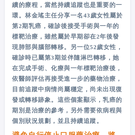
續的療程，當然持續追蹤也是重要的一
環。林金瑤主任分享一名43歲女性屬於
第2期乳癌，確診後接受手術與一年的
標靶治療，雖然屬於早期卻在2年後發
現肺部與腦部轉移。另一位52歲女性，
確診時已屬第3期並伴隨淋巴轉移，她
在完成手術、化療與一年標靶治療後，
依醫師評估再接受進一步的藥物治療，
目前追蹤中病情尚屬穩定，尚未出現復
發或轉移跡象。這些個案顯示，乳癌的
期別是治療的參考，另外需要依病程與
個別狀況規劃，並且持續追蹤。