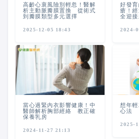
高齡心衰風險別輕忽！醫解
好發育
析主動脈瓣膜置換 從術式
瘡！經
到瓣膜類型多元選擇
全迎接
2025-12-05 18:43
2024-0
當心過緊內衣影響健康！中
想年輕
醫師解析胸部經絡 教正確
心法
保養乳房
2025-1
2024-11-27 21:13