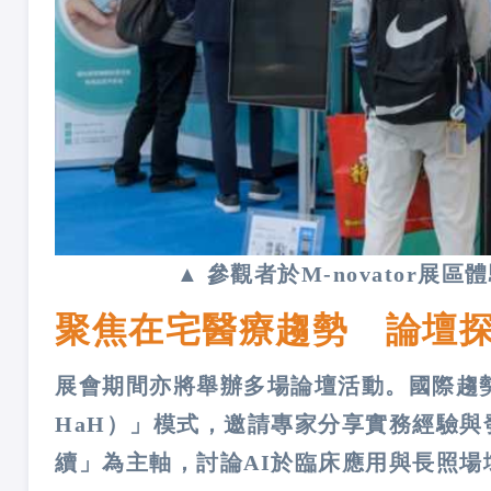
▲ 參觀者於M-novator
聚焦在宅醫療趨勢 論壇
展會期間亦將舉辦多場論壇活動。國際趨勢論壇將
HaH）」模式，邀請專家分享實務經驗
續」為主軸，討論AI於臨床應用與長照