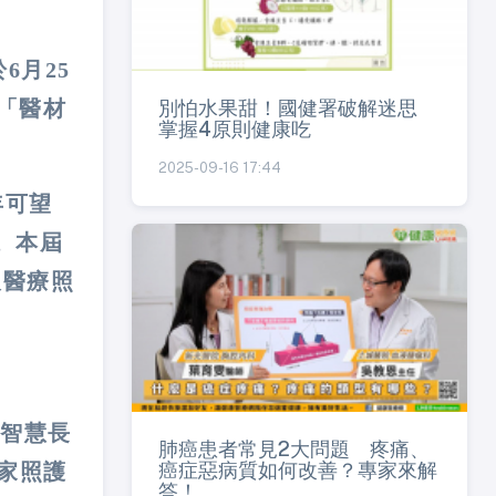
6月25
別怕水果甜！國健署破解迷思
「醫材
掌握4原則健康吃
2025-09-16 17:44
年可望
。本屆
及醫療照
「智慧長
肺癌患者常見2大問題 疼痛、
癌症惡病質如何改善？專家來解
家照護
答！