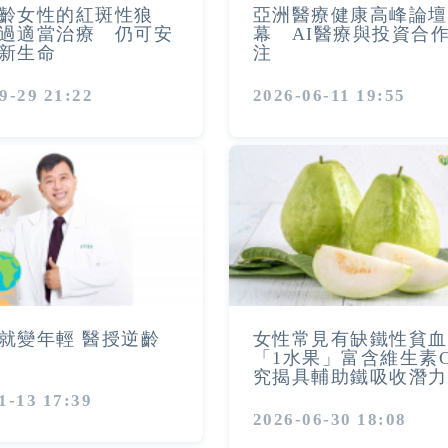
齡女性的紅斑性狼
亞洲醫療健康高峰論壇
過適當治療 仍可安
幕 AI醫療與投資合
新生命
注
9-29 21:22
2026-06-11 19:55
就變年輕 醫授逆齡
女性常見有缺鐵性貧血
「1水果」富含維生素
究揭具輔助鐵吸收潛力
1-13 17:39
2026-06-30 18:08