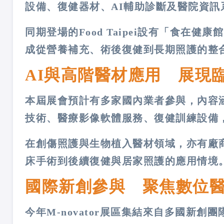
設備、復健器材、AI輔助診斷及醫院資訊
同期登場的Food Taipei設有「食在健康
成從營養補充、術後復健到長期照護的整
AI與高階醫材應用 展現
本屆展會預計有多家國內業者參與，內容
技術、醫療影像軟體服務、復健訓練設備
在創傷照護與生物植入醫材領域，亦有廠
床手術到後續復健與居家照護的應用情境
國際新創參與 聚焦數位
今年M-novator展區集結來自多國新