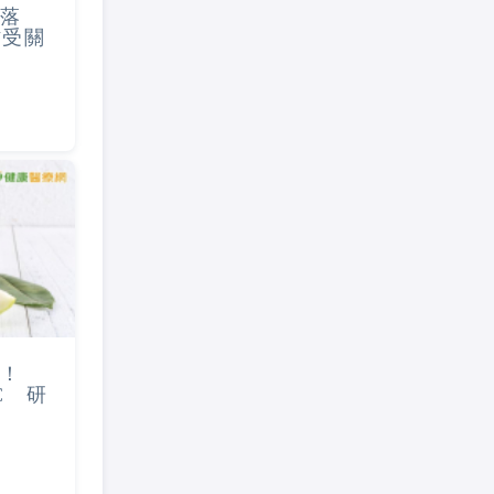
落
作受關
！
C 研