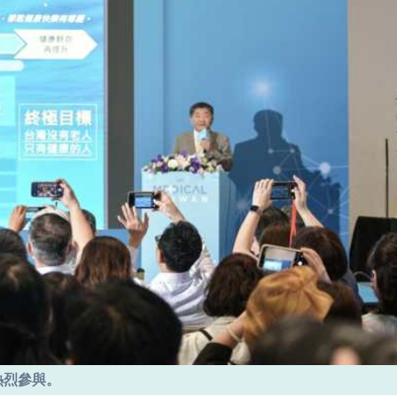
界熱烈參與。