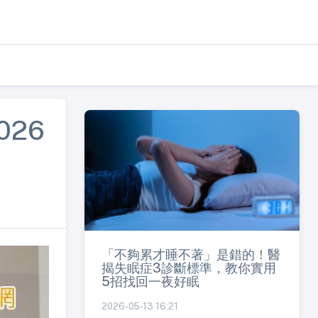
026
「不夠累才睡不著」是錯的！醫
揭失眠症3診斷標準，教你實用
5招找回一夜好眠
2026-05-13 16:21