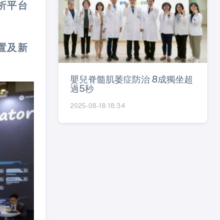
析平台
置及新
嬰兒脊髓肌萎症防治 8成獨坐超
過5秒
2025-08-18 18:34