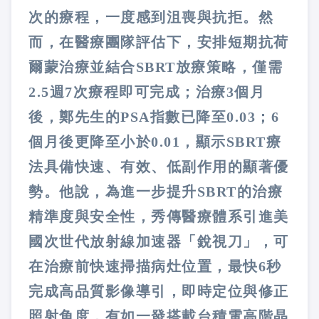
次的療程，一度感到沮喪與抗拒。然
而，在醫療團隊評估下，安排短期抗荷
爾蒙治療並結合SBRT放療策略，僅需
2.5週7次療程即可完成；治療3個月
後，鄭先生的PSA指數已降至0.03；6
個月後更降至小於0.01，顯示SBRT療
法具備快速、有效、低副作用的顯著優
勢。他說，為進一步提升SBRT的治療
精準度與安全性，秀傳醫療體系引進美
國次世代放射線加速器「銳視刀」，可
在治療前快速掃描病灶位置，最快6秒
完成高品質影像導引，即時定位與修正
照射角度，有如一發搭載台積電高階晶