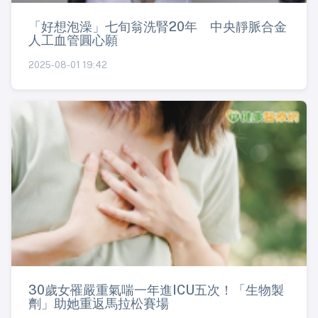
「好想泡澡」七旬翁洗腎20年 中央靜脈合金
人工血管圓心願
2025-08-01 19:42
30歲女罹嚴重氣喘一年進ICU五次！「生物製
劑」助她重返馬拉松賽場