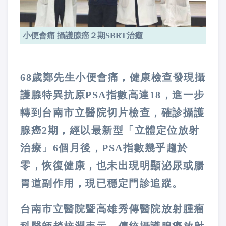
小便會痛 攝護腺癌２期SBRT治癒
68歲鄭先生小便會痛，健康檢查發現攝
護腺特異抗原PSA指數高達18，進一步
轉到台南市立醫院切片檢查，確診攝護
腺癌2期，經以最新型「立體定位放射
治療」6個月後，PSA指數幾乎趨於
零，恢復健康，也未出現明顯泌尿或腸
胃道副作用，現已穩定門診追蹤。
台南市立醫院暨高雄秀傳醫院放射腫瘤