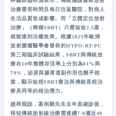
科醫師趙梓淵表示，傳統攝護腺癌放射
治療需長時間且每日往返醫院，對病人
生活品質造成影響。而「立體定位放射
治療」（簡稱SBRT）只需短短2.5週，
就能達到治癒效果。根據2025年歐洲
放射腫瘤醫學會發表的HYPO-RT-PC
第三期臨床試驗結果，SBRT與傳統放
療在10年整體存活率上分別為81%與
79%，泌尿與腸胃道副作用也幾乎相
當，顯示短程SBRT療法與傳統長程治
療具同等的根治潛力。
趙梓淵說，案例鄭先生去年底確診後，
得知傳統放射線治療需連續7-8週近40