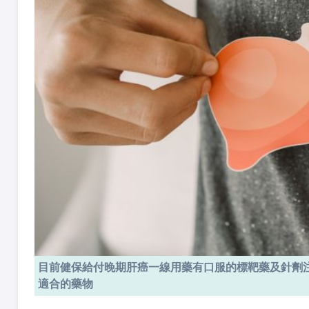
目前健保給付晚期肝癌一線用藥有口服的標靶藥及針劑
適合的藥物