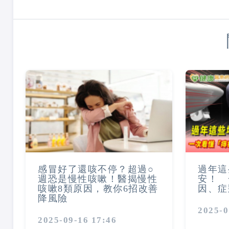
感冒好了還咳不停？超過○
過年這
週恐是慢性咳嗽！醫揭慢性
安！ 
咳嗽8類原因，教你6招改善
因、症
降風險
2025-0
2025-09-16 17:46