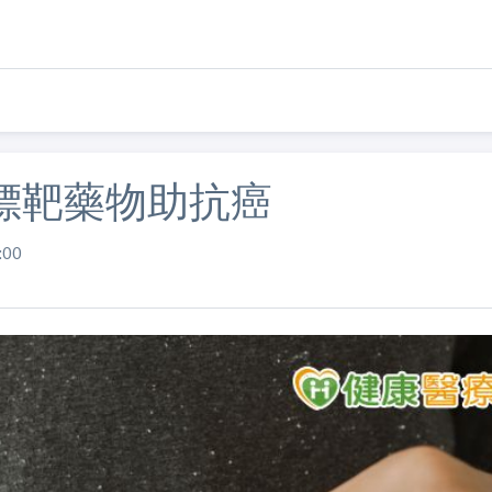
標靶藥物助抗癌
00