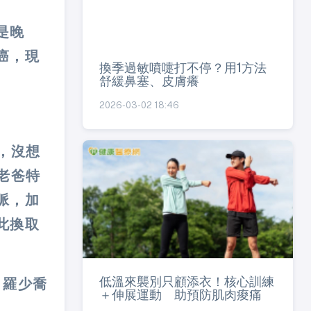
是晚
癌，現
換季過敏噴嚏打不停？用1方法
舒緩鼻塞、皮膚癢
2026-03-02 18:46
，沒想
老爸特
脈，加
此換取
低溫來襲別只顧添衣！核心訓練
，羅少喬
＋伸展運動 助預防肌肉痠痛