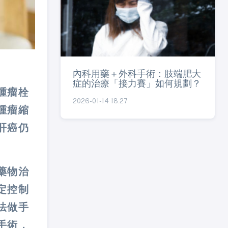
內科用藥＋外科手術：肢端肥大
症的治療「接力賽」如何規劃？
腫瘤栓
2026-01-14 18:27
腫瘤縮
肝癌仍
藥物治
定控制
法做手
手術，