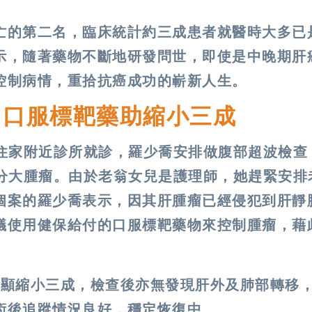
亡的第二名，臨床統計約三成患者就醫時大多已
示，隨著藥物不斷地研發問世，即使是中晚期肝
控制病情，重拾抗癌成功的嶄新人生。
 口服標靶藥助縮小三成
在住家附近診所就診，羅少喬安排做腹部超波檢查
公分大腫瘤。由於老翁女兒是護理師，她趕緊安排
個案的羅少喬表示，因其肝腫瘤已經侵犯到肝靜
議使用健保給付的口服標靶藥物來控制腫瘤，藉
明顯縮小三成，檢查後亦無發現肝外及肺部轉移
術後追蹤情況良好，穩定恢復中。