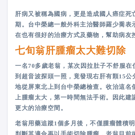
肝病又被稱為國病，更是造成國人癌症死
期。台中榮總一般外科主治醫師羅少喬表
在也有很好的治療方式及藥物，幫助病友
七旬翁肝腫瘤太大難切除
一名70多歲老翁，某次因拉肚子不舒服
到超音波探頭一照，竟發現右肝有顆15
地從屏東北上到台中榮總檢查。收治這名
上腫瘤太大，第一時間無法手術。因此建
更大的治療空間。
老翁用藥追蹤1個多月後，不僅腫瘤體積
判斷其適合再以手術切除腫瘤，老翁目前