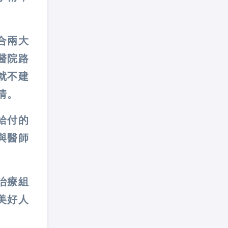
合兩大
醫院路
就不建
情。
給付的
與醫師
治療組
美好人