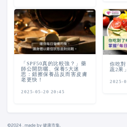
「SPF50真的比較強？」藥
你吃對
師公開防曬、保養5大迷
蔬2果
思：錯擦保養品反而害皮膚
老更快！
2025-0
2025-05-20 20:45
©2024 , made by 健康市集.