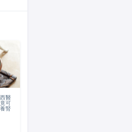
西醫
.竟可
養腎