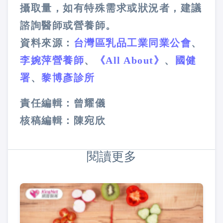
攝取量，如有特殊需求或狀況者，建議
諮詢醫師或營養師。
資料來源：
台灣區乳品工業同業公會
、
李婉萍營養師
、
《All About》
、
國健
署
、
黎博彥診所
責任編輯：曾耀儀
核稿編輯：陳宛欣
閱讀更多