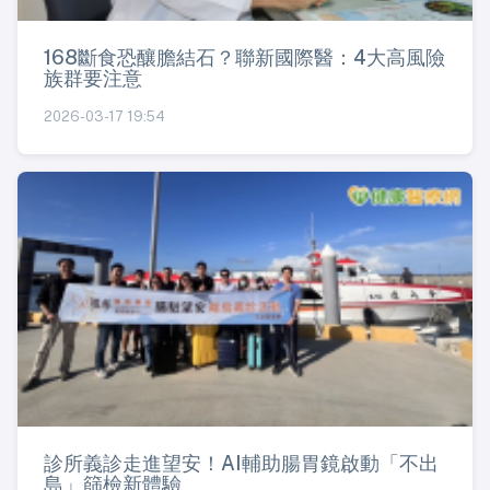
168斷食恐釀膽結石？聯新國際醫：4大高風險
族群要注意
2026-03-17 19:54
診所義診走進望安！AI輔助腸胃鏡啟動「不出
島」篩檢新體驗