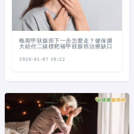
晚期甲狀腺癌下一步怎麼走？健保擴
大給付二線標靶補甲狀腺癌治療缺口
2026-01-07 18:22