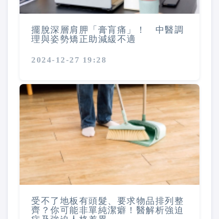
擺脫深層肩胛「膏肓痛」！ 中醫調
理與姿勢矯正助減緩不適
2024-12-27 19:28
受不了地板有頭髮、要求物品排列整
齊？你可能非單純潔癖！醫解析強迫