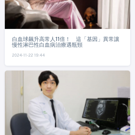
白血球飆升高常人11倍！ 這「基因」異常讓
慢性淋巴性白血病治療遇瓶頸
2024-11-22 19:44