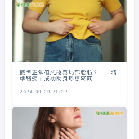
體型正常但想改善局部脂肪？ 「精
準醫療」成功助身形更窈窕
2024-09-29 21:22