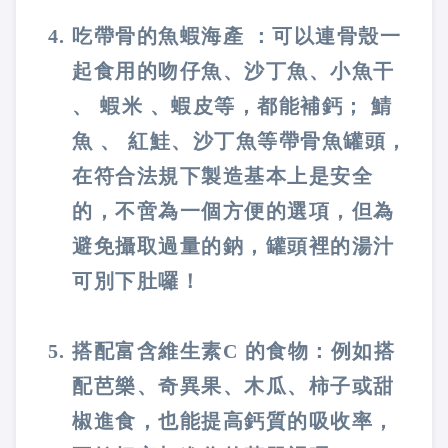
吃帶骨的魚蝦海產 ：可以連骨殼一
起食用的吻仔魚、沙丁魚、小魚干
、 蝦米 、蝦皮等，都能補鈣； 鯖
魚 、 紅鮭、沙丁魚等帶骨魚罐頭，
在符合法規下製造基本上是安全
的，不啻為一個方便的選項，但為
避免攝取過量的鈉，罐頭裡的湯汁
可別下肚囉！
搭配富含維生素C 的食物：例如搭
配芭樂、奇異果、木瓜、柿子或甜
椒進食，也能提高鈣質的吸收率，