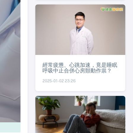
經常疲憊、心跳加速，竟是睡眠
呼吸中止合併心房顫動作祟？
2025-01-02 23:26