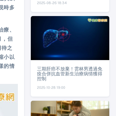
2025-08-26 18:34
現時多
治療、
月，但
期待之
縮小以
樣的情
三期肝癌不放棄！雲林男透過免
疫合併抗血管新生治療病情獲得
控制
2025-10-28 19:00