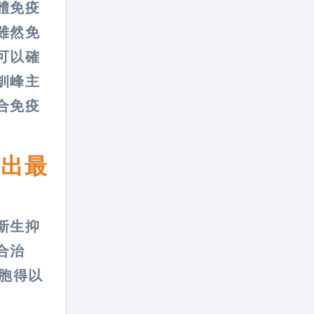
體免疫
雖然免
可以確
釧峰主
合免疫
找出最
新生抑
合治
胞得以