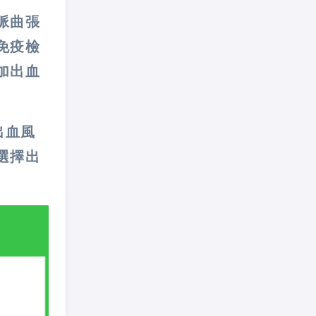
脈曲張
免疫檢
加出血
出血風
選擇出