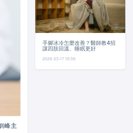
手腳冰冷怎麼改善？醫師教4招
讓四肢回溫、睡眠更好
2026-03-17 19:36
釧峰主