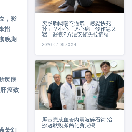
位，影
突然胸悶喘不過氣「感覺快死
掉」？小心「這心病」發作急又
峰指
猛！醫授2方法安頓失控情緒
讓晚期
2026-07-06 20:34
斷疾病
的肝癌致
。
屏基完成血管內震波碎石術 治
療冠狀動脈鈣化新契機
過黃釧