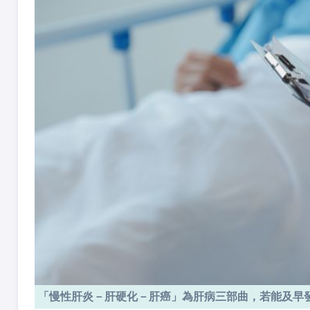
「慢性肝炎－肝硬化－肝癌」為肝病三部曲，若能及早