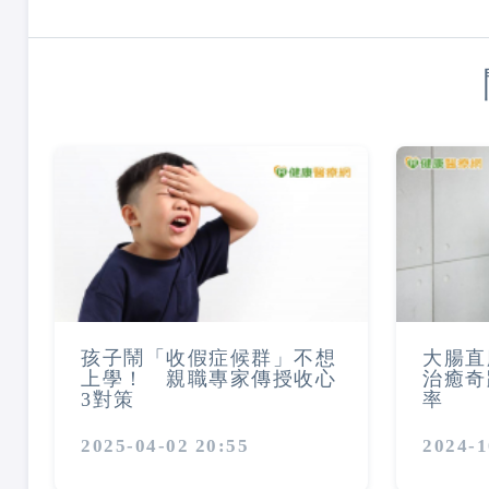
孩子鬧「收假症候群」不想
大腸直
上學！ 親職專家傳授收心
治癒奇
3對策
率
2025-04-02 20:55
2024-1