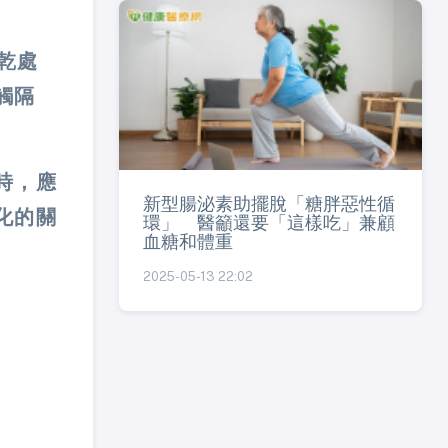
乾處
觸隔
時，應
新型腸泌素助擺脫「糖胖惡性循
化的關
環」 醫籲還要「這樣吃」兼顧
血糖和體重
2025-05-13 22:02