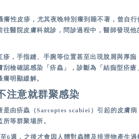
搔癢性皮疹，尤其夜晚特別癢到睡不著，曾自行
前往醫院皮膚科就診，問診過程中，醫師發現他
紅疹，手指縫、手腕等位置甚至出現脫屑與厚痂
膚刮檢確認感染「疥蟲」，診斷為「結痂型疥瘡
搔癢明顯緩解。
不注意就群聚感染
瘡是由疥蟲（
Sarcoptes scabiei
）引起的皮膚病
監所等群聚場所。
2
至
6
週，之後才會因人體對蟲體及排泄物產生過