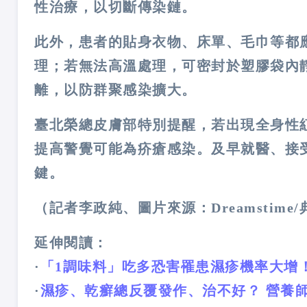
性治療，以切斷傳染鏈。
此外，患者的貼身衣物、床單、毛巾等都
理；若無法高溫處理，可密封於塑膠袋內
離，以防群聚感染擴大。
臺北榮總皮膚部特別提醒，若出現全身性
提高警覺可能為疥瘡感染。及早就醫、接
鍵。
（記者李政純、圖片來源：Dreamstime
延伸閱讀：
·
「1調味料」吃多恐害罹患濕疹機率大增
·
濕疹、乾癬總反覆發作、治不好？ 營養