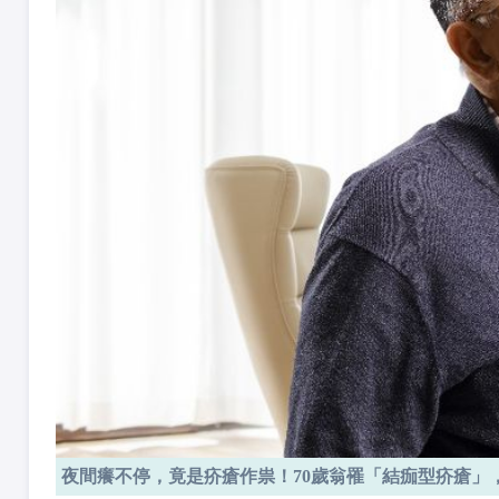
夜間癢不停，竟是疥瘡作祟！70歲翁罹「結痂型疥瘡」