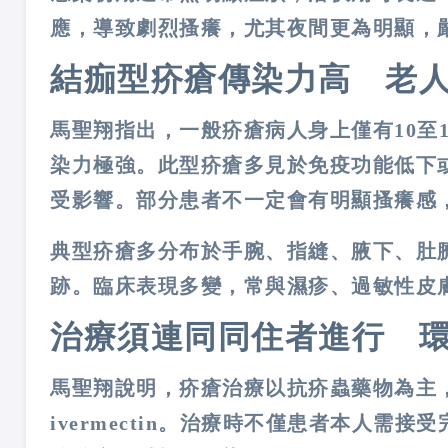
應，導致劇烈搔癢，尤其夜間更為明顯，
結痂型疥瘡傳染力高 老
馬聖翔指出，一般疥瘡病人身上僅有
10
至
染力極強。此型疥瘡多見於免疫功能低下
受影響。部分患者不一定會有明顯搔癢感
典型疥瘡多分布於手腕、指縫、腋下、肚
跡。臨床表現多變，常與濕疹、過敏性皮
治療須連同同住者進行 
馬聖翔說明，疥瘡治療以抗疥蟲藥物為主
ivermectin
。治療時不僅患者本人需接受