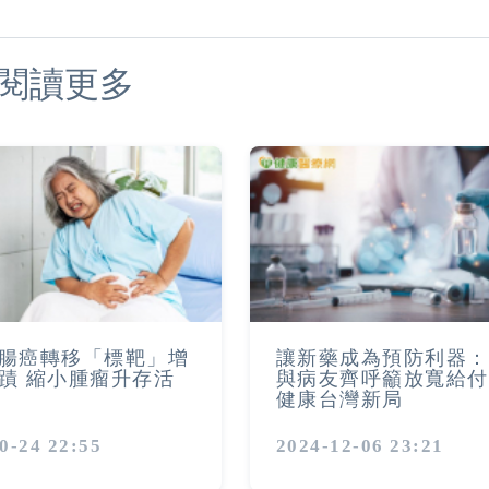
閱讀更多
腸癌轉移「標靶」增
讓新藥成為預防利器：
蹟 縮小腫瘤升存活
與病友齊呼籲放寬給付
健康台灣新局
0-24 22:55
2024-12-06 23:21