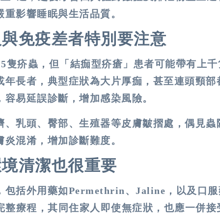
嚴重影響睡眠與生活品質。
人與免疫差者特別要注意
15
隻疥蟲，但「結痂型疥瘡」患者可能帶有上千
或年長者，典型症狀為大片厚痂，甚至連頭頸部
，容易延誤診斷，增加感染風險。
臍、乳頭、臀部、生殖器等皮膚皺摺處，偶見蟲
膚炎混淆，增加診斷難度。
環境清潔也很重要
，包括外用藥如
Permethrin
、
Jaline
，以及口服
完整療程，其同住家人即使無症狀，也應一併接