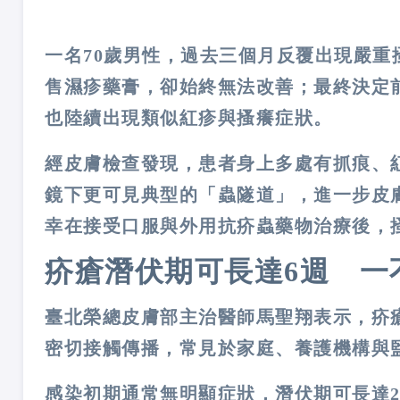
一名
70
歲男性，過去三個月反覆出現嚴重
售濕疹藥膏，卻始終無法改善；最終決定
也陸續出現類似紅疹與搔癢症狀。
經皮膚檢查發現，患者身上多處有抓痕、
鏡下更可見典型的「蟲隧道」，進一步皮
幸在接受口服與外用抗疥蟲藥物治療後，
疥瘡潛伏期可長達
6
週 一
臺北榮總皮膚部主治醫師馬聖翔表示，疥
密切接觸傳播，常見於家庭、養護機構與
感染初期通常無明顯症狀，潛伏期可長達