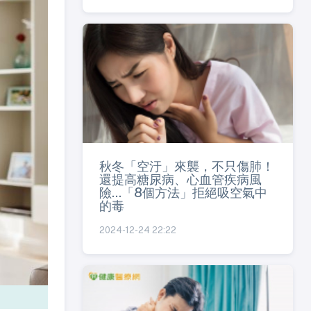
秋冬「空汙」來襲，不只傷肺！
還提高糖尿病、心血管疾病風
險...「8個方法」拒絕吸空氣中
的毒
2024-12-24 22:22