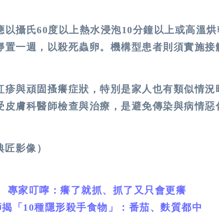
應以攝氏
60
度以上熱水浸泡
10
分鐘以上或高溫烘
靜置一週，以殺死蟲卵。機構型患者則須實施接
紅疹與頑固搔癢症狀，特別是家人也有類似情況
受皮膚科醫師檢查與治療，是避免傳染與病情惡
/典匠影像）
！ 專家叮嚀：癢了就抓、抓了又只會更癢
師揭「10種隱形殺手食物」：番茄、麩質都中