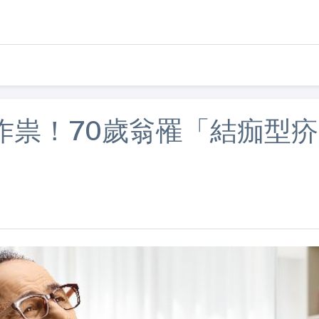
作祟！70歲翁罹「結痂型疥