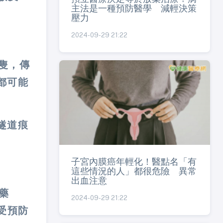
主法是一種預防醫學 減輕決策
壓力
2024-09-29 21:22
隻，傳
都可能
隧道痕
子宮內膜癌年輕化！醫點名「有
這些情況的人」都很危險 異常
出血注意
藥
2024-09-29 21:22
受預防