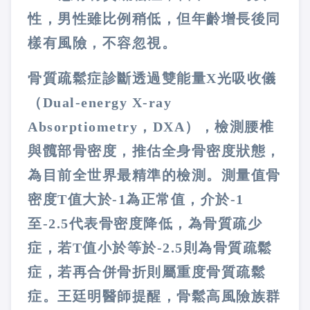
性，男性雖比例稍低，但年齡增長後同
樣有風險，不容忽視。
骨質疏鬆症診斷透過雙能量X光吸收儀
（Dual-energy X-ray
Absorptiometry，DXA），檢測腰椎
與髖部骨密度，推估全身骨密度狀態，
為目前全世界最精準的檢測。測量值骨
密度T值大於-1為正常值，介於-1
至-2.5代表骨密度降低，為骨質疏少
症，若T值小於等於-2.5則為骨質疏鬆
症，若再合併骨折則屬重度骨質疏鬆
症。王廷明醫師提醒，骨鬆高風險族群