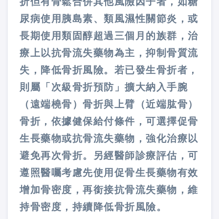
折但有骨鬆合併其他風險因子者，如糖
尿病使用胰島素、類風濕性關節炎，或
長期使用類固醇超過三個月的族群，治
療上以抗骨流失藥物為主，抑制骨質流
失，降低骨折風險。若已發生骨折者，
則屬「次級骨折預防」擴大納入手腕
（遠端橈骨）骨折與上臂（近端肱骨）
骨折，依據健保給付條件，可選擇促骨
生長藥物或抗骨流失藥物，強化治療以
避免再次骨折。另經醫師診療評估，可
遵照醫囑考慮先使用促骨生長藥物有效
增加骨密度，再銜接抗骨流失藥物，維
持骨密度，持續降低骨折風險。