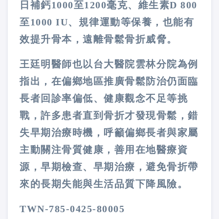
日補鈣1000至1200毫克、維生素D 800
至1000 IU、規律運動等保養，也能有
效提升骨本，遠離骨鬆骨折威脅。
王廷明醫師也以台大醫院雲林分院為例
指出，在偏鄉地區推廣骨鬆防治仍面臨
長者回診率偏低、健康觀念不足等挑
戰，許多患者直到骨折才發現骨鬆，錯
失早期治療時機，呼籲偏鄉長者與家屬
主動關注骨質健康，善用在地醫療資
源，早期檢查、早期治療，避免骨折帶
來的長期失能與生活品質下降風險。
TWN-785-0425-80005