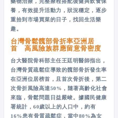
藥物治療，完整療程搭配復健與飲食保
養，有效提升活動力，狀況穩定，逐步
重拾到市場買菜的日子，找回生活樂
趣。
台灣骨鬆髖部骨折率亞洲居
首 高風險族群應留意骨密度
台大醫院骨科部主任王廷明醫師指出，
台灣骨質疏鬆症導致的髖部骨折發生率
在亞洲位居榜首，且首次骨折後，第二
次骨折風險高達50%，隨著高齡化社會
來臨，骨鬆問題日益嚴峻。據國民健康
署統計，60歲以上的人口中，約有
16%患有骨質疏鬆症，當中80%為女