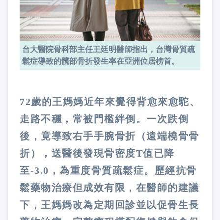
台大醫院骨科部主任王廷明醫師指出，台灣骨質疏
鬆症導致的髖部骨折發生率在亞洲位居榜首。
72歲的王媽媽近年來覺得背愈來愈駝、
走路不穩，常被門檻絆倒。一次跌倒
後，竟導致右手手腕骨折（遠端橈骨骨
折），送醫後發現骨密度T值已降
至-3.0，為重度骨質疏鬆症。歷經抗骨
鬆藥物治療但成效有限，在醫師的建議
下，王媽媽改為定期回診並以促骨生長