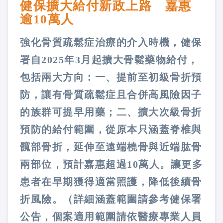
健保擴大給付新政上路 嘉惠
逾10萬人
強化骨質疏鬆症治療的介入時機，健保
署自2025年3月起擴大骨鬆藥物給付，
包括兩大方向：一、提前至初級骨折預
防，讓有骨質疏鬆症且合併高風險因子
的族群可提早用藥；二、擴大次級骨折
預防的給付範圍，從原本只涵蓋脊椎與
髖部骨折，延伸至遠端橈骨與近端肱骨
兩部位，預計嘉惠超過10萬人。讓更多
患者在早期獲得適當照護，降低後續骨
折風險。（詳細涵蓋範圍請參考健保署
公告，個案適用範圍請依醫療專業人員