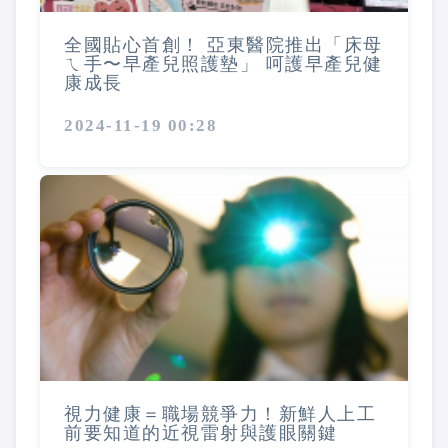
全國貼心首創！ 亞東醫院推出「床母
ㄟ手〜早產兒照護墊」 呵護早產兒健
康成長
2024-11-19 00:28
視力健康＝職場競爭力！新鮮人上工
前要知道的近視雷射與護眼關鍵