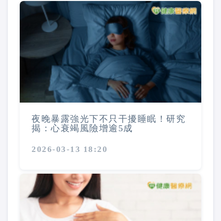
夜晚暴露強光下不只干擾睡眠！研究
揭：心衰竭風險增逾5成
2026-03-13 18:20